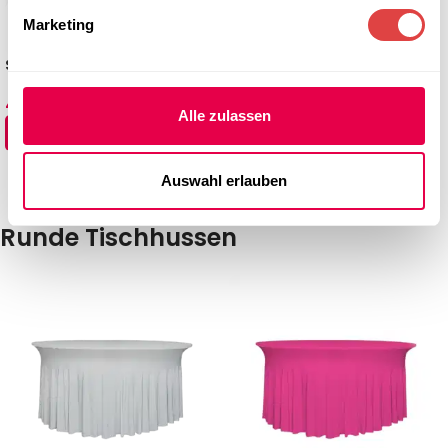
Marketing
Skirting Excellent Kellerfalte
-25%
Weiß (4 Größen)
Skirting Excellent
47,54
€
–
71,34
€
Plisseefalte Weiß (4 Größen)
(inkl. MwSt.)
Alle zulassen
41,59
€
–
59,44
€
(inkl. MwSt.)
AUSFÜHRUNG WÄHLEN
AUSFÜHRUNG WÄHLEN
Auswahl erlauben
Runde Tischhussen