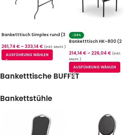
Banketttisch Simplex rund (3
-24%
Größen)
Banketttisch HK–800 (2
261,74
€
–
333,14
€
Größen)
(inkl. MwSt.)
214,14
€
–
226,04
€
(inkl.
AUSFÜHRUNG WÄHLEN
MwSt.)
AUSFÜHRUNG WÄHLEN
Banketttische BUFFET
Bankettstühle