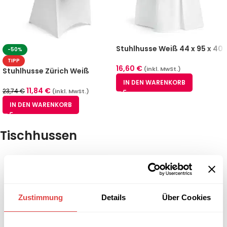
Stuhlhusse Weiß 44 x 95 x 40
-50%
cm 100% Polyester
TIPP
16,60
€
(inkl. MwSt.)
Stuhlhusse Zürich Weiß
IN DEN WARENKORB
11,84
€
23,74
€
(inkl. MwSt.)
IN DEN WARENKORB
Tischhussen
Zustimmung
Details
Über Cookies