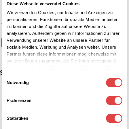
Diese Webseite verwendet Cookies
Wir verwenden Cookies, um Inhalte und Anzeigen zu
personalisieren, Funktionen für soziale Medien anbieten
eckige Tischhusse Deluxe
eckige Tischhusse Deluxe
zu können und die Zugriffe auf unsere Website zu
Weiß (5 Größen)
Grün (5 Größen)
analysieren. Außerdem geben wir Informationen zu Ihrer
47,54
€
–
95,14
€
47,54
€
–
95,14
€
(inkl. MwSt.)
(inkl. MwSt.)
Verwendung unserer Website an unsere Partner für
AUSFÜHRUNG WÄHLEN
AUSFÜHRUNG WÄHLEN
soziale Medien, Werbung und Analysen weiter. Unsere
Partner führen diese Informationen möglicherweise mit
weiteren Daten zusammen, die Sie ihnen bereitgestellt
haben oder die sie im Rahmen Ihrer Nutzung der Dienste
Skirtings Kellerfalte & Plisseefalte
gesammelt haben.
Einwilligungsauswahl
Notwendig
Präferenzen
Statistiken