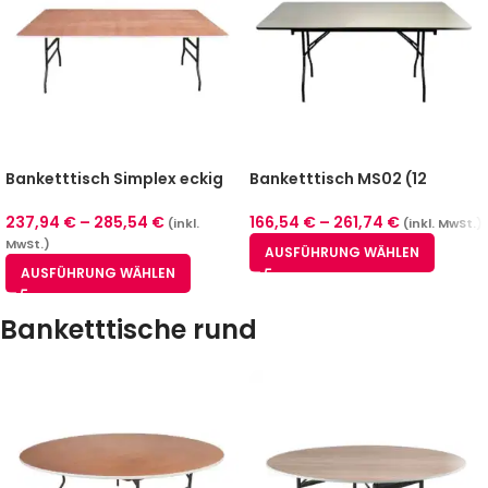
Banketttisch Simplex eckig
Banketttisch MS02 (12
(3 Größen)
Größen)
237,94
€
–
285,54
€
166,54
€
–
261,74
€
(inkl.
(inkl. MwSt.)
MwSt.)
AUSFÜHRUNG WÄHLEN
AUSFÜHRUNG WÄHLEN
Banketttische rund