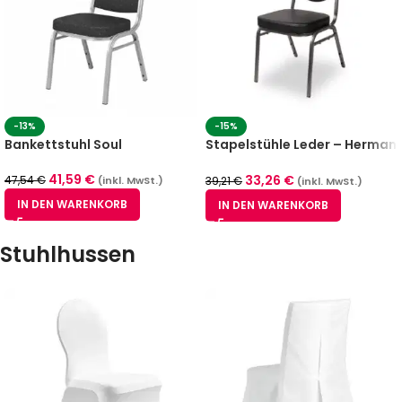
-13%
-15%
Bankettstuhl Soul
Stapelstühle Leder – Herman
Deluxe Bankettstuhl
Schwarz
41,59
€
33,26
€
47,54
€
39,21
€
(inkl. MwSt.)
(inkl. MwSt.)
IN DEN WARENKORB
IN DEN WARENKORB
Stuhlhussen