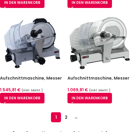
IN DEN WARENKORB
IN DEN WARENKORB
Aufschnittmaschine, Messer
Aufschnittmaschine, Messer
250 mm gezahnt | REDFOX –
220 mm glatt | REDFOX – GSE
GSP 250 Z
220
1.545,81
€
1.069,81
€
(inkl. MwSt.)
(inkl. MwSt.)
IN DEN WARENKORB
IN DEN WARENKORB
1
2
→