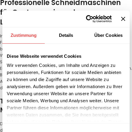
Professionelle Schneidmaschinen
für Gastronomie und
Lebensmittelhandwerk
Zustimmung
Details
Über Cookies
In jedem Gastronomiebetrieb, von der kleinen
Frühstückspension bis zur großen Hotelküche, ist die Präzision
beim Schneiden von Lebensmitteln entscheidend für die
Warenpräsentation und die Kostenkontrolle. Professionelle
Diese Webseite verwendet Cookies
Schneidmaschinen ermöglichen nicht nur gleichmäßige
Wir verwenden Cookies, um Inhalte und Anzeigen zu
Ergebnisse, sondern beschleunigen die Arbeitsabläufe erheblich.
personalisieren, Funktionen für soziale Medien anbieten
Bei Gastro Uzal bieten wir Ihnen eine Auswahl an robusten
zu können und die Zugriffe auf unsere Website zu
Aufschnittmaschinen und Universalschneidern, die speziell für
analysieren. Außerdem geben wir Informationen zu Ihrer
den harten Dauereinsatz entwickelt wurden.
Verwendung unserer Website an unsere Partner für
Technische Exzellenz und langlebige
soziale Medien, Werbung und Analysen weiter. Unsere
Partner führen diese Informationen möglicherweise mit
Materialien
weiteren Daten zusammen, die Sie ihnen bereitgestellt
haben oder die sie im Rahmen Ihrer Nutzung der Dienste
Die Qualität einer Schneidmaschine zeigt sich in der Schärfe
gesammelt haben.
des Messers und der Stabilität des Schlittens. Unsere Geräte
Einwilligungsauswahl