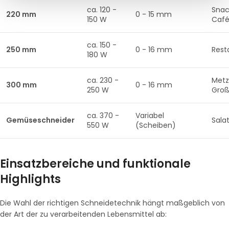
ca. 120 -
Snac
220 mm
0 - 15 mm
150 W
Café
ca. 150 -
250 mm
0 - 16 mm
Rest
180 W
ca. 230 -
Metz
300 mm
0 - 16 mm
250 W
Gro
ca. 370 -
Variabel
Gemüseschneider
Sala
550 W
(Scheiben)
Einsatzbereiche und funktionale
Highlights
Die Wahl der richtigen Schneidetechnik hängt maßgeblich von
der Art der zu verarbeitenden Lebensmittel ab: