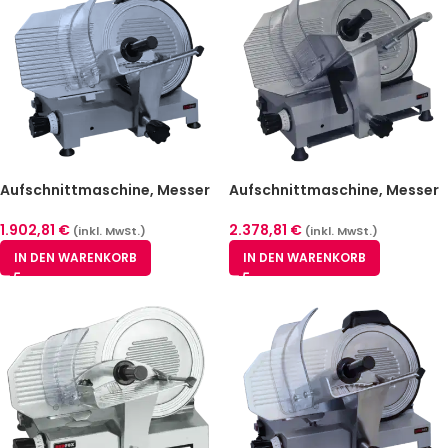
Aufschnittmaschine, Messer
Aufschnittmaschine, Messer
300 mm glatt | REDFOX – GSP
300 mm gezahnt | REDFOX –
300
GSP 300XL Z
1.902,81
€
2.378,81
€
(inkl. MwSt.)
(inkl. MwSt.)
IN DEN WARENKORB
IN DEN WARENKORB