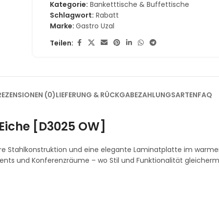
Kategorie:
Banketttische & Buffettische
Schlagwort:
Rabatt
Marke:
Gastro Uzal
Teilen:
REZENSIONEN (0)
LIEFERUNG & RÜCKGABE
ZAHLUNGSARTEN
FAQ
Eiche [D3025 OW]
are Stahlkonstruktion und eine elegante Laminatplatte im warme
 Events und Konferenzräume – wo Stil und Funktionalität gleiche