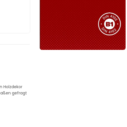
Sie haben nicht das passende
Produkt gefunden?
Wir helfen Ihnen gerne weiter!
B1 Zertifiziert
Schwer entflammbar
produkten
Kollektion ansehen
n Holzdekor
rmaßen gefragt