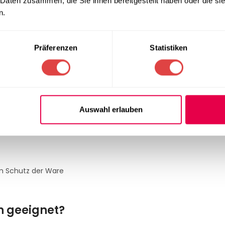
 Daten zusammen, die Sie ihnen bereitgestellt haben oder die s
n.
Präferenzen
Statistiken
ziert selbst montieren kannst.
eferumfang enthalten.
g erforderlich.
Auswahl erlauben
tzbereit.
em Schutz der Ware
ch geeignet?