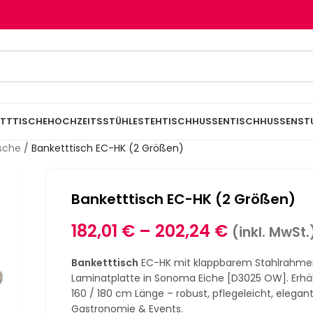
TTTISCHE
HOCHZEITSSTÜHLE
STEHTISCHHUSSEN
TISCHHUSSEN
ST
ische
/
Banketttisch EC-HK (2 Größen)
Banketttisch EC-HK (2 Größen)
182,01
€
–
202,24
€
(inkl. MwSt.
Banketttisch
EC-HK mit klappbarem Stahlrahme
Laminatplatte in Sonoma Eiche [D3025 OW]. Erhält
160 / 180 cm Länge – robust, pflegeleicht, elegant
Gastronomie & Events.