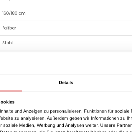
160/180 cm
faltbar
Stahl
18 mm
hochwertige Laminatplatte
Details
Bankett
Cookies
nhalte und Anzeigen zu personalisieren, Funktionen für soziale
Website zu analysieren. Außerdem geben wir Informationen zu I
inigen. Verwenden Sie keine Scheuermittel oder aggressiven Re
r soziale Medien, Werbung und Analysen weiter. Unsere Partner
nd