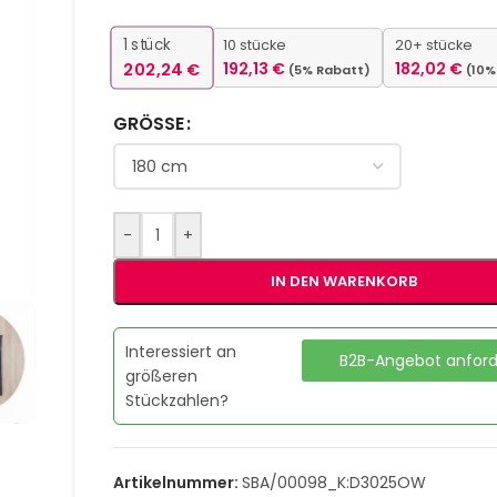
1
stück
10 stücke
20+ stücke
202,24
€
192,13
€
182,02
€
(5% Rabatt)
(10%
GRÖSSE
-
+
IN DEN WARENKORB
Interessiert an
B2B-Angebot anfor
größeren
Stückzahlen?
Artikelnummer:
SBA/00098_K:D3025OW