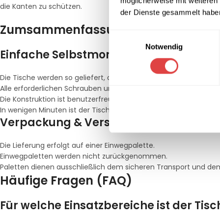
möglicherweise mit weiteren
die Kanten zu schützen.
der Dienste gesammelt habe
Zumsammenfassung
Einwilligungsauswahl
Notwendig
Einfache Selbstmontage:
Die Tische werden so geliefert, dass du sie schnell und unkompli
Alle erforderlichen Schrauben und Montageelemente sind im Li
Die Konstruktion ist benutzerfreundlich – kein spezielles Werkzeu
In wenigen Minuten ist der Tisch vollständig aufgebaut und einsa
Verpackung & Versand:
Die Lieferung erfolgt auf einer Einwegpalette.
Einwegpaletten werden nicht zurückgenommen.
Paletten dienen ausschließlich dem sicheren Transport und d
Häufige Fragen (FAQ)
Für welche Einsatzbereiche ist der Tis