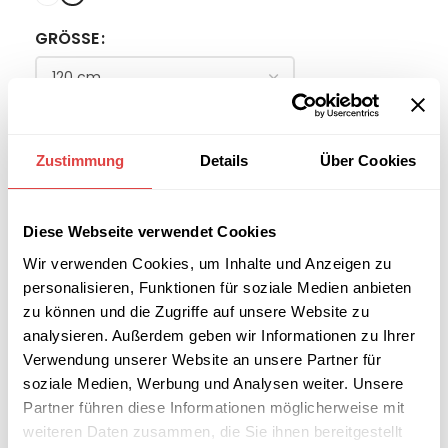
GRÖSSE
-
+
Zustimmung
Details
Über Cookies
IN DEN WARENKORB
Diese Webseite verwendet Cookies
Interessiert an
B2B-Angebot
Wir verwenden Cookies, um Inhalte und Anzeigen zu
größeren
anfordern
Stückzahlen?
personalisieren, Funktionen für soziale Medien anbieten
zu können und die Zugriffe auf unsere Website zu
analysieren. Außerdem geben wir Informationen zu Ihrer
Verwendung unserer Website an unsere Partner für
Artikelnummer:
180DB1-W
Kategorie:
Tischhussen
soziale Medien, Werbung und Analysen weiter. Unsere
Schlagwort:
Schwer Entflammbar B1
Partner führen diese Informationen möglicherweise mit
Marke:
Gastro Uzal
weiteren Daten zusammen, die Sie ihnen bereitgestellt