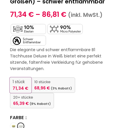
Größen) – schwer entflammbar
71,34
€
–
86,81
€
(inkl. MwSt.)
Die elegante und schwer entflammbare B1
Tischhusse Deluxe in Weiß bietet eine perfekt
sitzende, faltenfreie Verkleidung für gehobene
Veranstaltungen.
1
stück
10 stücke
71,34
€
68,96
€
(3% Rabatt)
20+ stücke
65,39
€
(8% Rabatt)
FARBE