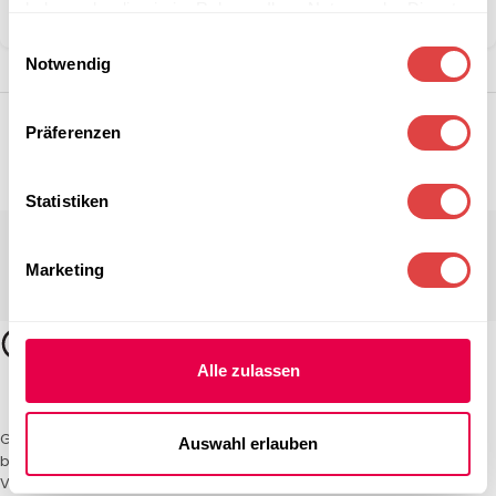
haben oder die sie im Rahmen Ihrer Nutzung der Dienste
Teilen:
gesammelt haben.
Einwilligungsauswahl
Notwendig
Präferenzen
Statistiken
Marketing
Alle zulassen
Gastro Uzal – Ihr Spezialist für Gastronomiemöbel und -textilien. Wir
Auswahl erlauben
bieten maßgeschneiderte Lösungen für Restaurants, Hotels und
Veranstaltungen. Qualität und Service, auf die Sie sich verlassen