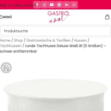
Skip to main content
MENÜ
Home
/
Shop
/
Gastrowäsche & Textilien
/
Hussen
/
Tischhussen
/
runde Tischhusse Deluxe Weiß B1 (5 Größen) –
schwer entflammbar