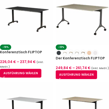
-19%
-13%
Konferenztisch FLIPTOP
CLASSIC Anthrazit
Der Konferenztisch FLIPTOP
226,04
€
–
237,94
€
(inkl.
MODERN
MwSt.)
249,84
€
–
261,74
€
(inkl. MwSt.)
AUSFÜHRUNG WÄHLEN
AUSFÜHRUNG WÄHLEN