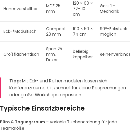
120 × 60 ×
MDF 25
Gaslift-
Höhenverstellbar
72–110
mm
Mechanik
cm
Compact
100 × 50 ×
90°-Eckstück
Eck-/Modultisch
20 mm
74 cm
möglich
Span 25
beliebig
Großflächentisch
mm,
Reihenverbind
koppelbar
Dekor
Tipp:
Mit Eck- und Reihenmodulen lassen sich
Konferenzräume blitzschnell für kleine Besprechungen
oder große Workshops anpassen.
Typische Einsatzbereiche
Büro & Tagungsraum
– variable Tischanordnung für jede
Teamgröße