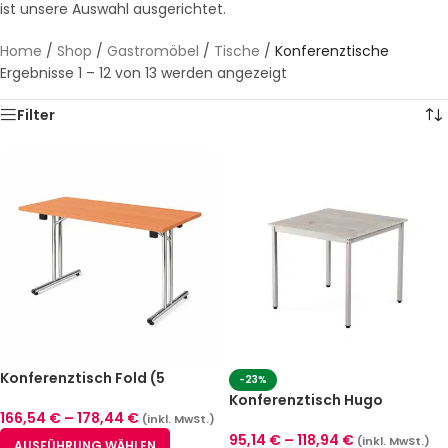
ist unsere Auswahl ausgerichtet.
Home
/
Shop
/
Gastromöbel
/
Tische
/
Konferenztische
Ergebnisse 1 – 12 von 13 werden angezeigt
Filter
Konferenztisch Fold (5
-23%
Größen)
Konferenztisch Hugo
166,54
€
–
178,44
€
quadratisch (3 Größen)
(inkl. MwSt.)
95,14
€
–
118,94
€
(inkl. MwSt.)
AUSFÜHRUNG WÄHLEN