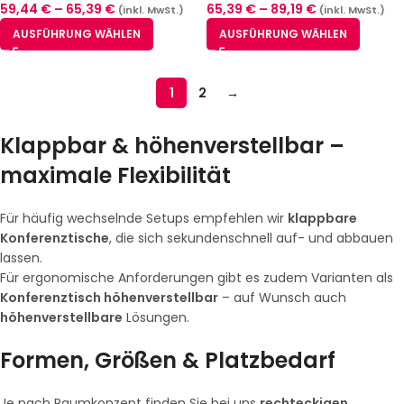
59,44
€
–
65,39
€
65,39
€
–
89,19
€
(inkl. MwSt.)
(inkl. MwSt.)
AUSFÜHRUNG WÄHLEN
AUSFÜHRUNG WÄHLEN
1
2
→
Klappbar & höhenverstellbar –
maximale Flexibilität
Für häufig wechselnde Setups empfehlen wir
klappbare
Konferenztische
, die sich sekundenschnell auf- und abbauen
lassen.
Für ergonomische Anforderungen gibt es zudem Varianten als
Konferenztisch höhenverstellbar
– auf Wunsch auch
höhenverstellbare
Lösungen.
Formen, Größen & Platzbedarf
Je nach Raumkonzept finden Sie bei uns
rechteckigen