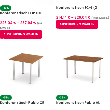
Konferenztisch EC-L (2
-19%
Größen)
Konferenztisch FLIPTOP
214,14
€
–
226,04
€
CLASSIC Buche
(inkl. MwSt.)
226,04
€
–
237,94
€
(inkl.
AUSFÜHRUNG WÄHLEN
MwSt.)
AUSFÜHRUNG WÄHLEN
-35%
-39%
Konferenztisch Pablo CR
Konferenztisch Pablo AL
quadratisch
rechteckig