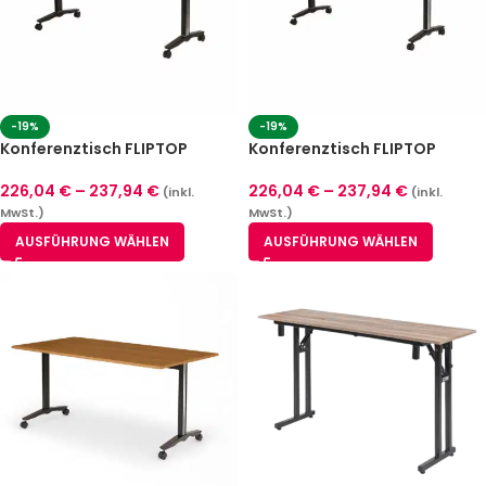
-19%
-19%
Konferenztisch FLIPTOP
Konferenztisch FLIPTOP
CLASSIC Weißes Alaska
CLASSIC Sonoma Eiche
226,04
€
–
237,94
€
226,04
€
–
237,94
€
(inkl.
(inkl.
MwSt.)
MwSt.)
AUSFÜHRUNG WÄHLEN
AUSFÜHRUNG WÄHLEN