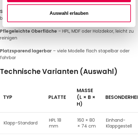
Stabile Gestelle
– pulverbeschichteter Stahl oder Aluminium,
Auswahl erlauben
belastbar bis 200 kg
Pflegeleichte Oberfläche
– HPL, MDF oder Holzdekor, leicht zu
reinigen
Platzsparend lagerbar
– viele Modelle flach stapelbar oder
fahrbar
Technische Varianten (Auswahl)
MASSE (
TYP
PLATTE
L × B × H
BESONDERHEI
)
HPL 18
160 × 80
Einhand-
Klapp-Standard
mm
× 74 cm
Klappgestell