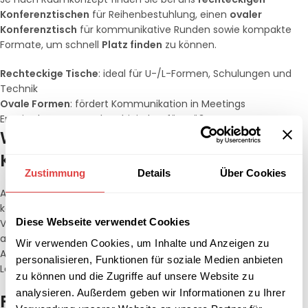
Konferenztischen
für Reihenbestuhlung, einen
ovaler
Konferenztisch
für kommunikative Runden sowie kompakte
Formate, um schnell
Platz finden
zu können.
Rechteckige Tische
: ideal für U-/L-Formen, Schulungen und
Technik
Ovale Formen
: fördert Kommunikation in Meetings
Erweiterbare Setups: kombinierbar für größere Gruppen
Wie viele Personen passen an einen
Konferenztisch?
Zustimmung
Details
Über Cookies
Als Faustregel: Bei 60–70 cm Tischbreite pro Person entstehen
komfortable Abstände.
Diese Webseite verwendet Cookies
Viele Setups eignen sich damit auch für
12 Personen
–
abhängig von Tischlänge, Bestuhlung und Raumlayout.
Wir verwenden Cookies, um Inhalte und Anzeigen zu
Achten Sie darauf, genügend
Tisch Platz
für Unterlagen,
personalisieren, Funktionen für soziale Medien anbieten
Laptops und Konferenztechnik einzuplanen.
zu können und die Zugriffe auf unsere Website zu
analysieren. Außerdem geben wir Informationen zu Ihrer
Passende Stühle & hochwertige