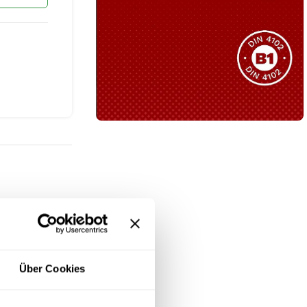
Sie haben nicht das passende
Produkt gefunden?
Wir helfen Ihnen gerne weiter!
B1 Zertifiziert
Schwer entflammbar
produkten
Kollektion ansehen
rkleiden. In
hochwertiges
Über Cookies
fessionelle