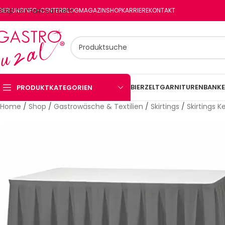
Skip to main content
BER UNS
INFO-CENTER
BLOG
MAGAZIN
SHOP
KARRIERE
KONTAKT
BIERZELTGARNITUREN
BANKE
PRODUKTKATEGORIEN
Home
/
Shop
/
Gastrowäsche & Textilien
/
Skirtings
/
Skirtings Ke