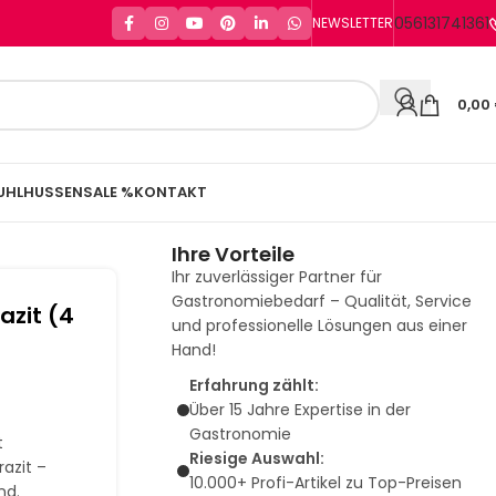
056131741361
NEWSLETTER
0,00
UHLHUSSEN
SALE %
KONTAKT
Ihre Vorteile
Ihr zuverlässiger Partner für
Gastronomiebedarf – Qualität, Service
razit (4
und professionelle Lösungen aus einer
Hand!
Erfahrung zählt:
Über 15 Jahre Expertise in der
Gastronomie
t
Riesige Auswahl:
razit –
10.000+ Profi-Artikel zu Top-Preisen
nd.