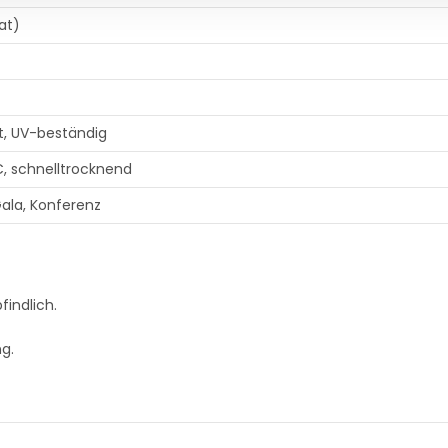
eat)
ht, UV-beständig
, schnelltrocknend
ala, Konferenz
indlich.
ng.