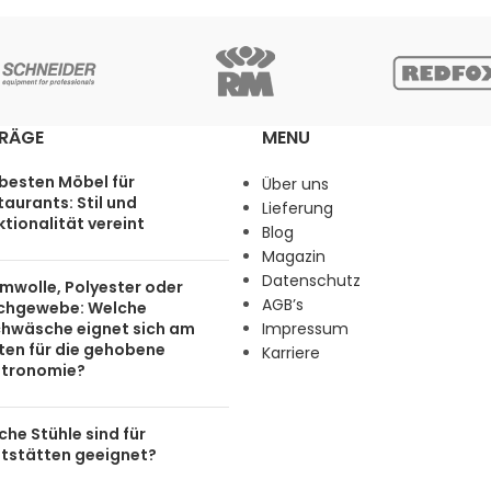
TRÄGE
MENU
 besten Möbel für
Über uns
aurants: Stil und
Lieferung
tionalität vereint
Blog
Magazin
Datenschutz
mwolle, Polyester oder
AGB’s
chgewebe: Welche
chwäsche eignet sich am
Impressum
ten für die gehobene
Karriere
tronomie?
he Stühle sind für
tstätten geeignet?