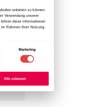
 Medien anbieten zu können
hrer Verwendung unserer
ie und
 führen diese Informationen
ntscheidender
ie im Rahmen Ihrer Nutzung
 Die
tiert.
Marketing
d trocknet
leibt das
ftliche
Alle zulassen