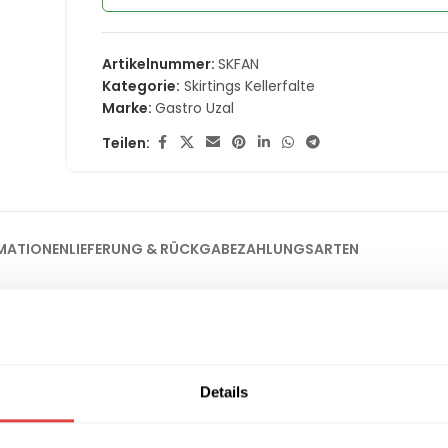
Artikelnummer:
SKFAN
Kategorie:
Skirtings Kellerfalte
Marke:
Gastro Uzal
Teilen:
MATIONEN
LIEFERUNG & RÜCKGABE
ZAHLUNGSARTEN
se Eleganz für Ihr Buffet
 um Tische bei Buffets, Hochzeiten oder Konferenzen stilvoll zu ve
lte
sorgt dieses Skirting für ein besonders symmetrisches und 
Details
lagertes Equipment blickdicht ab und schafft so eine klare, pro