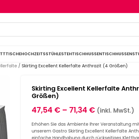
TTTISCHE
HOCHZEITSSTÜHLE
STEHTISCHHUSSEN
TISCHHUSSEN
ST
llerfalte
/
Skirting Excellent Kellerfalte Anthrazit (4 Größen)
Skirting Excellent Kellerfalte Anth
Größen)
47,54
€
–
71,34
€
(inkl. MwSt.)
Erhöhen Sie das Ambiente Ihrer Veranstaltung mi
unserem Gastro Skirting Excellent Kellerfalte Anth
einfache Handhabung durch rückseitiges Klettba