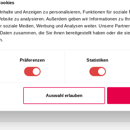
Cookies
en Profi-Einsatz
nhalte und Anzeigen zu personalisieren, Funktionen für soziale
Website zu analysieren. Außerdem geben wir Informationen zu I
 Excellent speziell für die hohen Anforderungen in der Gastronom
r soziale Medien, Werbung und Analysen weiter. Unsere Partner
solut blickdicht und überzeugt durch seine edle Stoffhaptik. Ein e
 Daten zusammen, die Sie ihnen bereitgestellt haben oder die s
hält auch nach vielen Einsätzen seine Form und tiefe Farbkraft.
 (optionales Zubehör), was einen schnellen Auf- und Abbau garan
n.
tronomie-Standard
Präferenzen
Statistiken
e. Unser Skirting Excellent ist bei
40°C maschinenwaschbar
un
st. Dank der hochwertigen Verarbeitung nach
HACCP-Standards
b
stieren Sie in Textilien von Gastro Uzal, die Ästhetik und wirtscha
Auswahl erlauben