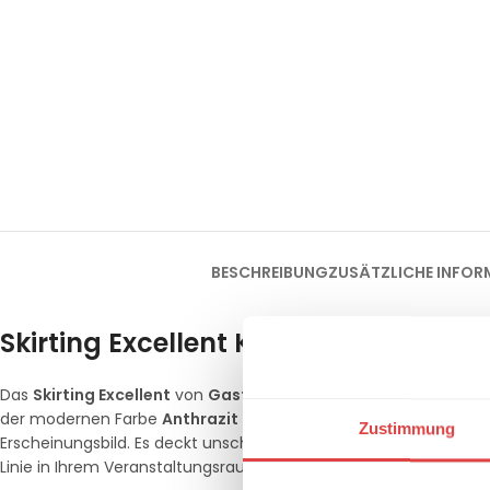
BESCHREIBUNG
ZUSÄTZLICHE INFOR
Skirting Excellent Kellerfalte – Zeitlo
Das
Skirting Excellent
von
Gastro Uzal
ist die perfekte Lösung,
der modernen Farbe
Anthrazit
und mit der klassischen
Kellerfa
Zustimmung
Erscheinungsbild. Es deckt unschöne Tischbeine oder darunter ge
Linie in Ihrem Veranstaltungsraum.