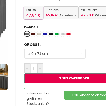
1
stück
10 stücke
20+ stücke
47,54
€
45,16
€
42,78
€
(5% Rabatt)
(10% R
FARBE
GRÖSSE
-
+
IN DEN WARENKORB
Interessiert an
B2B-Angebot anfor
größeren
Stückzahlen?