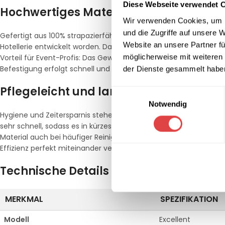
Diese Webseite verwendet 
Hochwertiges Material für den intensiv
Wir verwenden Cookies, um I
und die Zugriffe auf unsere 
Gefertigt aus 100% strapazierfähigem Polyester, ist das Skirting
Website an unsere Partner fü
Hotellerie entwickelt worden. Das Material fällt fließend, ist ab
möglicherweise mit weiteren
Vorteil für Event-Profis: Das Gewebe ist nahezu
bügelfrei
und be
Befestigung erfolgt schnell und unkompliziert mittels Klettband
der Dienste gesammelt habe
Pflegeleicht und langlebig nach Gas
Einwilligungsauswahl
Notwendig
Hygiene und Zeitersparnis stehen im Service-Alltag an erster Stell
sehr schnell, sodass es in kürzester Zeit wieder einsatzbereit i
Material auch bei häufiger Reinigung farbstabil und reißfest. Inve
Effizienz perfekt miteinander verbinden.
Technische Details im Überblick
MERKMAL
SPEZIFIKATION
Modell
Excellent