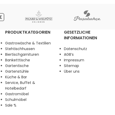
PRODUKTKATEGORIEN
GESETZLICHE
INFORMATIONEN
Gastrowäsche & Textilien
Stehtischhussen
Datenschutz
Biertischgarnituren
AGB’s
Banketttische
Impressum
Gartentische
Sitemap
Gartenstühle
Über uns
Küche & Bar
Service, Buffet &
Hotelbedarf
Gastromöbel
Schulmöbel
Sale %