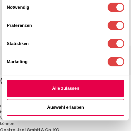
Einwilligungsauswahl
Notwendig
Präferenzen
Statistiken
Marketing
Alle zulassen
Gastro Uzal – Ihr Spezialist für Gastronomiemöbel und -textilien. Wir
Auswahl erlauben
bieten maßgeschneiderte Lösungen für Restaurants, Hotels und
Veranstaltungen. Qualität und Service, auf die Sie sich verlassen
können.
Gastro Uzal GmbH & Co. KG