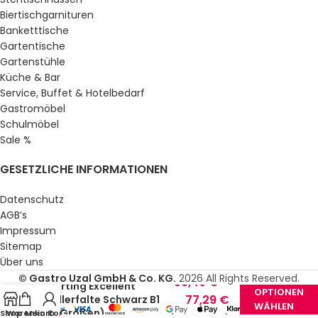
Biertischgarnituren
Banketttische
Gartentische
Gartenstühle
Küche & Bar
Service, Buffet & Hotelbedarf
Gastromöbel
Schulmöbel
Sale %
GESETZLICHE INFORMATIONEN
Datenschutz
AGB’s
Impressum
Sitemap
Über uns
© Gastro Uzal GmbH & Co. KG.
2026 All Rights Reserved.
53,49
€
–
Skirting Excellent
OPTIONEN
77,29
€
Kellerfalte Schwarz B1
WÄHLEN
(4 Größen)
Shop
Warenkorb
Mein Konto