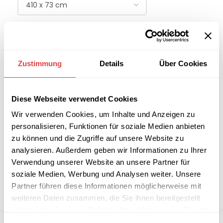
-
+
IN DEN WARENKORB
Zustimmung
Details
Über Cookies
Interessiert an
B2B-Angebot
größeren
anfordern
Diese Webseite verwendet Cookies
Stückzahlen?
Wir verwenden Cookies, um Inhalte und Anzeigen zu
personalisieren, Funktionen für soziale Medien anbieten
zu können und die Zugriffe auf unsere Website zu
Artikelnummer:
n. v.
analysieren. Außerdem geben wir Informationen zu Ihrer
Kategorien:
Skirtings
,
Skirtings Kellerfalte
Verwendung unserer Website an unsere Partner für
Schlagwort:
Schwer Entflammbar B1
soziale Medien, Werbung und Analysen weiter. Unsere
Marke:
Gastro Uzal
Partner führen diese Informationen möglicherweise mit
Teilen:
weiteren Daten zusammen, die Sie ihnen bereitgestellt
haben oder die sie im Rahmen Ihrer Nutzung der Dienste
gesammelt haben.