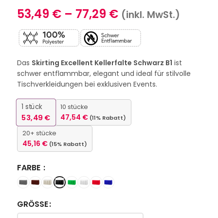
53,49
€
–
77,29
€
(inkl. MwSt.)
Das
Skirting Excellent Kellerfalte Schwarz B1
ist
schwer entflammbar, elegant und ideal für stilvolle
Tischverkleidungen bei exklusiven Events.
1
stück
10 stücke
53,49
€
47,54
€
(11% Rabatt)
20+ stücke
45,16
€
(15% Rabatt)
FARBE
GRÖSSE