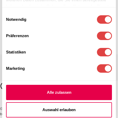
haben oder die sie im Rahmen Ihrer Nutzung der Dienste
gesammelt haben.
Einwilligungsauswahl
Notwendig
Präferenzen
Statistiken
Marketing
Alle zulassen
Gastro Uzal – Ihr Spezialist für Gastronomiemöbel und -textilien. Wir
Auswahl erlauben
bieten maßgeschneiderte Lösungen für Restaurants, Hotels und