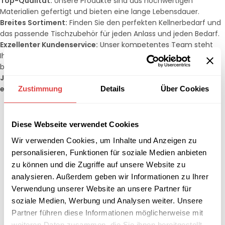
Top-Qualität:
Unsere Produkte sind aus hochwertigen
Materialien gefertigt und bieten eine lange Lebensdauer.
Breites Sortiment:
Finden Sie den perfekten Kellnerbedarf und
das passende Tischzubehör für jeden Anlass und jeden Bedarf.
Exzellenter Kundenservice:
Unser kompetentes Team steht
Ihnen jederzeit zur Verfügung, um Sie bei der Auswahl der
besten Produkte für Ihre Bedürfnisse zu unterstützen.
Jetzt entdecken und Ihren Servicebereich stilvoll und
effizient gestalten!
Zustimmung
Details
Über Cookies
Diese Webseite verwendet Cookies
Wir verwenden Cookies, um Inhalte und Anzeigen zu
personalisieren, Funktionen für soziale Medien anbieten
zu können und die Zugriffe auf unsere Website zu
analysieren. Außerdem geben wir Informationen zu Ihrer
Verwendung unserer Website an unsere Partner für
soziale Medien, Werbung und Analysen weiter. Unsere
Partner führen diese Informationen möglicherweise mit
weiteren Daten zusammen, die Sie ihnen bereitgestellt