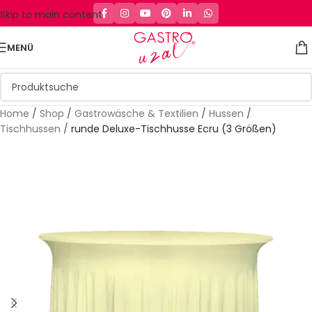
Skip to main content
MENÜ
Home
/
Shop
/
Gastrowäsche & Textilien
/
Hussen
/
Tischhussen
/
runde Deluxe-Tischhusse Ecru (3 Größen)