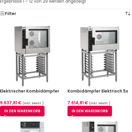
Ergebnisse 1 – 12 von 29 werden angezeigt
Filter
Elektrischer Kombidämpfer
Kombidämpfer Elektrisch 5x
Redfox EPM 0711 E
GN 1/1| Manuell | Einspritz-
System
9.637,81
€
7.614,81
€
(inkl. MwSt.)
(inkl. MwSt.)
IN DEN WARENKORB
IN DEN WARENKORB