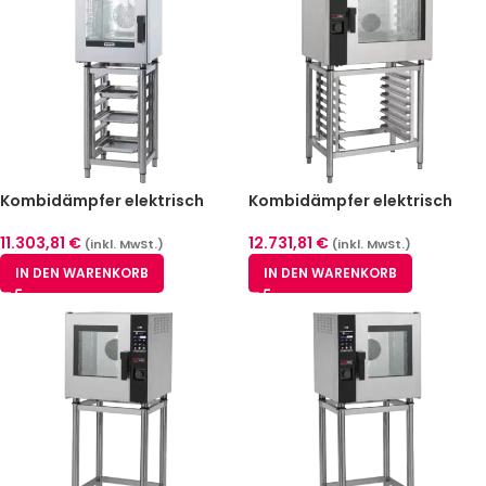
Kombidämpfer elektrisch
Kombidämpfer elektrisch
Redfox MSDBD 0611 EL
Redfox MPD 0711 X ERAM
11.303,81
€
12.731,81
€
(inkl. MwSt.)
(inkl. MwSt.)
IN DEN WARENKORB
IN DEN WARENKORB