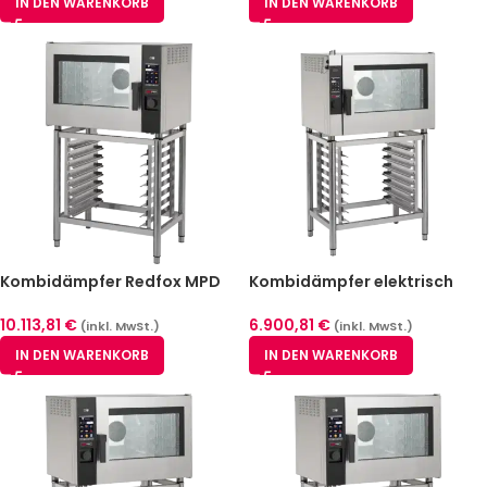
IN DEN WARENKORB
IN DEN WARENKORB
Kombidämpfer Redfox MPD
Kombidämpfer elektrisch
0511 X ELAM
Redfox EPD X 0511 E
10.113,81
€
6.900,81
€
(inkl. MwSt.)
(inkl. MwSt.)
IN DEN WARENKORB
IN DEN WARENKORB