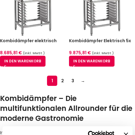
Kombidämpfer elektrisch
Kombidämpfer Elektrisch 5x
Redfox MPD 0511 ER
GN 1/1 | Touchdisplay |
Automatisches Waschen
8.685,81
€
9.875,81
€
(inkl. MwSt.)
(inkl. MwSt.)
IN DEN WARENKORB
IN DEN WARENKORB
1
2
3
→
Kombidämpfer – Die
multifunktionalen Allrounder für die
moderne Gastronomie
In der professionellen Gastronomie ist der Kombidämpfer das