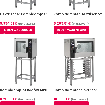
Elektrischer Kombidämpfer
Kombidämpfer Elektrisch 5x
Redfox MPD 0523 X ELAM
GN 2/3 | Touchdisplay |
Gastro Uzal
9.994,81
€
8.209,81
€
(inkl. MwSt.)
(inkl. MwSt.)
IN DEN WARENKORB
IN DEN WARENKORB
Kombidämpfer Redfox MPD
Kombidämpfer elektrisch
0523 EL
Redfox MPD 0511 X ERAM
8.209,81
€
10.113,81
€
(inkl. MwSt.)
(inkl. MwSt.)