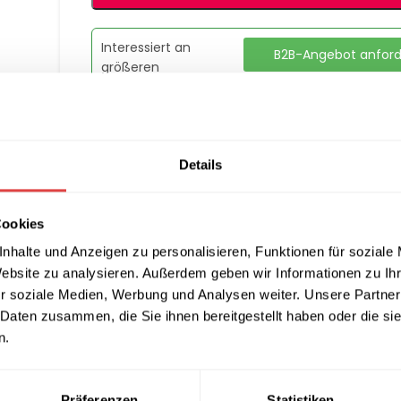
Interessiert an
B2B-Angebot anfor
größeren
Stückzahlen?
Artikelnummer:
n. v.
Details
Kategorie:
eckige Deluxe-Tischhussen
Marke:
Gastro Uzal
Teilen:
Cookies
nhalte und Anzeigen zu personalisieren, Funktionen für soziale
Website zu analysieren. Außerdem geben wir Informationen zu I
r soziale Medien, Werbung und Analysen weiter. Unsere Partner
 Daten zusammen, die Sie ihnen bereitgestellt haben oder die s
ATIONEN
LIEFERUNG & RÜCKGABE
ZAHLUNGSARTEN
FAQ
n.
Perfekt für Elegante Events und Den 
Präferenzen
Statistiken