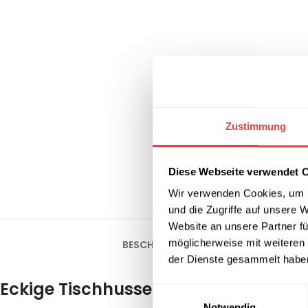
Zustimmung
Diese Webseite verwendet 
Wir verwenden Cookies, um I
und die Zugriffe auf unsere 
Website an unsere Partner fü
möglicherweise mit weiteren
BESCHREIBUNG
ZUSÄTZLICHE INFORM
der Dienste gesammelt habe
Eckige Tischhussen Deluxe in Grün – 
Einwilligungsauswahl
Notwendig