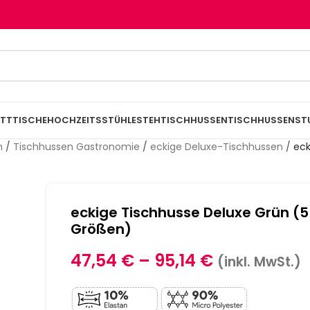
TTTISCHE
HOCHZEITSSTÜHLE
STEHTISCHHUSSEN
TISCHHUSSEN
ST
n
/
Tischhussen Gastronomie
/
eckige Deluxe-Tischhussen
/
eck
eckige Tischhusse Deluxe Grün (5
Größen)
47,54
€
–
95,14
€
(inkl. MwSt.)