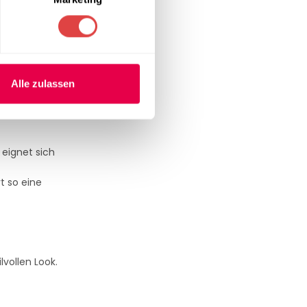
die ideale Wahl
 Verarbeitung
Alle zulassen
erial ist robust
 eignet sich
t so eine
lvollen Look.