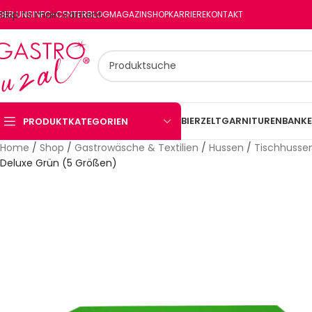
Skip to main content
BER UNS
INFO-CENTER
BLOG
MAGAZIN
SHOP
KARRIERE
KONTAKT
BIERZELTGARNITUREN
BANKE
PRODUKTKATEGORIEN
Home
/
Shop
/
Gastrowäsche & Textilien
/
Hussen
/
Tischhusse
Deluxe Grün (5 Größen)