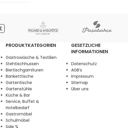
PRODUKTKATEGORIEN
GESETZLICHE
INFORMATIONEN
Gastrowäsche & Textilien
Stehtischhussen
Datenschutz
Biertischgarnituren
AGB’s
Banketttische
Impressum
Gartentische
Sitemap
Gartenstühle
Über uns
Küche & Bar
Service, Buffet &
Hotelbedarf
Gastromöbel
Schulmöbel
Sale %