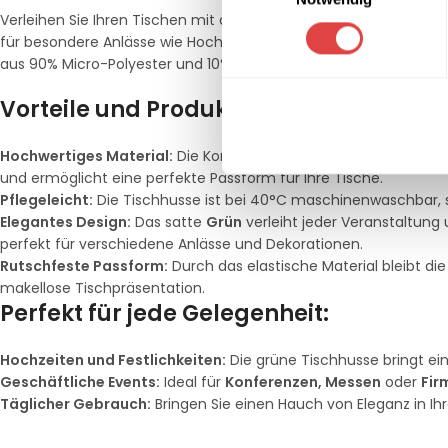
Verleihen Sie Ihren Tischen mit der
eckigen Tischhusse Deluxe 
für besondere Anlässe wie Hochzeiten, Geschäftsevents oder s
aus 90% Micro-Polyester und 10% Elastan ist sie nicht nur langle
Vorteile und Produkthighlights:
Hochwertiges Material:
Die Kombination aus
Micro-Polyester
und ermöglicht eine perfekte Passform für Ihre Tische.
Pflegeleicht:
Die Tischhusse ist bei 40°C maschinenwaschbar, s
Elegantes Design:
Das satte
Grün
verleiht jeder Veranstaltung
perfekt für verschiedene Anlässe und Dekorationen.
Rutschfeste Passform:
Durch das elastische Material bleibt di
makellose Tischpräsentation.
Perfekt für jede Gelegenheit:
Hochzeiten und Festlichkeiten:
Die grüne Tischhusse bringt ein
Geschäftliche Events:
Ideal für
Konferenzen, Messen
oder
Fir
Täglicher Gebrauch:
Bringen Sie einen Hauch von Eleganz in Ihr