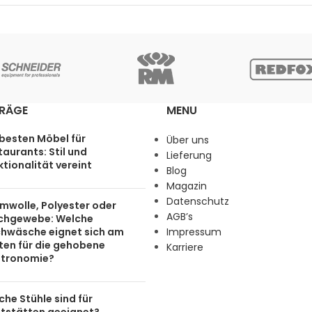
TRÄGE
MENU
 besten Möbel für
Über uns
aurants: Stil und
Lieferung
tionalität vereint
Blog
Magazin
Datenschutz
mwolle, Polyester oder
AGB’s
chgewebe: Welche
chwäsche eignet sich am
Impressum
ten für die gehobene
Karriere
tronomie?
he Stühle sind für