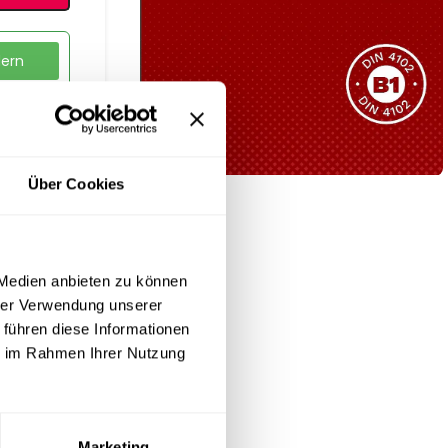
Sie haben nicht das passende
Produkt gefunden?
dern
Wir helfen Ihnen gerne weiter!
Über Cookies
B1 Zertifiziert
Schwer entflammbar
produkten
 Medien anbieten zu können
Kollektion ansehen
hrer Verwendung unserer
 führen diese Informationen
ie im Rahmen Ihrer Nutzung
Alltag
Marketing