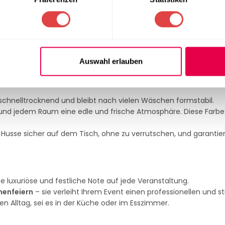
in Grün
einen frischen und eleganten Look. Diese Tischhusse ist 
ogar den täglichen Gebrauch zu Hause. Dank ihrer hochwertigen
big, sondern auch äußerst pflegeleicht.
Auswahl erlauben
 und Elastan
sorgt für Strapazierfähigkeit und Flexibilität. Das Mat
chnelltrocknend und bleibt nach vielen Wäschen formstabil.
 und jedem Raum eine edle und frische Atmosphäre. Diese Farbe
e Husse sicher auf dem Tisch, ohne zu verrutschen, und garantier
e luxuriöse und festliche Note auf jede Veranstaltung.
menfeiern
– sie verleiht Ihrem Event einen professionellen und sti
en Alltag, sei es in der Küche oder im Esszimmer.