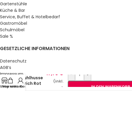
Gartenstühle
Küche & Bar
Service, Buffet & Hotelbedarf
Gastromöbel
Schulmöbel
Sale %
GESETZLICHE INFORMATIONEN
Datenschutz
AGB’s
17,79
€
Impressum
-
+
Stuhlhusse
Sitemap
(inkl.
Zürich Rot
Über uns
Shop
Warenkorb
Mein Konto
IN DEN WARENKORB
MwSt.)
© Gastro Uzal GmbH & Co. KG.
2026 All Rights Reserved.