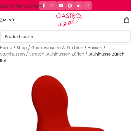
Skip to main content
MENÜ
Home
/
Shop
/
Gastrowäsche & Textilien
/
Hussen
/
Stuhlhussen
/
Stretch Stuhlhussen Zürich
/
Stuhlhusse Zürich
Rot