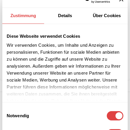
IN DEN WARENKORB
Zustimmung
Details
Über Cookies
Interessiert an
B2B-Angebot
größeren
anfordern
Stückzahlen?
Diese Webseite verwendet Cookies
Wir verwenden Cookies, um Inhalte und Anzeigen zu
personalisieren, Funktionen für soziale Medien anbieten
Kategorie:
Stretch Stuhlhussen Zürich
zu können und die Zugriffe auf unsere Website zu
Marke:
Gastro Uzal
analysieren. Außerdem geben wir Informationen zu Ihrer
Teilen:
Verwendung unserer Website an unsere Partner für
soziale Medien, Werbung und Analysen weiter. Unsere
Partner führen diese Informationen möglicherweise mit
weiteren Daten zusammen, die Sie ihnen bereitgestellt
haben oder die sie im Rahmen Ihrer Nutzung der Dienste
gesammelt haben.
Einwilligungsauswahl
Notwendig