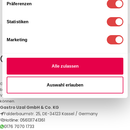
Präferenzen
Statistiken
Marketing
Alle zulassen
Gastro Uzal – Ihr Spezialist für Gastronomiemöbel und -textilien. Wir
Auswahl erlauben
bieten maßgeschneiderte Lösungen für Restaurants, Hotels und
Veranstaltungen. Qualität und Service, auf die Sie sich verlassen
können.
Gastro Uzal GmbH & Co. KG
Falderbaumstr. 25, DE-34123 Kassel / Germany
Hotline: 056131741361
0176 7070 1733