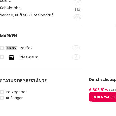
Sale %
118
Schulmöbel
332
Service, Buffet & Hotelbedarf
490
MARKEN
Redfox
12
RM Gastro
18
Durchschubsp
STATUS DER BESTÄNDE
TOP
6.305,81
€
(ink
Im Angebot
IN DEN WARE
Auf Lager