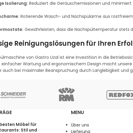
 Isolierung:
Reduziert die Geräuschemissionen und minimiert d
scharme:
Rotierende Wasch- und Nachspülarme aus rostfreiem E
ermostate:
Gewährleisten, dass die Nachspültemperatur stets d
sige Reinigungslösungen für Ihren Erfo
pülmaschine von Gastro Uzal ist eine Investition in die Betriebs
t, einfacher Wartung und ergonomischem Design macht unsere G
ie auch bei maximaler Beanspruchung durch Langlebigkeit und g
TRÄGE
MENU
 besten Möbel für
Über uns
aurants: Stil und
Lieferung