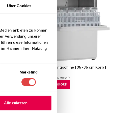
Über Cookies
 Medien anbieten zu können
hrer Verwendung unserer
 führen diese Informationen
ie im Rahmen Ihrer Nutzung
x QQI 42
Geschirrspülmaschine | 35×35 cm Korb |
einwandig | 230 V
Marketing
2.259,81
€
(inkl. MwSt.)
IN DEN WARENKORB
→
Alle zulassen