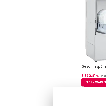
Geschirrspülm
Korb | 400 V
3.330,81
€
(ink
IN DEN WARE