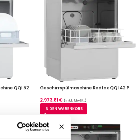
chine QQI 52
Geschirrspülmaschine Redfox QQI 42 P
2.973,81
€
(inkl. MwSt.)
IN DEN WARENKORB