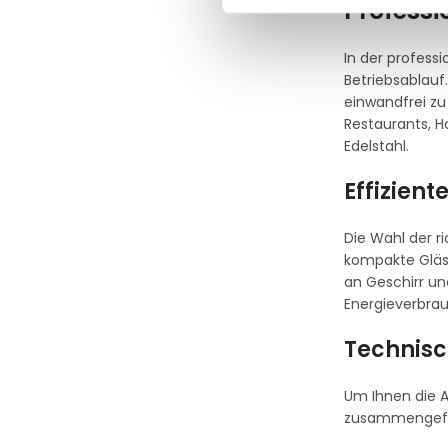
Professi
In der profess
Betriebsablauf
einwandfrei zu 
Restaurants, H
Edelstahl.
Effizient
Die Wahl der r
kompakte Gläs
an Geschirr un
Energieverbrau
Technisc
Um Ihnen die A
zusammengefa