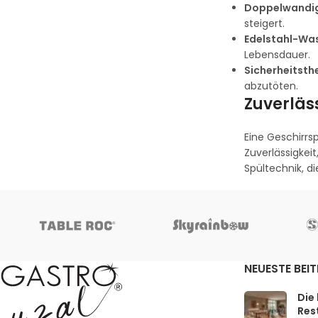
Doppelwandige
steigert.
Edelstahl-Wa
Lebensdauer.
Sicherheitsth
abzutöten.
Zuverläs
Eine Geschirrs
Zuverlässigkei
Spültechnik, d
NEUESTE BEI
Die
Rest