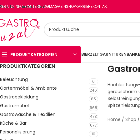
Skip to main content
BER UNS
INFO-CENTER
BLOG
MAGAZIN
SHOP
KARRIERE
KONTAKT
BIERZELTGARNITUREN
BANKE
PRODUKTKATEGORIEN
PRODUKTKATEGORIEN
Gastro
Beleuchtung
6
Hochleistungs-
Gartenmöbel & Ambiente
246
geräuscharm un
Gastrobekleidung
Selbstreinigu
85
Spitzenleistung
Gastromöbel
668
Gastrowäsche & Textilien
473
Home
/
Shop
Küche & Bar
677
Personalisierung
10