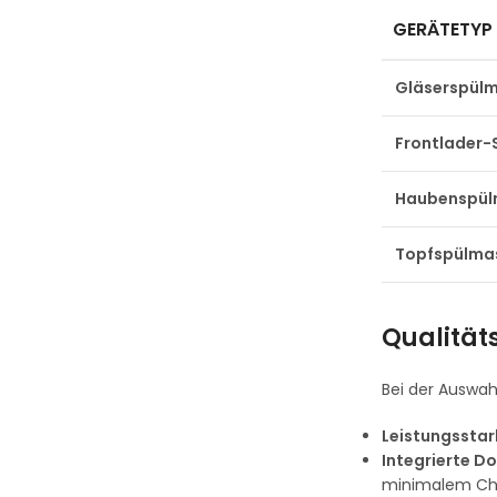
GERÄTETYP
Gläserspül
Frontlader-
Haubenspül
Topfspülma
Qualität
Bei der Auswahl
Leistungssta
Integrierte D
minimalem Che