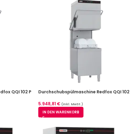
fox QQI 102 P
Durchschubspülmaschine Redfox QQI 102
TOP
5.948,81
€
(inkl. MwSt.)
IN DEN WARENKORB