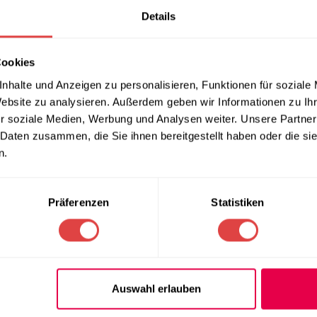
Details
Cookies
nhalte und Anzeigen zu personalisieren, Funktionen für soziale
Website zu analysieren. Außerdem geben wir Informationen zu I
r soziale Medien, Werbung und Analysen weiter. Unsere Partner
 Daten zusammen, die Sie ihnen bereitgestellt haben oder die s
n.
aschine | 35×35 cm Korb | mit
Geschirrspülmaschine Redfo
 230 V
Präferenzen
Statistiken
2.735,81
€
(inkl. MwSt.)
l. MwSt.)
IN DEN WARENKORB
NKORB
1
2
3
Auswahl erlauben