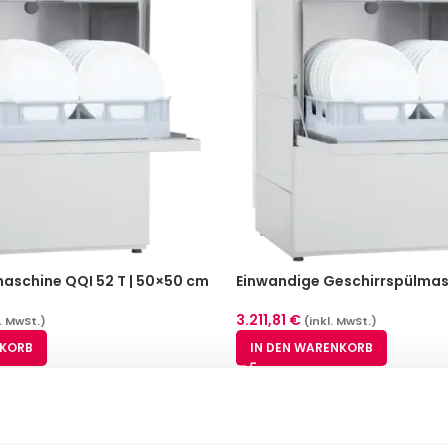
aschine QQI 52 T | 50×50 cm
Einwandige Geschirrspülmas
3.211,81
€
(inkl. MwSt.)
l. MwSt.)
IN DEN WARENKORB
NKORB