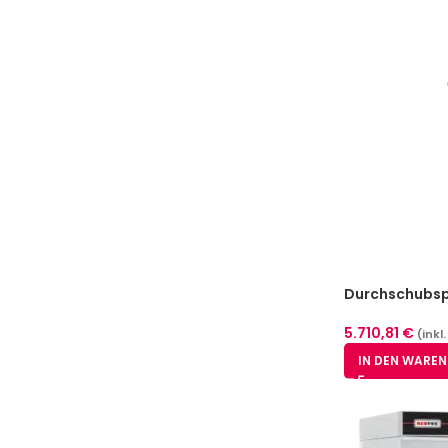
Durchschubsp
5.710,81
€
(inkl
IN DEN WARE