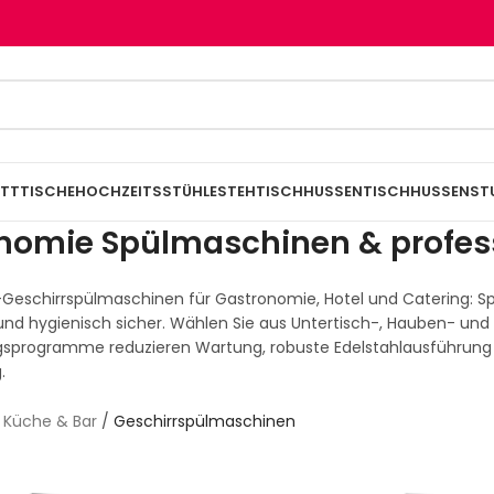
TTTISCHE
HOCHZEITSSTÜHLE
STEHTISCHHUSSEN
TISCHHUSSEN
ST
nomie Spülmaschinen & profess
Geschirrspülmaschinen für Gastronomie, Hotel und Catering: Spü
d hygienisch sicher. Wählen Sie aus Untertisch-, Hauben- und Ba
ngsprogramme reduzieren Wartung, robuste Edelstahlausführung
.
/
Küche & Bar
/
Geschirrspülmaschinen