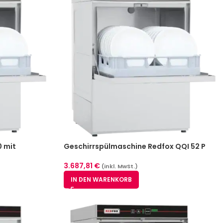
 mit
Geschirrspülmaschine Redfox QQI 52 P
52 TP
3.687,81
€
(inkl. MwSt.)
IN DEN WARENKORB