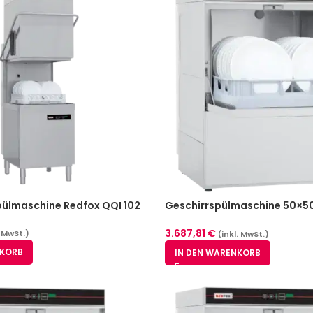
ülmaschine Redfox QQI 102
Geschirrspülmaschine 50×50
Ablaufpumpe – REDFOX QQI 
3.687,81
€
. MwSt.)
(inkl. MwSt.)
NKORB
IN DEN WARENKORB