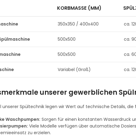
KORBMASSE (MM)
SPÜL
maschine
350x350 / 400x400
ca. 12
Spülmaschine
500x500
ca. 90
maschine
500x500
ca. 60
schine
Variabel (Groß)
ca. 1
smerkmale unserer gewerblichen Spü
 unserer Spültechnik legen wir Wert auf technische Details, die 
rke Waschpumpen:
Sorgen für einen konstanten Wasserdruck und
osierpumpen:
Viele Modelle verfügen über automatische Dosiersy
mieeinsatz zu erzielen.