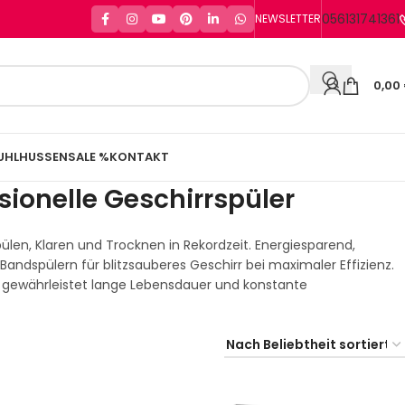
056131741361
NEWSLETTER
0,00
UHLHUSSEN
SALE %
KONTAKT
ionelle Geschirrspüler
len, Klaren und Trocknen in Rekordzeit. Energiesparend,
ndspülern für blitzsauberes Geschirr bei maximaler Effizienz.
 gewährleistet lange Lebensdauer und konstante