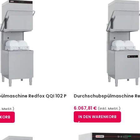
ülmaschine Redfox QQI 102 P
Durchschubspülmaschine Red
6.067,81
€
(inkl. MwSt.)
l. MwSt.)
IN DEN WARENKORB
NKORB