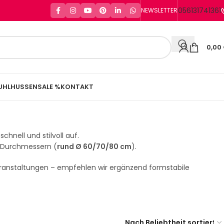
056131741361
NEWSLETTER
0,00
UHLHUSSEN
SALE %
KONTAKT
hnell und stilvoll auf.
h-Durchmessern (
rund Ø 60/70/80 cm
).
eranstaltungen – empfehlen wir ergänzend formstabile