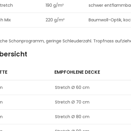
tretch
190 g/m²
schwer entflammbar
h Mix
220 g/m²
Baumwoll-Optik, koc
he Schonprogramm, geringe Schleuderzahl. Tropfnass aufziehe
bersicht
TTE
EMPFOHLENE DECKE
cm
Stretch Ø 60 cm
cm
Stretch Ø 70 cm
cm
Stretch Ø 80 cm