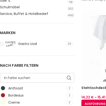
Sale %
118
Schulmöbel
332
Service, Buffet & Hotelbedarf
490
MARKEN
Gastro Uzal
24
NACH FARBE FILTERN
Stehtischdec
Anthrazit
2
Baumwolle We
Bordeaux
2
14,22
€
–
15,41
Creme
3
AUSFÜHRUNG