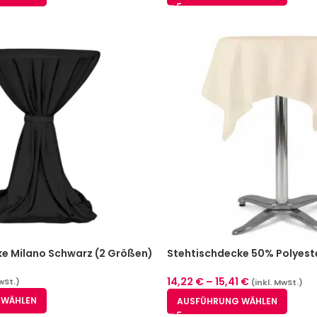
e Milano Schwarz (2 Größen)
Stehtischdecke 50% Polyest
Baumwolle Creme (2 Größen
14,22
€
–
15,41
€
wSt.)
(inkl. MwSt.)
 WÄHLEN
AUSFÜHRUNG WÄHLEN