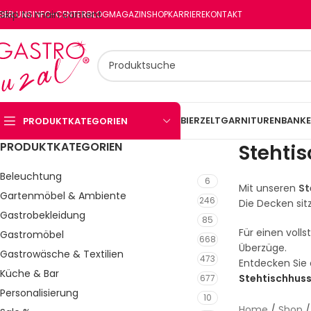
Skip to main content
BER UNS
INFO-CENTER
BLOG
MAGAZIN
SHOP
KARRIERE
KONTAKT
BIERZELTGARNITUREN
BANKE
PRODUKTKATEGORIEN
PRODUKTKATEGORIEN
Stehti
Beleuchtung
6
Mit unseren
St
Gartenmöbel & Ambiente
246
Die Decken sit
Gastrobekleidung
85
Für einen voll
Gastromöbel
668
Überzüge.
Gastrowäsche & Textilien
473
Entdecken Sie 
Küche & Bar
Stehtischhus
677
Personalisierung
10
Home
/
Shop