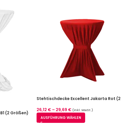
Stehtischdecke Excellent Jakarta Rot (2
Größen)
26,12
€
–
29,69
€
(inkl. MwSt.)
B1 (2 Größen)
AUSFÜHRUNG WÄHLEN