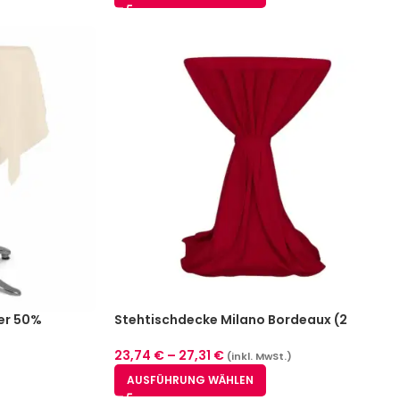
er 50%
Stehtischdecke Milano Bordeaux (2
)
Größen)
23,74
€
–
27,31
€
(inkl. MwSt.)
AUSFÜHRUNG WÄHLEN