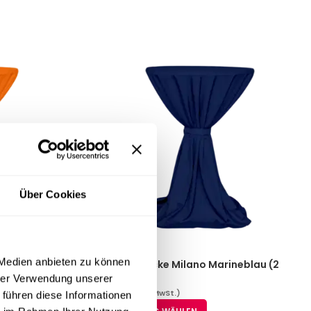
Über Cookies
 Medien anbieten zu können
ge (2 Größen)
Stehtischdecke Milano Marineblau (2
Größen)
hrer Verwendung unserer
23,74
€
(inkl. MwSt.)
 führen diese Informationen