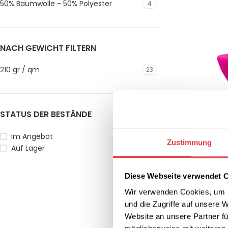
50% Baumwolle - 50% Polyester
4
NACH GEWICHT FILTERN
210 gr / qm
23
STATUS DER BESTÄNDE
Im Angebot
Zustimmung
Auf Lager
Diese Webseite verwendet 
Wir verwenden Cookies, um I
Stehtischdecke
Größen)
und die Zugriffe auf unsere 
26,12
€
–
29,6
Website an unsere Partner fü