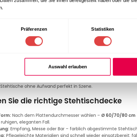
 WÄHLEN
 Daten zusammen, die Sie ihnen bereitgestellt haben oder die s
n.
1
2
→
Präferenzen
Statistiken
hdecken – professionelle Stretch-T
en für Profis – bügelleicht, strapazierfähig & auf Wunsch sc
enauen
Stehtischdecken
, auch
Stehtischtuch
,
Cocktailtisch-Dec
legantes Ambiente. Das hochelastische 4-Wege-Stretch-Gewebe (
Auswahl erlauben
 eckige Platten, schützt vor Kratzern & Flecken und erfüllt optio
essebauer. Wählen Sie aus klassischem Weiß, tiefem Schwarz,
e Stehtische ohne Aufwand perfekt in Szene.
n Sie die richtige Stehtischdecke
form:
Nach dem Plattendurchmesser wählen –
Ø 60/70/80 cm
 ruhigen, eleganten Fall.
ung:
Empfang, Messe oder Bar – farblich abgestimmte Stehtisch
ag:
Pflegeleichte Materialien sind schnell wieder einsatzbereit; 