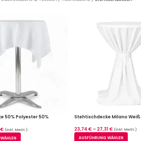
ke 50% Polyester 50%
Stehtischdecke Milano Weiß
iß (2 Größen)
23,74
€
–
27,31
€
€
(inkl. MwSt.)
(inkl. MwSt.)
AUSFÜHRUNG WÄHLEN
 WÄHLEN