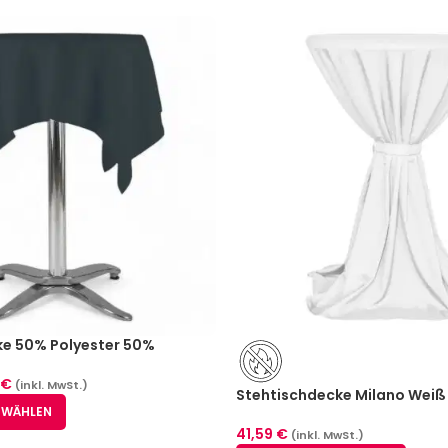
ke 50% Polyester 50%
hrazit (2 Größen)
€
(inkl. MwSt.)
Stehtischdecke Milano Weiß 
 WÄHLEN
– schwer entflammbar
41,59
€
(inkl. MwSt.)