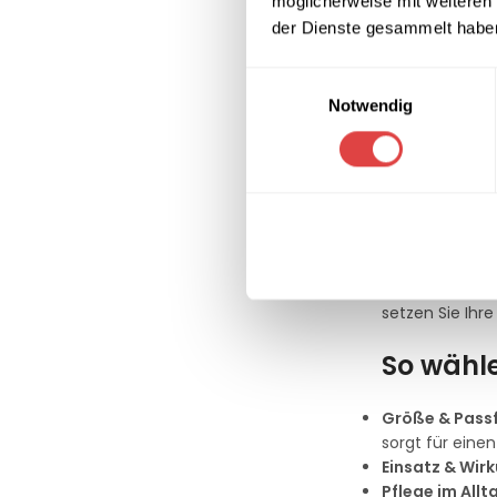
AUSFÜHRUNG
möglicherweise mit weiteren
der Dienste gesammelt habe
Einwilligungsauswahl
Notwendig
Stehtisc
Stehtischdeck
Unsere passg
Sekunden ein e
über runde und
Caterer und M
setzen Sie Ihr
So wähle
Größe & Pass
sorgt für einen
Einsatz & Wirk
Pflege im Allt