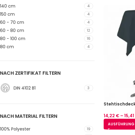
140 cm
4
150 cm
4
60 - 70 cm
4
60 - 80 cm
12
80 - 100 cm
16
80 cm
4
NACH ZERTIFIKAT FILTERN
DIN 4102 B1
3
Stehtischdec
Baumwolle Ant
NACH MATERIAL FILTERN
14,22
€
–
15,41
AUSFÜHRUNG
100% Polyester
19