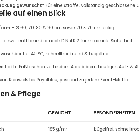
eckung gewünscht?
Für eine straffe, vollständig geschlossene 
eile auf einen Blick
sform
– Ø 60, 70, 80 & 90 cm sowie 70 × 70 cm eckig
 schwer entflammbar nach DIN 4102 für maximale Sicherheit
waschbar bei 40 °C, schnelltrocknend & bügelfrei
rstärkte Fußtaschen verhindern Abrieb beim häufigen Auf- & 
von Reinweiß bis Royalblau, passend zu jedem Event-Motto
ien & Pflege
GEWICHT
BESONDERHEITEN
ch
185 g/m²
bügelfrei, schnelltr