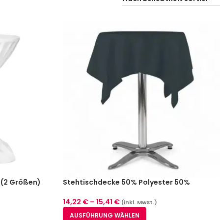
 (2 Größen)
Stehtischdecke 50% Polyester 50%
Baumwolle Schwarz (2 Größen)
14,22
€
–
15,41
€
(inkl. MwSt.)
AUSFÜHRUNG WÄHLEN