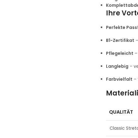
Komplettabd
Ihre Vort
Perfekte Pas
B1-Zertifikat
–
Pflegeleicht
– 
Langlebig
– ve
Farbvielfalt
– 
Material
QUALITÄT
Classic Stret