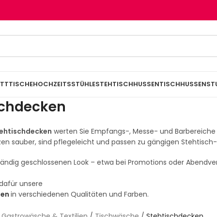
TTTISCHE
HOCHZEITSSTÜHLE
STEHTISCHHUSSEN
TISCHHUSSEN
ST
schdecken
ehtischdecken
werten Sie Empfangs-, Messe- und Barbereiche sc
zen sauber, sind pflegeleicht und passen zu gängigen Stehtisc
ständig geschlossenen Look – etwa bei Promotions oder Abendv
dafür unsere
sen
in verschiedenen Qualitäten und Farben.
/
Gastrowäsche & Textilien
/
Tischwäsche
/
Stehtischdecken