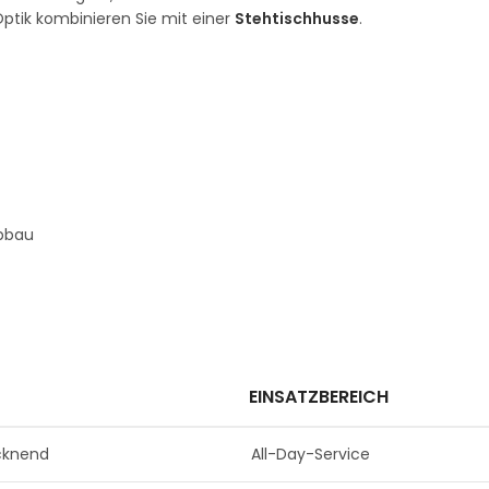
Optik kombinieren Sie mit einer
Stehtischhusse
.
Abbau
EINSATZBEREICH
ocknend
All-Day-Service