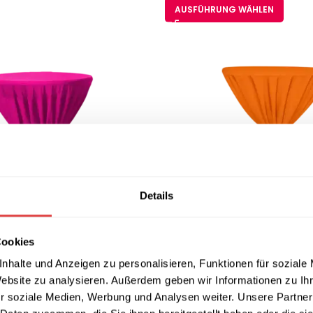
AUSFÜHRUNG WÄHLEN
Details
Cookies
nhalte und Anzeigen zu personalisieren, Funktionen für soziale
 Excellent Jakarta Pink (2
Stehtischdecke Milano Oran
Website zu analysieren. Außerdem geben wir Informationen zu I
23,74
€
9
€
(inkl. MwSt.)
(inkl. MwSt.)
r soziale Medien, Werbung und Analysen weiter. Unsere Partner
AUSFÜHRUNG WÄHLEN