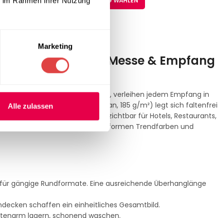
AUSFÜHRUNG WÄHLEN
ie im Rahmen Ihrer Nutzung
Marketing
ischwäsche für Bar, Messe & Empfang
hwer entflammbar (B1).
ke
oder
Bistrotisch-Tuch
genannt, verleihen jedem Empfang in
90 % Polyester / 10 % Elasthan, 185 g/m²) legt sich faltenfrei
Alle zulassen
nal die strenge
B1-Norm
– unverzichtbar für Hotels, Restaurants,
 modernem Anthrazit oder CI-konformen Trendfarben und
für gängige Rundformate. Eine ausreichende Überhanglänge
decken schaffen ein einheitliches Gesamtbild.
faltenarm lagern, schonend waschen.