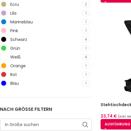
Ecru
2
Lila
1
Marineblau
1
Pink
1
Schwarz
4
Grün
1
Weiß
4
Orange
1
Rot
1
Blau
1
Stehtischdeck
NACH GRÖSSE FILTERN
23,74
€
(inkl. M
AUSFÜHRUNG