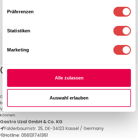
Präferenzen
Statistiken
Marketing
Alle zulassen
Gastro Uzal – Ihr Spezialist für Gastronomiemöbel und -textilien. Wir
Auswahl erlauben
bieten maßgeschneiderte Lösungen für Restaurants, Hotels und
Veranstaltungen. Qualität und Service, auf die Sie sich verlassen
können.
Gastro Uzal GmbH & Co. KG
Falderbaumstr. 25, DE-34123 Kassel / Germany
Hotline: 056131741361