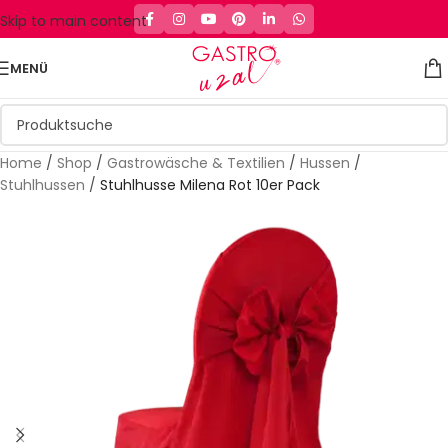
Skip to main content
MENÜ
Home
/
Shop
/
Gastrowäsche & Textilien
/
Hussen
/
Stuhlhussen
/
Stuhlhusse Milena Rot 10er Pack