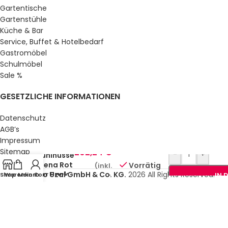
Gartentische
Gartenstühle
Küche & Bar
Service, Buffet & Hotelbedarf
Gastromöbel
Schulmöbel
Sale %
GESETZLICHE INFORMATIONEN
Datenschutz
AGB’s
Impressum
202,24
€
Sitemap
-
+
Stuhlhusse
Über uns
Milena Rot
Vorrätig
(inkl.
10er Pack
© Gastro Uzal GmbH & Co. KG.
2026 All Rights Reserved.
Shop
Warenkorb
Mein Konto
IN 
MwSt.)