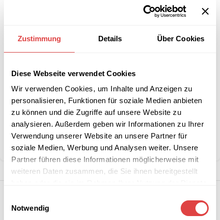
IN DEN WARENKORB
Zustimmung
Details
Über Cookies
Interessiert an
B2B-Angebot
größeren
anfordern
Stückzahlen?
Diese Webseite verwendet Cookies
Wir verwenden Cookies, um Inhalte und Anzeigen zu
personalisieren, Funktionen für soziale Medien anbieten
Artikelnummer:
022014
zu können und die Zugriffe auf unsere Website zu
Kategorie:
Stuhlhussen
analysieren. Außerdem geben wir Informationen zu Ihrer
Marke:
Gastro Uzal
Verwendung unserer Website an unsere Partner für
Teilen:
soziale Medien, Werbung und Analysen weiter. Unsere
Partner führen diese Informationen möglicherweise mit
weiteren Daten zusammen, die Sie ihnen bereitgestellt
haben oder die sie im Rahmen Ihrer Nutzung der Dienste
gesammelt haben.
Einwilligungsauswahl
Notwendig