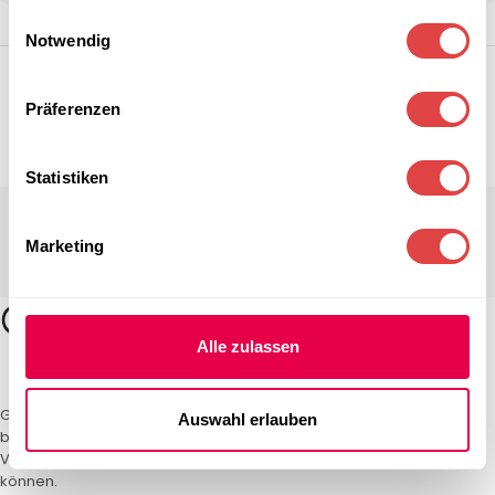
gesammelt haben.
Einwilligungsauswahl
Notwendig
Präferenzen
Statistiken
Marketing
Alle zulassen
Gastro Uzal – Ihr Spezialist für Gastronomiemöbel und -textilien. Wir
Auswahl erlauben
bieten maßgeschneiderte Lösungen für Restaurants, Hotels und
Veranstaltungen. Qualität und Service, auf die Sie sich verlassen
können.