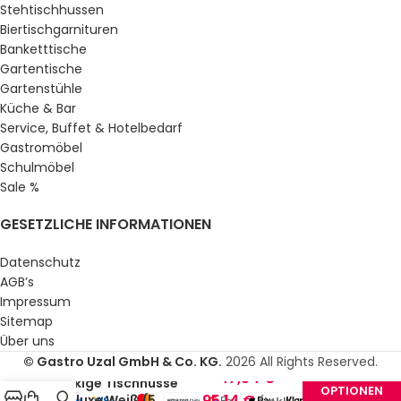
Stehtischhussen
Biertischgarnituren
Banketttische
Gartentische
Gartenstühle
Küche & Bar
Service, Buffet & Hotelbedarf
Gastromöbel
Schulmöbel
Sale %
GESETZLICHE INFORMATIONEN
Datenschutz
AGB’s
Impressum
Sitemap
Über uns
© Gastro Uzal GmbH & Co. KG.
2026 All Rights Reserved.
47,54
€
–
eckige Tischhusse
OPTIONEN
95,14
€
Deluxe Weiß (5