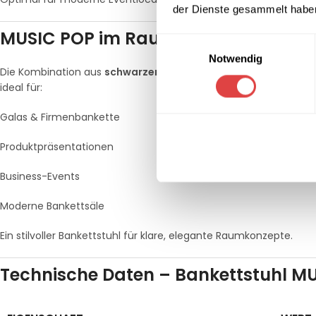
der Dienste gesammelt habe
MUSIC POP im Raumkonzept
Einwilligungsauswahl
Notwendig
Die Kombination aus
schwarzem Gestell
und
schwarzer Polst
ideal für:
Galas & Firmenbankette
Produktpräsentationen
Business-Events
Moderne Bankettsäle
Ein stilvoller Bankettstuhl für klare, elegante Raumkonzepte.
Technische Daten – Bankettstuhl M