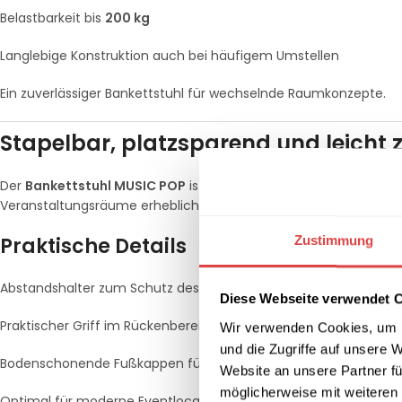
Belastbarkeit bis
200 kg
Langlebige Konstruktion auch bei häufigem Umstellen
Ein zuverlässiger Bankettstuhl für wechselnde Raumkonzepte.
Stapelbar, platzsparend und leicht
Der
Bankettstuhl MUSIC POP
ist bis zu
18-fach stapelbar
und e
Veranstaltungsräume erheblich.
Zustimmung
Praktische Details
Abstandshalter zum Schutz des Gestells
Diese Webseite verwendet 
Praktischer Griff im Rückenbereich
Wir verwenden Cookies, um I
und die Zugriffe auf unsere 
Bodenschonende Fußkappen für empfindliche Böden
Website an unsere Partner fü
möglicherweise mit weiteren
Optimal für moderne Eventlocations mit hohem Durchlauf.