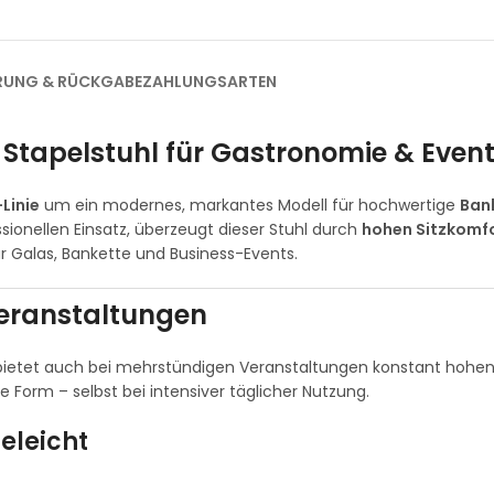
ERUNG & RÜCKGABE
ZAHLUNGSARTEN
 Stapelstuhl für Gastronomie & Even
Linie
um ein modernes, markantes Modell für hochwertige
Ban
ssionellen Einsatz, überzeugt dieser Stuhl durch
hohen Sitzkomf
r Galas, Bankette und Business-Events.
Veranstaltungen
ietet auch bei mehrstündigen Veranstaltungen konstant hohen
 Form – selbst bei intensiver täglicher Nutzung.
eleicht