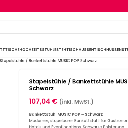
TTTISCHE
HOCHZEITSSTÜHLE
STEHTISCHHUSSEN
TISCHHUSSEN
ST
Stapelstühle / Bankettstühle MUSIC POP Schwarz
Stapelstühle / Bankettstühle MUS
Schwarz
107,04
€
(inkl. MwSt.)
Bankettstuhl MUSIC POP – Schwarz
Moderner, stapelbarer Bankettstuhl für Gastrono
Hotels und Eventlocations. Schwarze Polsterung,