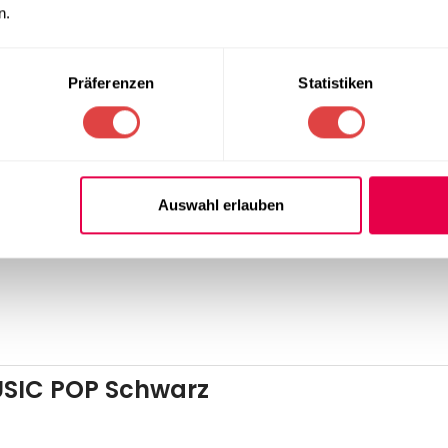
n.
Präferenzen
Statistiken
erung
sorgt für einen
zeitlosen, professionellen Look
. Der Stuh
Auswahl erlauben
USIC POP Schwarz