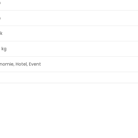
m
m
ck
0 kg
nomie, Hotel, Event