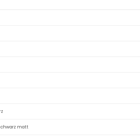
rz
 schwarz matt