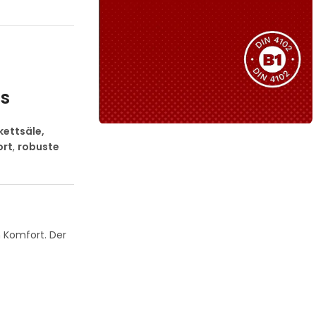
Sie haben nicht das passende
Produkt gefunden?
Wir helfen Ihnen gerne weiter!
ts
kettsäle,
ort
,
robuste
B1 Zertifiziert
Schwer entflammbar
produkten
Kollektion ansehen
 Komfort. Der