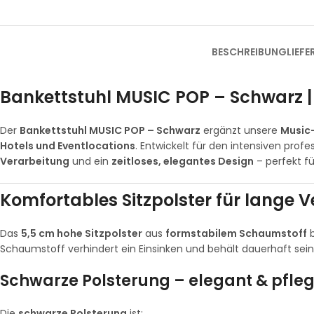
BESCHREIBUNG
LIEF
Bankettstuhl MUSIC POP – Schwarz |
Der
Bankettstuhl MUSIC POP – Schwarz
ergänzt unsere
Music-
Hotels und Eventlocations
. Entwickelt für den intensiven profe
Verarbeitung
und ein
zeitloses, elegantes Design
– perfekt fü
Komfortables Sitzpolster für lange 
Das
5,5 cm hohe Sitzpolster
aus
formstabilem Schaumstoff
b
Schaumstoff verhindert ein Einsinken und behält dauerhaft seine
Schwarze Polsterung – elegant & pfleg
Die
schwarze Polsterung
ist: