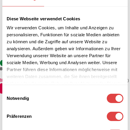
Diese Webseite verwendet Cookies
Wir verwenden Cookies, um Inhalte und Anzeigen zu
personalisieren, Funktionen für soziale Medien anbieten
zu können und die Zugriffe auf unsere Website zu
analysieren. Außerdem geben wir Informationen zu Ihrer
Verwendung unserer Website an unsere Partner für
soziale Medien, Werbung und Analysen weiter. Unsere
-19%
-24%
Banketttisch EC-HK (2
Banketttisch HK–800 (2
Partner führen diese Informationen möglicherweise mit
Größen)
Größen)
weiteren Daten zusammen, die Sie ihnen bereitgestellt
182,01
€
–
202,24
€
214,14
€
–
226,04
€
(inkl. MwSt.)
(inkl. MwSt.)
haben oder die sie im Rahmen Ihrer Nutzung der Dienste
AUSFÜHRUNG WÄHLEN
AUSFÜHRUNG WÄHLEN
gesammelt haben.
Einwilligungsauswahl
Notwendig
Präferenzen