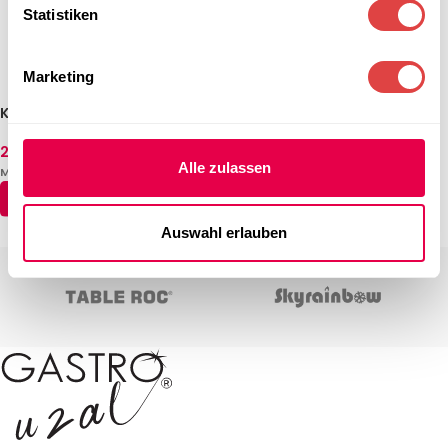
Statistiken
Marketing
Klapptisch Holz Rund
273,64
€
–
345,04
€
(inkl.
Alle zulassen
MwSt.)
AUSFÜHRUNG WÄHLEN
Auswahl erlauben