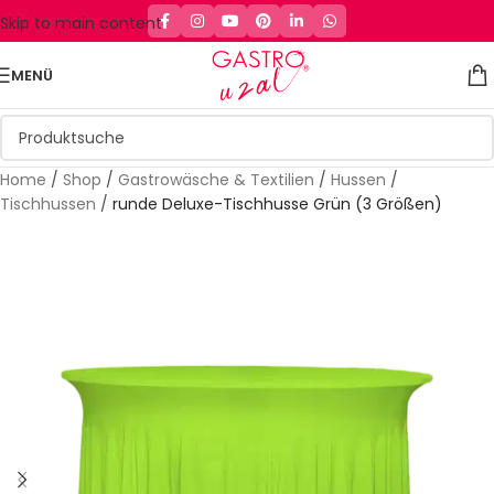
Skip to main content
MENÜ
Home
/
Shop
/
Gastrowäsche & Textilien
/
Hussen
/
Tischhussen
/
runde Deluxe-Tischhusse Grün (3 Größen)