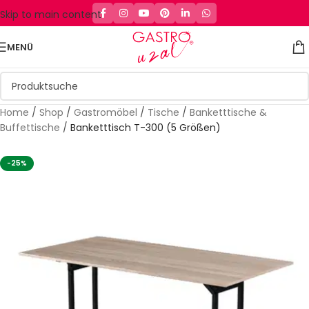
Skip to main content
MENÜ
Home
/
Shop
/
Gastromöbel
/
Tische
/
Banketttische &
Buffettische
/
Banketttisch T-300 (5 Größen)
-25%