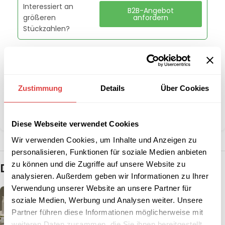
Interessiert an
B2B-Angebot
größeren
anfordern
Stückzahlen?
Artikelnummer:
T-300-SL
Kategorie:
Banketttische & Buffettische
Schlagwort:
Rabatt
Zustimmung
Details
Über Cookies
Marke:
Gastro Uzal
Teilen:
Diese Webseite verwendet Cookies
Wir verwenden Cookies, um Inhalte und Anzeigen zu
personalisieren, Funktionen für soziale Medien anbieten
zu können und die Zugriffe auf unsere Website zu
Das könnte dir auch gefallen …
analysieren. Außerdem geben wir Informationen zu Ihrer
Verwendung unserer Website an unsere Partner für
soziale Medien, Werbung und Analysen weiter. Unsere
Partner führen diese Informationen möglicherweise mit
weiteren Daten zusammen, die Sie ihnen bereitgestellt