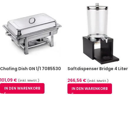
Chafing Dish GN 1/1 7085530
Saftdispenser Bridge 4 Liter
Schwarz
101,09
€
266,56
€
(inkl. MwSt.)
(inkl. MwSt.)
IN DEN WARENKORB
IN DEN WARENKORB