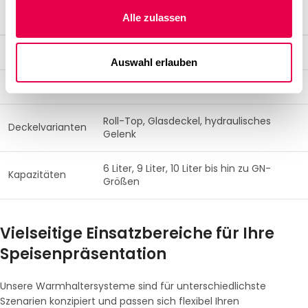
EIGENSCHAFT
SPEZIFIKATION / DETAIL
Alle zulassen
Material
Hochwertiger Edelstahl (rostfrei)
Auswahl erlauben
Heizarten
Induktion, Brennpaste oder elektrisch
Roll-Top, Glasdeckel, hydraulisches
Deckelvarianten
Gelenk
6 Liter, 9 Liter, 10 Liter bis hin zu GN-
Kapazitäten
Größen
Vielseitige Einsatzbereiche für Ihre
Speisenpräsentation
Unsere Warmhaltersysteme sind für unterschiedlichste
Szenarien konzipiert und passen sich flexibel Ihren