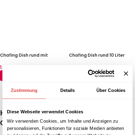
Chafing Dish rund mit
Chafing Dish rund 10 Liter
Glasdeckel 10 Liter
928,20
€
1.059,10
€
(inkl. MwSt.)
(inkl. MwSt.)
IN DEN WARENKORB
IN DEN WARENKORB
Zustimmung
Details
Über Cookies
1
2
3
4
…
6
7
8
→
Hochwertige Chafing Dishes für
Diese Webseite verwendet Cookies
Gastronomie und Catering
Wir verwenden Cookies, um Inhalte und Anzeigen zu
personalisieren, Funktionen für soziale Medien anbieten