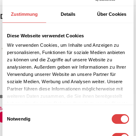
Zustimmung
Details
Über Cookies
Das könnte dir auch gefallen …
Diese Webseite verwendet Cookies
Wir verwenden Cookies, um Inhalte und Anzeigen zu
personalisieren, Funktionen für soziale Medien anbieten
zu können und die Zugriffe auf unsere Website zu
analysieren. Außerdem geben wir Informationen zu Ihrer
Verwendung unserer Website an unsere Partner für
soziale Medien, Werbung und Analysen weiter. Unsere
Partner führen diese Informationen möglicherweise mit
weiteren Daten zusammen, die Sie ihnen bereitgestellt
Banketttisch DORIS-T
-13%
Sonoma Eiche (2 Größen)
Banketttisch DORIS-H
haben oder die sie im Rahmen Ihrer Nutzung der Dienste
142,74
€
–
148,69
€
Sonoma Eiche (3 Größen)
(inkl. MwSt.)
gesammelt haben.
Einwilligungsauswahl
154,64
€
178,44
€
(inkl. MwSt.)
AUSFÜHRUNG WÄHLEN
Notwendig
AUSFÜHRUNG WÄHLEN