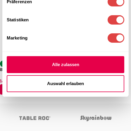
Präferenzen
Statistiken
Marketing
-38%
Alle zulassen
Banketttisch EC-HS (3
Größen)
148,69
€
–
160,59
€
(inkl. MwSt.)
Auswahl erlauben
AUSFÜHRUNG WÄHLEN