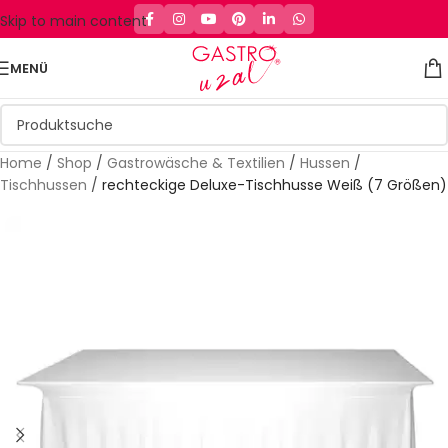
Skip to main content
MENÜ
Home
/
Shop
/
Gastrowäsche & Textilien
/
Hussen
/
Tischhussen
/
rechteckige Deluxe-Tischhusse Weiß (7 Größen)