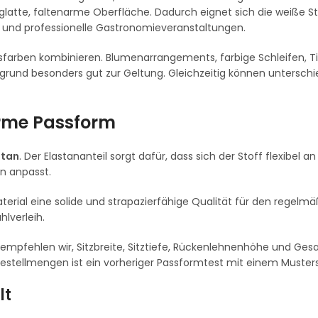
 glatte, faltenarme Oberfläche. Dadurch eignet sich die weiße S
 und professionelle Gastronomieveranstaltungen.
ionsfarben kombinieren. Blumenarrangements, farbige Schleifen,
rund besonders gut zur Geltung. Gleichzeitig können unterschi
narme Passform
stan
. Der Elastananteil sorgt dafür, dass sich der Stoff flexibel a
n anpasst.
terial eine solide und strapazierfähige Qualität für den regelmä
hlverleih.
mpfehlen wir, Sitzbreite, Sitztiefe, Rückenlehnenhöhe und Ge
estellmengen ist ein vorheriger Passformtest mit einem Musterst
lt