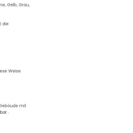
me, Gelb, Grau,
t die
diese Weise
e Gebäude mit
mbar
.