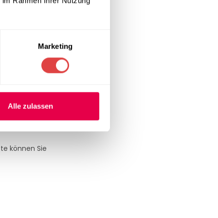
ie im Rahmen Ihrer Nutzung
Marketing
Events
.
Alle zulassen
t Sitzfläche,
pte können Sie