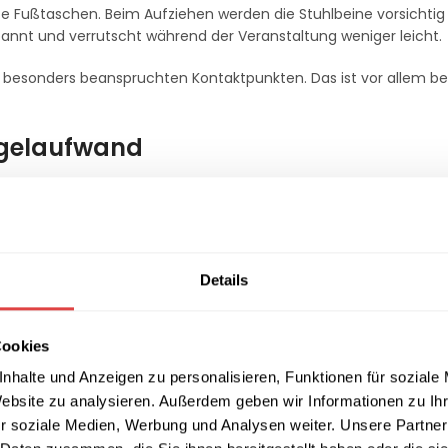
te Fußtaschen. Beim Aufziehen werden die Stuhlbeine vorsichtig 
annt und verrutscht während der Veranstaltung weniger leicht.
en besonders beanspruchten Kontaktpunkten. Das ist vor allem b
ügelaufwand
kett bei bis zu
40 °C in der Waschmaschine
gereinigt werden. 
ch die Spannung am Stuhl.
Veranstaltungen mit vielen Sitzplätzen sparen Cateringunterneh
agerung.
Details
stronomie und Veranstaltungen
Cookies
he und private Einsatzbereiche:
nhalte und Anzeigen zu personalisieren, Funktionen für soziale
Website zu analysieren. Außerdem geben wir Informationen zu I
r soziale Medien, Werbung und Analysen weiter. Unsere Partner