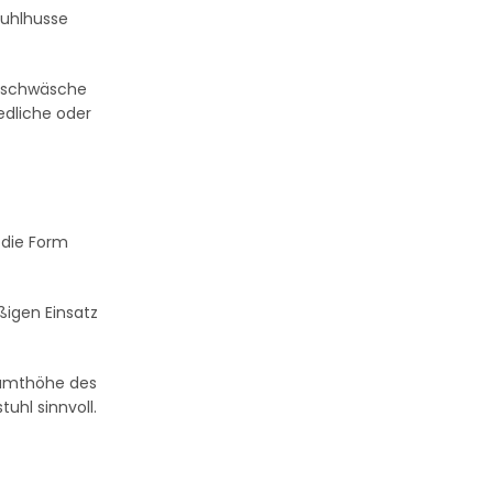
tuhlhusse
 Tischwäsche
edliche oder
n die Form
ßigen Einsatz
samthöhe des
uhl sinnvoll.