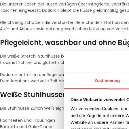
Die unteren Ecken der Husse verfügen über integrierte, verstärk
Taschen eingesetzt. Dadurch bleibt die Husse gleichmäßig gesp
Gleichzeitig schützen die verstärkten Bereiche den Stoff an d
Auf- und Abbau sowie bei der gewerblichen Nutzung von Vorteil.
Pflegeleicht, waschbar und ohne B
Die weiße Stretch-Stuhlhusse kann entsprechend dem Pflegeeti
trocknet schnell und glättet sich beim erneuten Aufziehen dur
Dadurch entfällt in der Regel aufwendiges Bügeln. Gerade bei 
Eventlocations wertvolle Zeit bei Vorbereitung, Reinigung und L
Zustimmung
Weiße Stuhlhussen für Hochzeit, Ga
Diese Webseite verwendet 
Die Stuhlhusse Zürich Weiß eignet sich für zahlreiche gewerblic
Wir verwenden Cookies, um I
und die Zugriffe auf unsere 
Hochzeiten und Trauungen
Website an unsere Partner fü
Bankette und Gala-Dinner