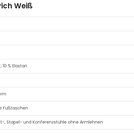
rich Weiß
, 10 % Elastan
arm
kte Fußtaschen
tt-, Stapel- und Konferenzstühle ohne Armlehnen