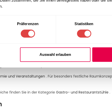
 Daten zusammen, die Sie ihnen bereitgestellt haben oder die s
n.
Präferenzen
Statistiken
inden Sie in unserer Kategorie
Stuhlhussen für Hochzeiten und 
erenzstühle
Auswahl erlauben
ankett-, Stapel- und Konferenzstühle ohne Armlehnen. Es verdeck
, geschlossene Gesamtoptik.
nomie und Veranstaltungen
. Für besonders festliche Raumkonze
iche finden Sie in der Kategorie
Gastro- und Restaurantstühle
.
h