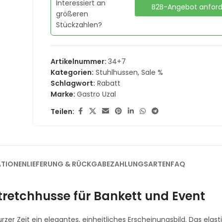
Interessiert an
B2B-Angebot anfor
größeren
Stückzahlen?
Artikelnummer:
34+7
Kategorien:
Stuhlhussen
,
Sale %
Schlagwort:
Rabatt
Marke:
Gastro Uzal
Teilen:
ATIONEN
LIEFERUNG & RÜCKGABE
ZAHLUNGSARTEN
FAQ
tretchhusse für Bankett und Event
rzer Zeit ein elegantes, einheitliches Erscheinungsbild. Das elast