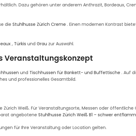
erhältlich. Dazu gehören unter anderem Anthrazit, Bordeaux, Cre
se die
Stuhlhusse Zürich Creme
. Einen modernen Kontrast biete
deaux
,
Türkis
und
Grau
zur Auswahl.
es Veranstaltungskonzept
schhussen
und
Tischhussen für Bankett- und Buffettische
. Auf 
hes und professionelles Gesamtbild.
se Zürich Weiß. Für Veranstaltungsorte, Messen oder öffentlich
eparat angebotene
Stuhlhusse Zürich Weiß B1 – schwer entflam
ngen für Ihre Veranstaltung oder Location gelten.