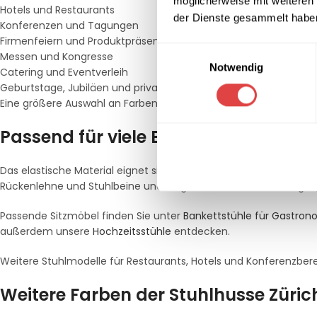
möglicherweise mit weiteren
Hotels und Restaurants
der Dienste gesammelt habe
Konferenzen und Tagungen
Firmenfeiern und Produktpräsentationen
Einwilligungsauswahl
Messen und Kongresse
Notwendig
Catering und Eventverleih
Geburtstage, Jubiläen und private Feiern
Eine größere Auswahl an Farben, Materialien und Ausführungen f
Passend für viele Bankett- und Konf
Das elastische Material eignet sich insbesondere für gängige B
Rückenlehne und Stuhlbeine und sorgt dadurch für eine ruhige
Passende Sitzmöbel finden Sie unter
Bankettstühle für Gastro
außerdem unsere
Hochzeitsstühle
entdecken.
Weitere Stuhlmodelle für Restaurants, Hotels und Konferenzbere
Weitere Farben der Stuhlhusse Züric