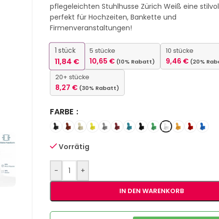
pflegeleichten Stuhlhusse Zürich Weiß eine stilvo
perfekt für Hochzeiten, Bankette und
Firmenveranstaltungen!
1
stück
5 stücke
10 stücke
11,84
€
10,65
€
9,46
€
(10% Rabatt)
(20% Rab
20+ stücke
8,27
€
(30% Rabatt)
FARBE
Vorrätig
-
+
IN DEN WARENKORB