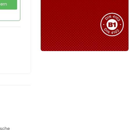
dern
Sie haben nicht das passende
Produkt gefunden?
Wir helfen Ihnen gerne weiter!
B1 Zertifiziert
Schwer entflammbar
produkten
Kollektion ansehen
ische