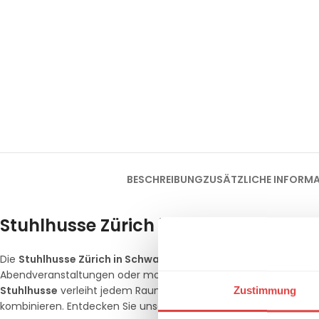
BESCHREIBUNG
ZUSÄTZLICHE INFORM
Stuhlhusse Zürich in Schwarz – Zeitl
Die
Stuhlhusse Zürich in Schwarz
ist der Inbegriff von Eleganz u
Abendveranstaltungen oder moderne Gastronomiekonzepte, bei 
Stuhlhusse
verleiht jedem Raum eine besondere Tiefe und lässt
Zustimmung
kombinieren. Entdecken Sie unser gesamtes Sortiment in der K