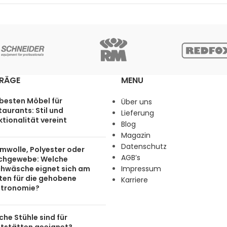
TRÄGE
MENU
 besten Möbel für
Über uns
aurants: Stil und
Lieferung
tionalität vereint
Blog
Magazin
Datenschutz
mwolle, Polyester oder
AGB’s
chgewebe: Welche
chwäsche eignet sich am
Impressum
ten für die gehobene
Karriere
tronomie?
he Stühle sind für