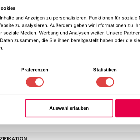
cro-Polyester und Elastan
Cookies
nhalte und Anzeigen zu personalisieren, Funktionen für soziale
e exzellente Stoffqualität mit einem Flächengewicht von
190g/
Website zu analysieren. Außerdem geben wir Informationen zu I
ik und extreme Langlebigkeit im gewerblichen Einsatz. Durch den
r soziale Medien, Werbung und Analysen weiter. Unsere Partner
t sich die
Stuhlhusse Schwarz
absolut faltenfrei an die Form Ih
 Daten zusammen, die Sie ihnen bereitgestellt haben oder die s
 die den Stoff effektiv vor mechanischer Abnutzung an den St
n.
tühle
.
hsvollen Event-Alltag
Präferenzen
Statistiken
und einfache Handhabung unerlässlich. Dank der hohen Elastizität
dem Aufziehen absolut bügelfrei. Das Material ist besonders pfle
seine tiefe schwarze Farbbrillanz. Wenn Sie eine exklusive At
ses Modell auch eine erstklassige Wahl für
Hochzeitsstühle
. Z
perfekt aufwerten.
Auswahl erlauben
ZIFIKATION