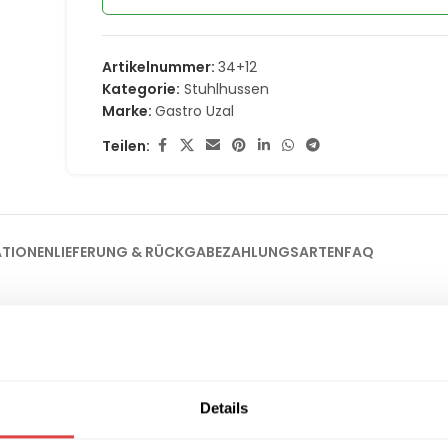
Artikelnummer:
34+12
Kategorie:
Stuhlhussen
Marke:
Gastro Uzal
Teilen:
ATIONEN
LIEFERUNG & RÜCKGABE
ZAHLUNGSARTEN
FAQ
ose Eleganz für Ihre Bestuhlung
nd Professionalität. Sie ist die ideale Wahl für festliche Gala-Ab
denen eine souveräne und edle Optik im Vordergrund steht. D
 sich perfekt mit kontrastreichen Dekorationen oder edlen Meta
Details
ategorie
Stuhlhussen
.