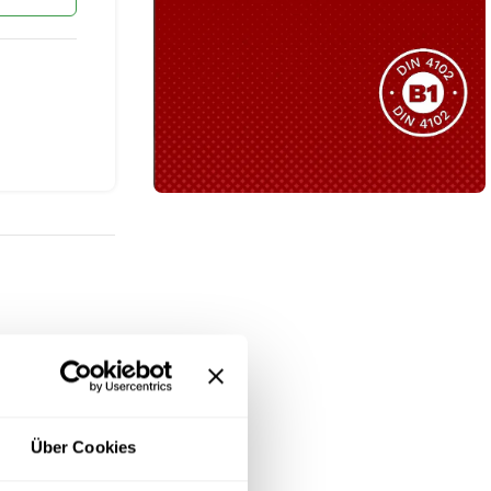
Sie haben nicht das passende
Produkt gefunden?
Wir helfen Ihnen gerne weiter!
B1 Zertifiziert
Schwer entflammbar
produkten
Kollektion ansehen
ende, exklusive
ie schwarze
llic-Akzenten
Über Cookies