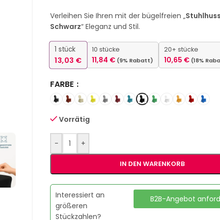
Verleihen Sie Ihren mit der bügelfreien „
Stuhlhus
Schwarz
“ Eleganz und Stil.
1
stück
10 stücke
20+ stücke
13,03
€
11,84
€
10,65
€
(9% Rabatt)
(18% Raba
FARBE
Vorrätig
-
+
IN DEN WARENKORB
Interessiert an
B2B-Angebot anfor
größeren
Stückzahlen?