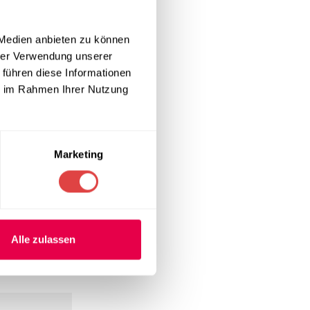
 Medien anbieten zu können
qm
. Dieser
hrer Verwendung unserer
 hochwertigen
 führen diese Informationen
rer Stühle an.
ie im Rahmen Ihrer Nutzung
uhlbeinen
Marketing
 lässt sich die
geleicht,
mosphäre für
udem lassen
Alle zulassen