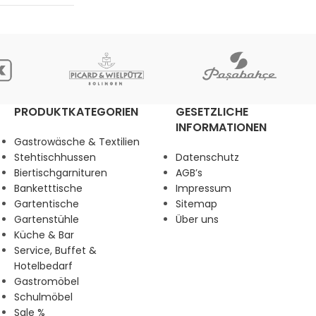
PRODUKTKATEGORIEN
GESETZLICHE
INFORMATIONEN
Gastrowäsche & Textilien
Stehtischhussen
Datenschutz
Biertischgarnituren
AGB’s
Banketttische
Impressum
Gartentische
Sitemap
Gartenstühle
Über uns
Küche & Bar
Service, Buffet &
Hotelbedarf
Gastromöbel
Schulmöbel
Sale %