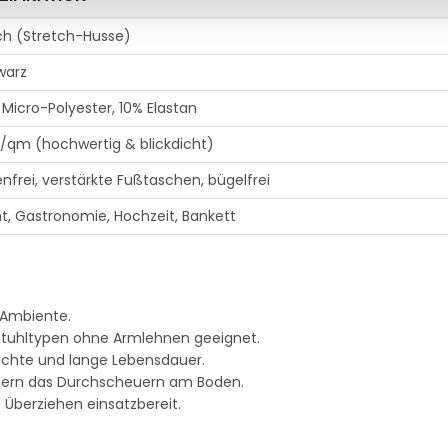
ch (Stretch-Husse)
warz
Micro-Polyester, 10% Elastan
/qm (hochwertig & blickdicht)
enfrei, verstärkte Fußtaschen, bügelfrei
t, Gastronomie, Hochzeit, Bankett
 Ambiente.
 Stuhltypen ohne Armlehnen geeignet.
ichte und lange Lebensdauer.
dern das Durchscheuern am Boden.
Überziehen einsatzbereit.