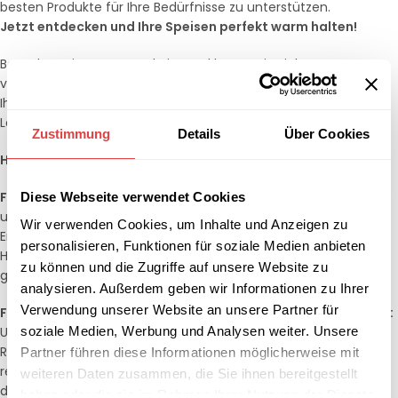
besten Produkte für Ihre Bedürfnisse zu unterstützen.
Jetzt entdecken und Ihre Speisen perfekt warm halten!
Besuchen Sie unsere Website und lassen Sie sich von unserer
vielfältigen Auswahl an Heizstrahlern inspirieren. Verleihen Sie
Ihrem Gastronomiebetrieb eine zuverlässige und effiziente
Lösung zur Speisenwärmung.
Zustimmung
Details
Über Cookies
Häufig gestellte Fragen (FAQ)
Frage:
Sind die Heizstrahler energieeffizient?
Antwort:
Ja, viele
Diese Webseite verwendet Cookies
unserer Heizstrahler sind energieeffizient und helfen Ihnen,
Wir verwenden Cookies, um Inhalte und Anzeigen zu
Energiekosten zu sparen. Sie sind mit modernen
personalisieren, Funktionen für soziale Medien anbieten
Heiztechnologien ausgestattet, die eine optimale Leistung bei
zu können und die Zugriffe auf unsere Website zu
geringem Energieverbrauch gewährleisten.
analysieren. Außerdem geben wir Informationen zu Ihrer
Verwendung unserer Website an unsere Partner für
Frage:
Wie pflege ich meine Heizstrahler am besten?
Antwort:
soziale Medien, Werbung und Analysen weiter. Unsere
Unsere Heizstrahler sind pflegeleicht. Eine regelmäßige
Reinigung mit mildem Seifenwasser und einem weichen Tuch
Partner führen diese Informationen möglicherweise mit
reicht aus, um sie in gutem Zustand zu halten. Achten Sie
weiteren Daten zusammen, die Sie ihnen bereitgestellt
darauf, keine aggressiven Reinigungsmittel zu verwenden, um
haben oder die sie im Rahmen Ihrer Nutzung der Dienste