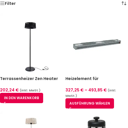
Filter
Terrassenheizer Zen Heater
Heizelement für
1500 W Schwarz
Aufsatzboard (7 Größen)
202,24
€
327,25
€
–
493,85
€
(inkl. MwSt.)
(inkl.
MwSt.)
IN DEN WARENKORB
AUSFÜHRUNG WÄHLEN