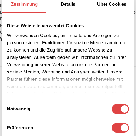
Zustimmung
Details
Über Cookies
Extraktion der Kaffeearomen.
Ergonomisches Design:
Intuitive Bedienelemente verkürzen die
Einarbeitungszeit für Ihr Personal.
Hygienestandards:
Einfache Reinigungsprogramme
Diese Webseite verwendet Cookies
unterstützen die Einhaltung der HACCP-Vorgaben.
Wir verwenden Cookies, um Inhalte und Anzeigen zu
Vergleich technischer Merkmale
personalisieren, Funktionen für soziale Medien anbieten
zu können und die Zugriffe auf unsere Website zu
analysieren. Außerdem geben wir Informationen zu Ihrer
MERKMAL
SPEZIFIKATION / VORTEIL
Verwendung unserer Website an unsere Partner für
soziale Medien, Werbung und Analysen weiter. Unsere
Filterkaffeemaschinen, Siebträger,
Maschinentypen
Partner führen diese Informationen möglicherweise mit
Vollautomaten
weiteren Daten zusammen, die Sie ihnen bereitgestellt
haben oder die sie im Rahmen Ihrer Nutzung der Dienste
Hochwertiger Edelstahl und
Materialien
temperaturbeständige Kunststoffe
gesammelt haben.
Einwilligungsauswahl
Notwendig
Überhitzungsschutz und Tropf-Stopp-
Sicherheit
Funktionen
Präferenzen