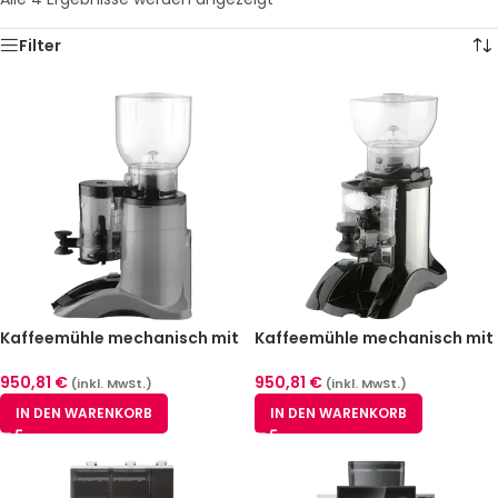
Filter
Kaffeemühle mechanisch mit
Kaffeemühle mechanisch mit
Zähler – 2 kg – REDFOX Marfil
Zähler – 1 kg – REDFOX Brasil
Inox
950,81
€
950,81
€
(inkl. MwSt.)
(inkl. MwSt.)
IN DEN WARENKORB
IN DEN WARENKORB