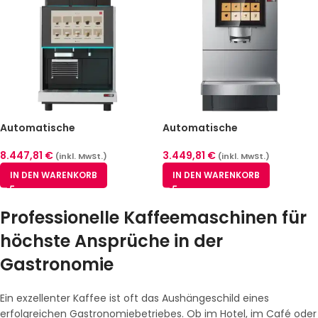
Automatische
Automatische
Kaffeemaschine 90 Tassen/h
Kaffeemaschine 70 Tassen/h
– REDFOX X680C
– REDFOX E60-L
8.447,81
€
3.449,81
€
(inkl. MwSt.)
(inkl. MwSt.)
IN DEN WARENKORB
IN DEN WARENKORB
Professionelle Kaffeemaschinen für
höchste Ansprüche in der
Gastronomie
Ein exzellenter Kaffee ist oft das Aushängeschild eines
erfolgreichen Gastronomiebetriebes. Ob im Hotel, im Café oder