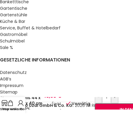
Banketttische
Gartentische
Gartenstühle
Küche & Bar
Service, Buffet & Hotelbedarf
Gastromöbel
Schulmöbel
Sale %
GESETZLICHE INFORMATIONEN
Datenschutz
AGB’s
Impressum
Stuhlhusse
Sitemap
16,60
€
-
+
Weiß 44 x
Über uns
95 x 40 cm
Vorrätig
(inkl.
© Gastro Uzal GmbH & Co. KG.
2026 All Rights Reserved.
100%
Shop
Warenkorb
Mein Konto
IN DE
MwSt.)
Polyester