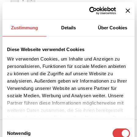
IN DEN WARENKORB
Zustimmung
Details
Über Cookies
Interessiert an
B2B-Angebot
größeren
anfordern
Stückzahlen?
Diese Webseite verwendet Cookies
Wir verwenden Cookies, um Inhalte und Anzeigen zu
personalisieren, Funktionen für soziale Medien anbieten
Artikelnummer:
15051W
zu können und die Zugriffe auf unsere Website zu
Kategorien:
Stuhlhussen
,
Sale %
Schlagwort:
Rabatt
analysieren. Außerdem geben wir Informationen zu Ihrer
Marke:
Gastro Uzal
Verwendung unserer Website an unsere Partner für
soziale Medien, Werbung und Analysen weiter. Unsere
Teilen:
Partner führen diese Informationen möglicherweise mit
weiteren Daten zusammen, die Sie ihnen bereitgestellt
haben oder die sie im Rahmen Ihrer Nutzung der Dienste
gesammelt haben.
Einwilligungsauswahl
Notwendig