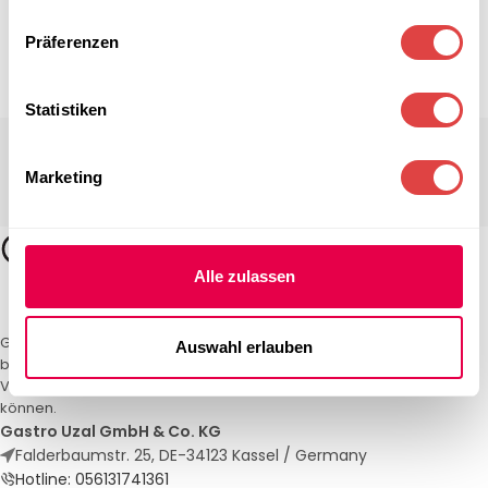
Präferenzen
Statistiken
Marketing
Alle zulassen
Gastro Uzal – Ihr Spezialist für Gastronomiemöbel und -textilien. Wir
Auswahl erlauben
bieten maßgeschneiderte Lösungen für Restaurants, Hotels und
Veranstaltungen. Qualität und Service, auf die Sie sich verlassen
können.
Gastro Uzal GmbH & Co. KG
Falderbaumstr. 25, DE-34123 Kassel / Germany
Hotline: 056131741361