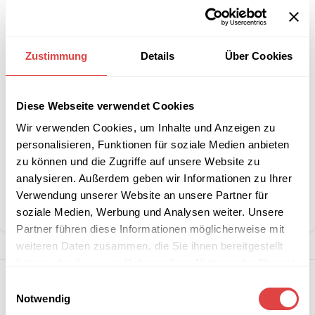
IN DEN WARENKORB
Zustimmung
Details
Über Cookies
Interessiert an
B2B-Angebot
größeren
anfordern
Stückzahlen?
Diese Webseite verwendet Cookies
Wir verwenden Cookies, um Inhalte und Anzeigen zu
personalisieren, Funktionen für soziale Medien anbieten
Artikelnummer:
022015
zu können und die Zugriffe auf unsere Website zu
Kategorie:
Stuhlhussen
analysieren. Außerdem geben wir Informationen zu Ihrer
Marke:
Gastro Uzal
Verwendung unserer Website an unsere Partner für
Teilen:
soziale Medien, Werbung und Analysen weiter. Unsere
Partner führen diese Informationen möglicherweise mit
weiteren Daten zusammen, die Sie ihnen bereitgestellt
haben oder die sie im Rahmen Ihrer Nutzung der Dienste
gesammelt haben.
Einwilligungsauswahl
Notwendig