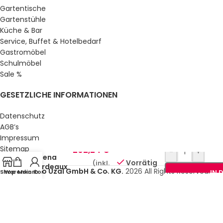
Gartentische
Gartenstühle
Küche & Bar
Service, Buffet & Hotelbedarf
Gastromöbel
Schulmöbel
Sale %
GESETZLICHE INFORMATIONEN
Datenschutz
AGB’s
Impressum
Stuhlhusse
Sitemap
202,24
€
-
+
Milena
Über uns
Vorrätig
(inkl.
Bordeaux
© Gastro Uzal GmbH & Co. KG.
2026 All Rights Reserved.
Shop
Warenkorb
Mein Konto
IN 
MwSt.)
10er Pack