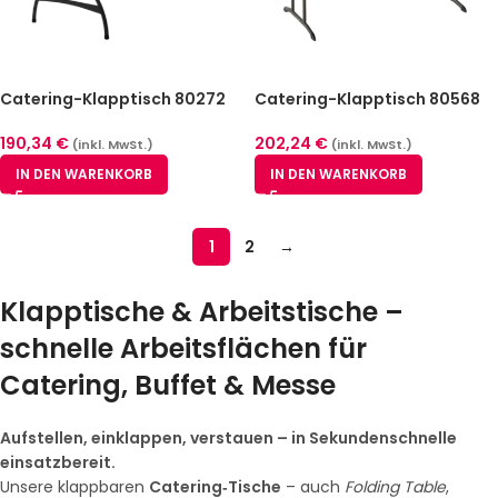
Catering-Klapptisch 80272
Catering-Klapptisch 80568
Magnetic 183 x 76 cm
122 x 76 cm
190,34
€
202,24
€
(inkl. MwSt.)
(inkl. MwSt.)
IN DEN WARENKORB
IN DEN WARENKORB
1
2
→
Klapptische & Arbeitstische –
schnelle Arbeitsflächen für
Catering, Buffet & Messe
Aufstellen, einklappen, verstauen – in Sekundenschnelle
einsatzbereit.
Unsere klappbaren
Catering‑Tische
– auch
Folding Table
,