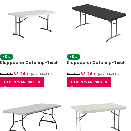
-13%
-13%
Klappbarer Catering-Tisch
Klappbarer Catering-Tisch
80955 – 76 x 183 cm
81168 – 76 x 183 cm
83,24
€
83,24
€
95,14
€
95,14
€
(inkl. MwSt.)
(inkl. MwSt.)
IN DEN WARENKORB
IN DEN WARENKORB