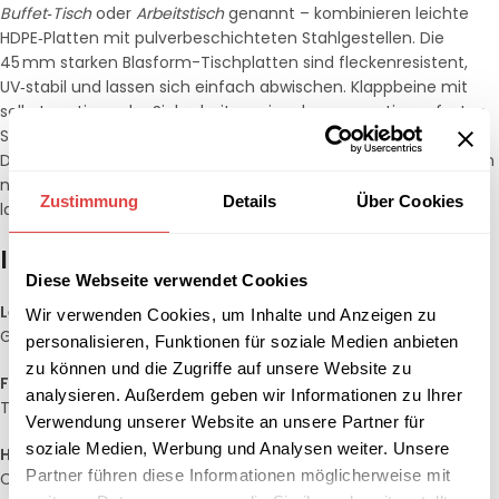
Buffet‑Tisch
oder
Arbeitstisch
genannt – kombinieren leichte
HDPE‑Platten mit pulverbeschichteten Stahlgestellen. Die
45 mm starken Blasform-Tischplatten sind fleckenresistent,
UV‑stabil und lassen sich einfach abwischen. Klappbeine mit
selbstarretierender Sicherheitsverriegelung garantieren festen
Stand bei Tragkräften von bis zu 200 kg (gleichmäßig verteilt).
Dank Tragegriff und Faltmaß von nur 9 cm passen die Tische in
nahezu jedes Catering‑Fahrzeug und lassen sich stapelweise
Zustimmung
Details
Über Cookies
lagern.
Ihre Vorteile auf einen Blick
Diese Webseite verwendet Cookies
Leicht & mobil
– HDPE‑Platte + Stahlgestell, Gewicht je nach
Wir verwenden Cookies, um Inhalte und Anzeigen zu
Größe nur 12–18 kg
personalisieren, Funktionen für soziale Medien anbieten
zu können und die Zugriffe auf unsere Website zu
Flaches Packmaß
– in der Mitte klappbar, 9 cm hoch, inkl.
analysieren. Außerdem geben wir Informationen zu Ihrer
Tragegriff
Verwendung unserer Website an unsere Partner für
soziale Medien, Werbung und Analysen weiter. Unsere
Hohe Tragkraft
– bis 200 kg gleichmäßig verteilt, ideal für
Partner führen diese Informationen möglicherweise mit
Chafing‑Dishes & Küchengeräte