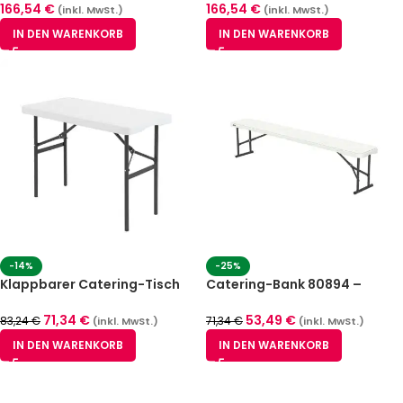
166,54
€
166,54
€
(inkl. MwSt.)
(inkl. MwSt.)
IN DEN WARENKORB
IN DEN WARENKORB
-14%
-25%
Klappbarer Catering-Tisch
Catering-Bank 80894 –
80951 122×60,9cm
klappbar 183 x 29 x 43 cm
71,34
€
53,49
€
83,24
€
71,34
€
(inkl. MwSt.)
(inkl. MwSt.)
IN DEN WARENKORB
IN DEN WARENKORB