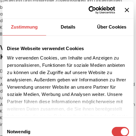
Steuerung und maximale Zuverlässigkeit im Dauerbetrieb
bieten. Bei Gastro Uzal finden Sie eine umfangreiche Auswahl
an Gasherden, Elektroherden und modernen Induktionsherden,
die speziell für die Anforderungen von Restaurants, Hotels und
Zustimmung
Details
Über Cookies
Kantinen entwickelt wurden. Unsere Geräte vereinen robuste
Bauweise mit effizienter Energienutzung.
Vielfalt in der Beheizungsart für jedes
Diese Webseite verwendet Cookies
Küchenkonzept
Wir verwenden Cookies, um Inhalte und Anzeigen zu
personalisieren, Funktionen für soziale Medien anbieten
Die Wahl des richtigen Herdes hängt maßgeblich von der
zu können und die Zugriffe auf unsere Website zu
vorhandenen Infrastruktur und den kulinarischen
analysieren. Außerdem geben wir Informationen zu Ihrer
Anforderungen ab. Während viele Köche die sofortige Hitze und
Verwendung unserer Website an unsere Partner für
die visuelle Kontrolle eines Gasherdes schätzen, bieten Elektro-
soziale Medien, Werbung und Analysen weiter. Unsere
und Induktionsherde eine leichtere Reinigung und ein kühleres
Partner führen diese Informationen möglicherweise mit
Arbeitsklima in der Küche. Unsere Modelle sind in verschiedenen
weiteren Daten zusammen, die Sie ihnen bereitgestellt
Konfigurationen erhältlich – von kompakten 2-Flammen-
haben oder die sie im Rahmen Ihrer Nutzung der Dienste
Kochfeldern bis hin zu großen 6-Flammen-Kombinationen mit
gesammelt haben.
integriertem Backofen.
Einwilligungsauswahl
Notwendig