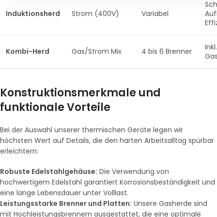
Sch
Induktionsherd
Strom (400V)
Variabel
Auf
Eff
Ink
Kombi-Herd
Gas/Strom Mix
4 bis 6 Brenner
Ga
Konstruktionsmerkmale und
funktionale Vorteile
Bei der Auswahl unserer thermischen Geräte legen wir
höchsten Wert auf Details, die den harten Arbeitsalltag spürbar
erleichtern:
Robuste Edelstahlgehäuse:
Die Verwendung von
hochwertigem Edelstahl garantiert Korrosionsbeständigkeit und
eine lange Lebensdauer unter Volllast.
Leistungsstarke Brenner und Platten:
Unsere Gasherde sind
mit Hochleistungsbrennern ausgestattet, die eine optimale