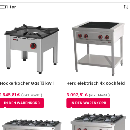
Filter
Hockerkocher Gas 13 kW |
Herd elektrisch 4x Kochfeld
REDFOX – NGETL 55
mit Unterbau 400 V | REDFOX
– SPF 80 E
1.545,81
€
3.092,81
€
(inkl. MwSt.)
(inkl. MwSt.)
IN DEN WARENKORB
IN DEN WARENKORB