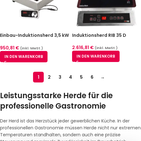
Einbau-Induktionsherd 3,5 kW
Induktionsherd RIB 35 D
– REDFOX RIB-3521 EB
2.616,81
€
950,81
€
(inkl. MwSt.)
(inkl. MwSt.)
IN DEN WARENKORB
IN DEN WARENKORB
1
2
3
4
5
6
→
Leistungsstarke Herde für die
professionelle Gastronomie
Der Herd ist das Herzstück jeder gewerblichen Küche. In der
professionellen Gastronomie müssen Herde nicht nur extremen
Temperaturen standhalten, sondern auch eine präzise