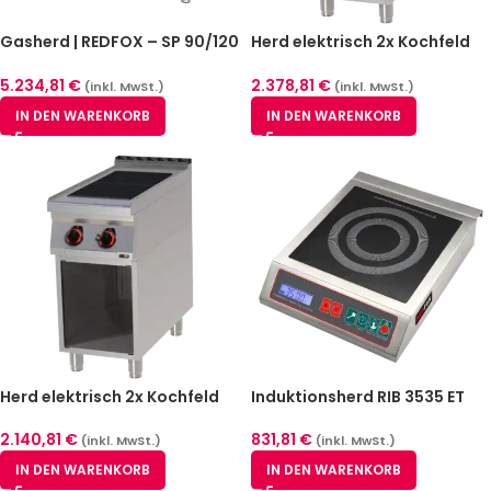
Gasherd | REDFOX – SP 90/120
Herd elektrisch 2x Kochfeld
G
mit Unterbau 400 V | REDFOX
– SPQ 90/40 E
5.234,81
€
2.378,81
€
(inkl. MwSt.)
(inkl. MwSt.)
IN DEN WARENKORB
IN DEN WARENKORB
Herd elektrisch 2x Kochfeld
Induktionsherd RIB 3535 ET
mit Unterbau 400 V | REDFOX
– SPL 90/40 E
831,81
€
2.140,81
€
(inkl. MwSt.)
(inkl. MwSt.)
IN DEN WARENKORB
IN DEN WARENKORB