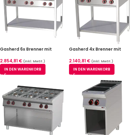
Gasherd 6x Brenner mit
Gasherd 4x Brenner mit
Unterbau | REDFOX – SPF 120
Unterbau | REDFOX – SPF 80 G
G
2.854,81
€
2.140,81
€
(inkl. MwSt.)
(inkl. MwSt.)
IN DEN WARENKORB
IN DEN WARENKORB