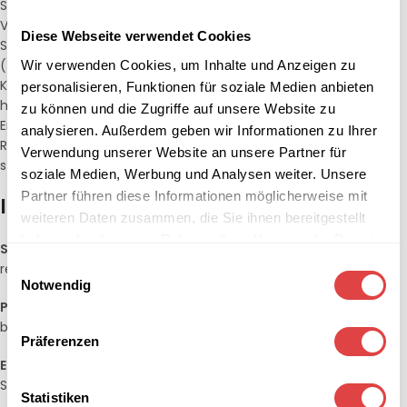
Servicepersonal braucht: von klassischen Kochjacken und
Vorbindern bis zu langen Schürzen und bequemen
Diese Webseite verwendet Cookies
Servicehosen. Gefertigt aus strapazierfähigen Mischgeweben
(z. B. 65 % Polyester / 35 % Baumwolle) bieten die
Wir verwenden Cookies, um Inhalte und Anzeigen zu
Kleidungsstücke optimalen Tragekomfort, einfache Pflege und
personalisieren, Funktionen für soziale Medien anbieten
hohe Farbstabilität auch nach vielen Waschgängen.
zu können und die Zugriffe auf unsere Website zu
Ergonomische Schnitte, praktische Taschen und verstellbare
analysieren. Außerdem geben wir Informationen zu Ihrer
Riemen sorgen für perfekte Passform und Funktionalität im
Verwendung unserer Website an unsere Partner für
stressigen Arbeitsalltag.
soziale Medien, Werbung und Analysen weiter. Unsere
Partner führen diese Informationen möglicherweise mit
Ihre Vorteile auf einen Blick
weiteren Daten zusammen, die Sie ihnen bereitgestellt
haben oder die sie im Rahmen Ihrer Nutzung der Dienste
Strapazierfähige Materialien
– langlebige Mischgewebe oder
gesammelt haben.
Einwilligungsauswahl
reine Baumwolle
Notwendig
Pflegeleicht
– maschinenwaschbar bis 60 °C, farbecht,
bügelleicht
Präferenzen
Ergonomische Schnitte
– Bewegungsfreiheit bei langen
Schichten
Statistiken