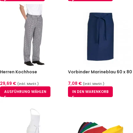
Herren Kochhose
Vorbinder Marineblau 60 x 80
schwarz/weiß pepita (S-XL)
cm
29,69
€
7,08
€
(inkl. MwSt.)
(inkl. MwSt.)
AUSFÜHRUNG WÄHLEN
IN DEN WARENKORB