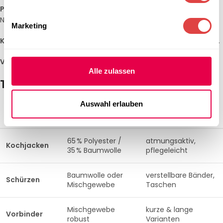
Praktische Details
– Taschen, Stiftlaschen, verstellbare
Nackenbänder
Marketing
Klassische Farben
– Weiß, Schwarz, Anthrazit, Bordeaux u. v. m.
Vielfältige Größen
– Unisex-Schnitte für Damen & Herren
Alle zulassen
Typische Produktvarianten
Auswahl erlauben
KATEGORIE
MATERIALIEN
BESONDERHEITEN
65 % Polyester /
atmungsaktiv,
Kochjacken
35 % Baumwolle
pflegeleicht
Baumwolle oder
verstellbare Bänder,
Schürzen
Mischgewebe
Taschen
Mischgewebe
kurze & lange
Vorbinder
robust
Varianten