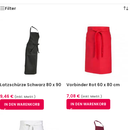
Filter
Latzschürze Schwarz 80 x 90
Vorbinder Rot 60 x 80 cm
cm
7,08
€
9,46
€
(inkl. MwSt.)
(inkl. MwSt.)
IN DEN WARENKORB
IN DEN WARENKORB