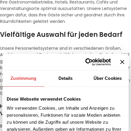
Ihre Gastronomiebetriebe, Hotels, Restaurants, Cafés und
Veranstaltungsorte optimal auszustatten. Unsere Leitsysteme
sorgen dafür, dass Ihre Gäste sicher und geordnet durch Ihre
Räumlichkeiten geleitet werden.
Vielfältige Auswahl für jeden Bedarf
Unsere Personenleitsysteme sind in verschiedenen Größen,
Ausführungen und Designs erhältlich, um jedem Bedarf und Stil
gerecht zu werden. Ob für den täglichen Gebrauch, für
besondere Veranstaltungen oder zur temporären Nutzung – wir
haben die passenden Leitsysteme für Ihre Anforderungen.
Zustimmung
Details
Über Cookies
Unsere Produkte sind aus hochwertigen, langlebigen Materialien
gefertigt, die den täglichen Herausforderungen in der
Gastronomie und Hotellerie standhalten.
Diese Webseite verwendet Cookies
Hochwertige Materialien und exzellente
Wir verwenden Cookies, um Inhalte und Anzeigen zu
Verarbeitung
personalisieren, Funktionen für soziale Medien anbieten
zu können und die Zugriffe auf unsere Website zu
Bei Gastro Uzal legen wir großen Wert auf die Qualität unserer
analysieren. Außerdem geben wir Informationen zu Ihrer