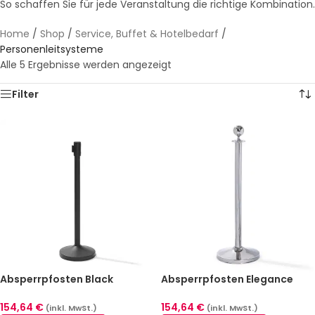
So schaffen Sie für jede Veranstaltung die richtige Kombination.
Home
/
Shop
/
Service, Buffet & Hotelbedarf
/
Personenleitsysteme
Alle 5 Ergebnisse werden angezeigt
Filter
Absperrpfosten Black
Absperrpfosten Elegance
Mattschwarz 2er Pack mit
Edelstahl poliert 2er Pack
Gurt
154,64
€
154,64
€
(inkl. MwSt.)
(inkl. MwSt.)