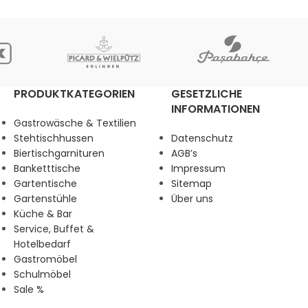
PRODUKTKATEGORIEN
GESETZLICHE
INFORMATIONEN
Gastrowäsche & Textilien
Stehtischhussen
Datenschutz
Biertischgarnituren
AGB’s
Banketttische
Impressum
Gartentische
Sitemap
Gartenstühle
Über uns
Küche & Bar
Service, Buffet &
Hotelbedarf
Gastromöbel
Schulmöbel
Sale %