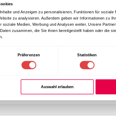
Cookies
retch-Qualität
nhalte und Anzeigen zu personalisieren, Funktionen für soziale
Website zu analysieren. Außerdem geben wir Informationen zu I
r soziale Medien, Werbung und Analysen weiter. Unsere Partner
he Funktionsgewebe. Durch den hohen Elastan-Anteil schmiegt si
 und sorgt für eine glatte, moderne Silhouette. Diese
stuhlhusse
 Daten zusammen, die Sie ihnen bereitgestellt haben oder die s
ärkte Fußtaschen, die den Stoff vor mechanischer Abnutzung am
n.
tühle
und verleihen Ihrem Saal eine einheitliche Optik.
lltag
Präferenzen
Statistiken
ache Handhabung. Die Serie Zürich ist absolut bügelfrei und läss
hbar und behält auch nach vielen Einsätzen seine Form und Farb
ten möchten, ist dieses Modell auch die ideale Wahl für
Hochze
tühle
optisch perfekt aufwerten und harmonisieren.
Auswahl erlauben