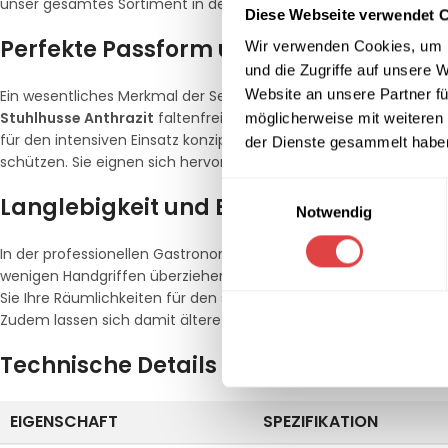
unser gesamtes Sortiment in der Kategorie
Stuhlhussen
.
Diese Webseite verwendet 
Perfekte Passform und hochwertige St
Wir verwenden Cookies, um I
und die Zugriffe auf unsere 
Website an unsere Partner fü
Ein wesentliches Merkmal der Serie Zürich ist das hochelastisc
Stuhlhusse Anthrazit
faltenfrei an die Konturen Ihrer Stühle an
möglicherweise mit weiteren
für den intensiven Einsatz konzipiert und verfügen über verst
der Dienste gesammelt habe
schützen. Sie eignen sich hervorragend für klassische
Banketts
Einwilligungsauswahl
Langlebigkeit und Effizienz im Event-A
Notwendig
In der professionellen Gastronomie zählen Schnelligkeit und einf
wenigen Handgriffen überziehen. Das Material ist maschinenwasc
Sie Ihre Räumlichkeiten für den schönsten Tag im Leben ausstat
Zudem lassen sich damit ältere oder unterschiedliche
Gastro S
Technische Details im Überblick
EIGENSCHAFT
SPEZIFIKATION