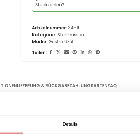
Stückzahlen?
Artikelnummer:
34+11
Kategorie:
Stuhlhussen
Marke:
Gastro Uzal
Teilen:
ATIONEN
LIEFERUNG & RÜCKGABE
ZAHLUNGSARTEN
FAQ
lose Eleganz für Ihre Bestuhlung
ren Veranstaltungsräumen eine moderne und edle Note zu verlei
Details
uhlhusse
verwandelt Standardstühle sofort in hochwertige Desi
 hervorragend mit verschiedenen Dekorationsstilen kombinieren. 