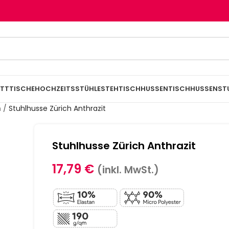
TTTISCHE
HOCHZEITSSTÜHLE
STEHTISCHHUSSEN
TISCHHUSSEN
ST
n
/
Stuhlhusse Zürich Anthrazit
Stuhlhusse Zürich Anthrazit
17,79
€
(inkl. MwSt.)