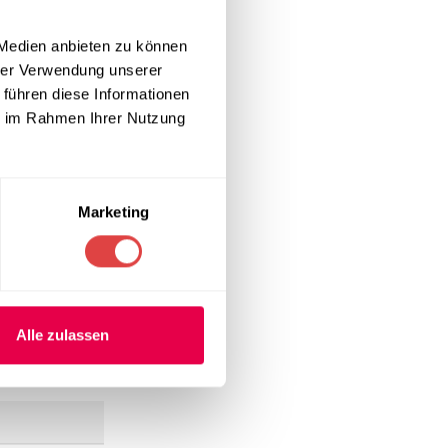
 Medien anbieten zu können
hrer Verwendung unserer
 führen diese Informationen
ch die
n
sind speziell
ie im Rahmen Ihrer Nutzung
 Boden
Marketing
t sich mit
brillanz. Falls
itsstühle
.
Alle zulassen