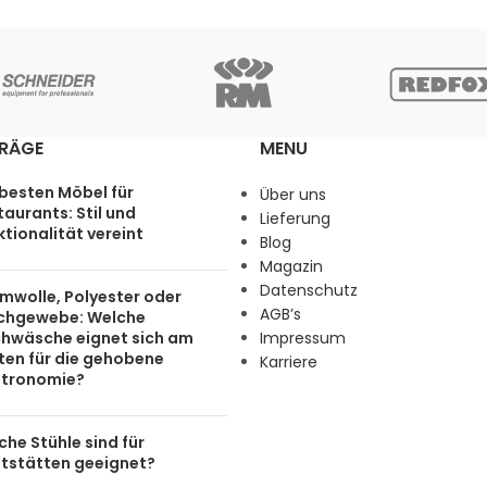
TRÄGE
MENU
 besten Möbel für
Über uns
aurants: Stil und
Lieferung
tionalität vereint
Blog
Magazin
Datenschutz
mwolle, Polyester oder
AGB’s
chgewebe: Welche
chwäsche eignet sich am
Impressum
ten für die gehobene
Karriere
tronomie?
he Stühle sind für
tstätten geeignet?