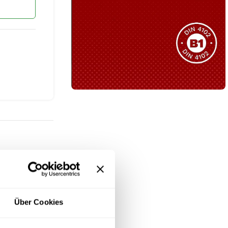
Sie haben nicht das passende
Produkt gefunden?
Wir helfen Ihnen gerne weiter!
B1 Zertifiziert
Schwer entflammbar
produkten
Kollektion ansehen
hen. Ob für
Über Cookies
gnelemente.
Entdecken Sie