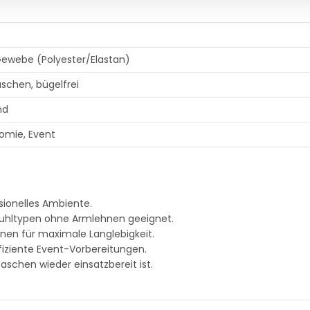
Gewebe (Polyester/Elastan)
aschen, bügelfrei
nd
nomie, Event
sionelles Ambiente.
Stuhltypen ohne Armlehnen geeignet.
nen für maximale Langlebigkeit.
iziente Event-Vorbereitungen.
aschen wieder einsatzbereit ist.