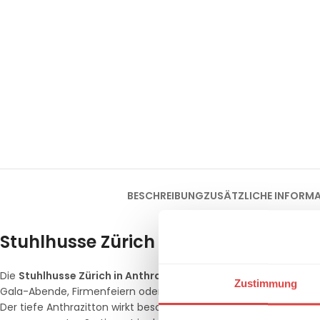
BESCHREIBUNG
ZUSÄTZLICHE INFORM
Stuhlhusse Zürich in Anthrazit – Zeit
Die
Stuhlhusse Zürich in Anthrazit
ist die ideale Lösung, um Ih
Zustimmung
Gala-Abende, Firmenfeiern oder festliche Empfänge – diese
St
Der tiefe Anthrazitton wirkt besonders souverän und lässt sich