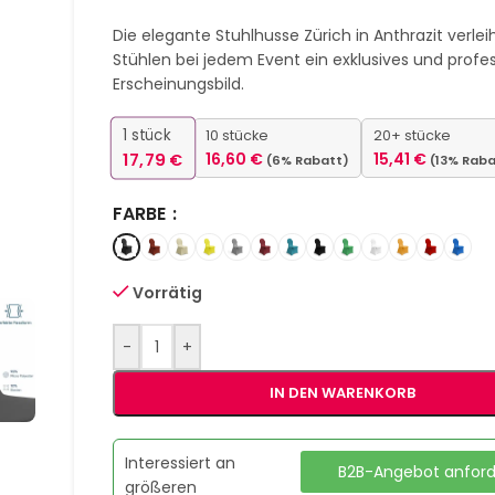
Die elegante Stuhlhusse Zürich in Anthrazit verlei
Stühlen bei jedem Event ein exklusives und profes
Erscheinungsbild.
1
stück
10 stücke
20+ stücke
17,79
€
16,60
€
15,41
€
(6% Rabatt)
(13% Raba
FARBE
Vorrätig
-
+
IN DEN WARENKORB
Interessiert an
B2B-Angebot anfor
größeren