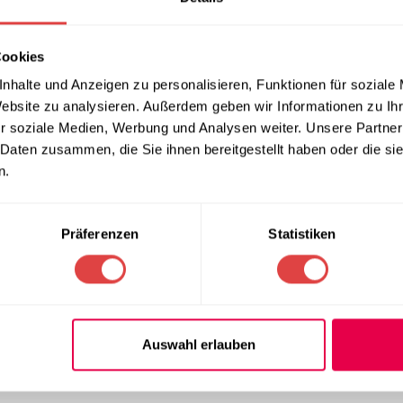
ein symmetrisches, edles Erscheinungsbild und verdeckt diskret 
ala-Abenden, Hochzeiten oder gehobenen Empfängen – dieses Mo
Cookies
liche Akzente.
nhalte und Anzeigen zu personalisieren, Funktionen für soziale
hste Ansprüche
Website zu analysieren. Außerdem geben wir Informationen zu I
r soziale Medien, Werbung und Analysen weiter. Unsere Partner
rkeit der Textilien ein entscheidender Faktor für die Wirtschaftl
 Daten zusammen, die Sie ihnen bereitgestellt haben oder die s
ewebe, das speziell für den häufigen gewerblichen Einsatz entwi
n.
ließenden Fall und eine hohe Knitterresistenz. So bleiben Ihre
G
n und repräsentativen Zustand.
Präferenzen
Statistiken
e Montage
eten wir das Skirting Excellent in vier praktischen Längen an: 
erfekt auf gängige Buffettische abgestimmt. Dank des an der R
er Clips schnell und sicher befestigen. Das pflegeleichte Material
 intensive Farbtiefe.
Auswahl erlauben