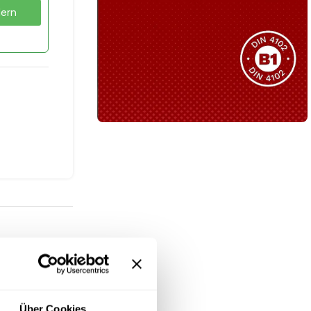
dern
Sie haben nicht das passende
Produkt gefunden?
Wir helfen Ihnen gerne weiter!
B1 Zertifiziert
Schwer entflammbar
produkten
Kollektion ansehen
Über Cookies
riöse