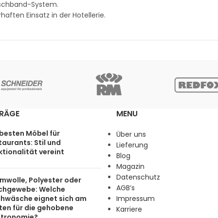
uschband-System.
ften Einsatz in der Hotellerie.
TRÄGE
MENU
 besten Möbel für
Über uns
aurants: Stil und
Lieferung
tionalität vereint
Blog
Magazin
Datenschutz
mwolle, Polyester oder
AGB’s
chgewebe: Welche
chwäsche eignet sich am
Impressum
ten für die gehobene
Karriere
tronomie?