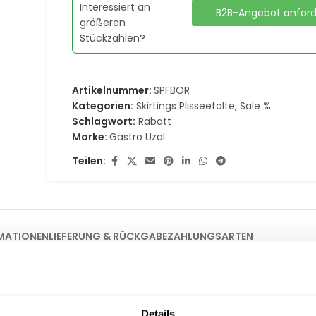
Interessiert an
B2B-Angebot anfor
größeren
Stückzahlen?
Artikelnummer:
SPFBOR
Kategorien:
Skirtings Plisseefalte
,
Sale %
Schlagwort:
Rabatt
Marke:
Gastro Uzal
Teilen:
MATIONEN
LIEFERUNG & RÜCKGABE
ZAHLUNGSARTEN
ive Buffetpräsentationen
Details
nomen und Event-Veranstalter, die eine warme und zugleich luxu