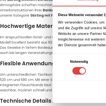
Atmosphäre schaffen möchten. Die feine Plisseefalte sorgt für 
Unterkonstruktionen Ihrer
Banketttische
. Ob bei festlichen G
Diese Webseite verwendet 
unserer Kategorie
Skirting mit Plisseefalte
setzt souveräne farb
Wir verwenden Cookies, um I
Hochwertige Materialqualität für höc
und die Zugriffe auf unsere 
Website an unsere Partner fü
Im anspruchsvollen Hotel- und Gastronomiealltag ist die Belastba
möglicherweise mit weiteren
Modell Excellent besteht aus 100 % strapazierfähigem Polyesterg
der Dienste gesammelt habe
Das Gewebe in tiefem Bordeaux besticht durch einen schweren, f
auch bei langen Veranstaltungszeiten stets in einem tadellose
Einwilligungsauswahl
Notwendig
Flexible Anwendung und zeitsparend
Um unterschiedlichen Tischkonfigurationen gerecht zu werden, bi
520 cm und 580 cm. Mit einer Standardhöhe von 73 cm ist es p
integrierten Flauschbands lässt sich das Skirting mittels passend
waschbar, trocknet schnell und behält dauerhaft seine Form und
Technische Details im Überblick