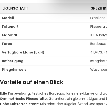
EIGENSCHAFT
SPEZIFI
Modell
Excellent
Faltenart
Plisseefal
Material
100% Poly
Farbe
Bordeaux 
Verfügbare Maße (L x H)
410×73, 4
Befestigung
Integrier
Pflegehinweis
Waschbar 
Vorteile auf einen Blick
Edle Farbwirkung:
Festliches Bordeaux für eine exklusive und 
Symmetrische Plisseefalte:
Garantiert ein gleichmäßiges und 
Hohe Knitterresistenz:
Minimiert den Bügelaufwand und spart we