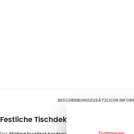
BESCHREIBUNG
ZUSÄTZLICHE INFOR
Festliche Tischdekoration für exklus
Zustimmung
Das
Skirting
Excellent bordeaux
ist die ideale Wahl für Gastro