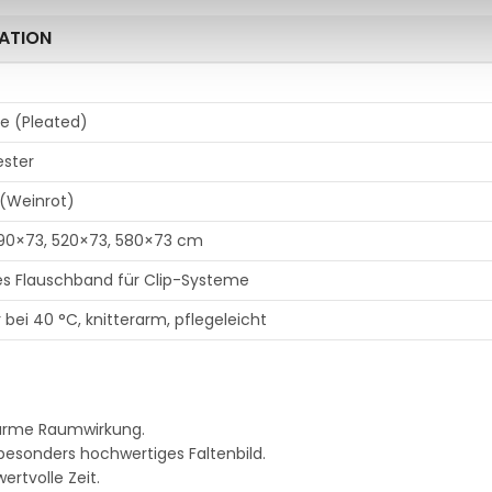
KATION
te (Pleated)
ester
(Weinrot)
90×73, 520×73, 580×73 cm
tes Flauschband für Clip-Systeme
bei 40 °C, knitterarm, pflegeleicht
warme Raumwirkung.
besonders hochwertiges Faltenbild.
rtvolle Zeit.