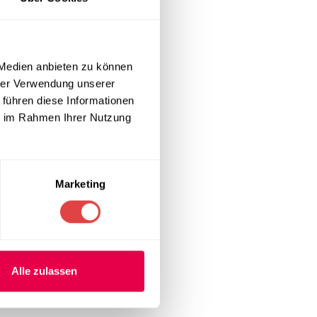
die
dell aus
 Medien anbieten zu können
hrer Verwendung unserer
 führen diese Informationen
ichkeit. Das
ie im Rahmen Ihrer Nutzung
ckelt wurde.
astro Tische
Marketing
410 cm, 490 cm,
ückseite
 ist bei 40 °C
Alle zulassen