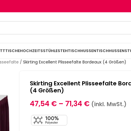
TTTISCHE
HOCHZEITSSTÜHLE
STEHTISCHHUSSEN
TISCHHUSSEN
ST
lisseefalte
/
Skirting Excellent Plisseefalte Bordeaux (4 Größen)
Skirting Excellent Plisseefalte Bo
(4 Größen)
47,54
€
–
71,34
€
(inkl. MwSt.)