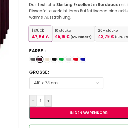
Das festliche
Skirting Excellent in Bordeaux
mit 
Plisseefalte verleiht Ihren Buffettischen eine exkl
warme Ausstrahlung.
1
stück
10 stücke
20+ stücke
47,54
€
45,16
€
42,79
€
(5% Rabatt)
(10% R
FARBE
GRÖSSE
-
+
IN DEN WARENKORB