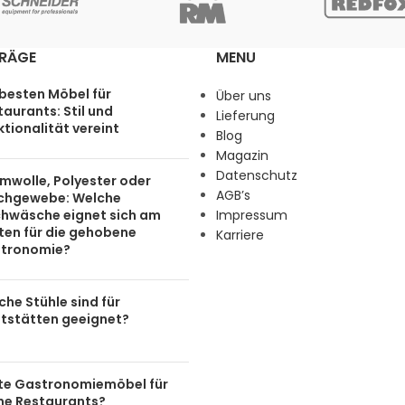
TRÄGE
MENU
 besten Möbel für
Über uns
aurants: Stil und
Lieferung
tionalität vereint
Blog
Magazin
Datenschutz
mwolle, Polyester oder
AGB’s
chgewebe: Welche
chwäsche eignet sich am
Impressum
ten für die gehobene
Karriere
tronomie?
he Stühle sind für
tstätten geeignet?
te Gastronomiemöbel für
ine Restaurants?