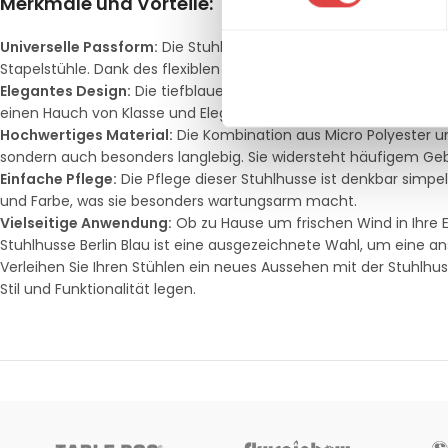
Merkmale und Vorteile:
Universelle Passform:
Die Stuhlhusse Berlin Blau ist so konzipie
Stapelstühle. Dank des flexiblen Materials aus 90% Micro Polyest
Elegantes Design:
Die tiefblaue Farbe und das schlichte, jedo
einen Hauch von Klasse und Eleganz. Sie ist ideal geeignet für H
Hochwertiges Material:
Die Kombination aus Micro Polyester u
sondern auch besonders langlebig. Sie widersteht häufigem Ge
Einfache Pflege:
Die Pflege dieser Stuhlhusse ist denkbar simp
und Farbe, was sie besonders wartungsarm macht.
Vielseitige Anwendung:
Ob zu Hause um frischen Wind in Ihre E
Stuhlhusse Berlin Blau ist eine ausgezeichnete Wahl, um eine
Verleihen Sie Ihren Stühlen ein neues Aussehen mit der Stuhlhusse
Stil und Funktionalität legen.