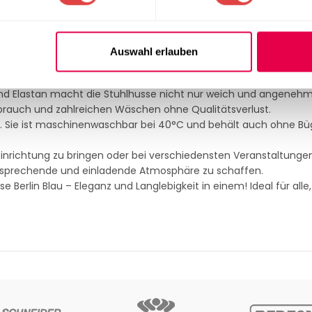
rt, dass sie auf die meisten Stuhlgrößen passt, inklusive
Bankettst
er und 10% Elastan lässt sie sich kinderleicht überziehen und ent
Auswahl erlauben
ch ansprechende Design dieser Stuhlhusse verleihen jedem Raum
ochzeiten, Konferenzen, Bankette und weitere feierliche Anlässe.
nd Elastan macht die Stuhlhusse nicht nur weich und angenehm 
brauch und zahlreichen Wäschen ohne Qualitätsverlust.
el. Sie ist maschinenwaschbar bei 40°C und behält auch ohne Bü
inrichtung zu bringen oder bei verschiedensten Veranstaltungen
 ansprechende und einladende Atmosphäre zu schaffen.
 Berlin Blau – Eleganz und Langlebigkeit in einem! Ideal für alle