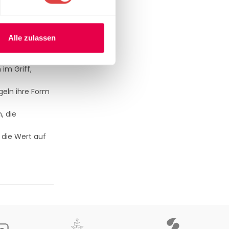
ühle
und
fernen.
Alle zulassen
 oder Event
im Griff,
geln ihre Form
, die
, die Wert auf