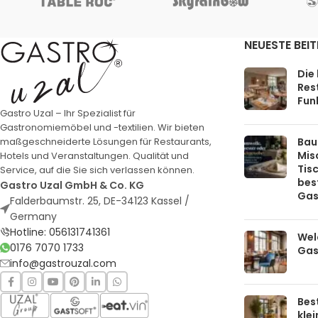
NEUESTE BEI
Die
Rest
Funk
Gastro Uzal – Ihr Spezialist für
Gastronomiemöbel und -textilien. Wir bieten
Bau
maßgeschneiderte Lösungen für Restaurants,
Mis
Hotels und Veranstaltungen. Qualität und
Tis
Service, auf die Sie sich verlassen können.
bes
Gastro Uzal GmbH & Co. KG
Gas
Falderbaumstr. 25, DE-34123 Kassel /
Germany
Hotline: 056131741361
Welc
0176 7070 1733
Gas
info@gastrouzal.com
Bes
kle