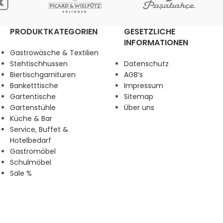
PRODUKTKATEGORIEN
GESETZLICHE
INFORMATIONEN
Gastrowäsche & Textilien
Stehtischhussen
Datenschutz
Biertischgarnituren
AGB’s
Banketttische
Impressum
Gartentische
Sitemap
Gartenstühle
Über uns
Küche & Bar
Service, Buffet &
Hotelbedarf
Gastromöbel
Schulmöbel
Sale %