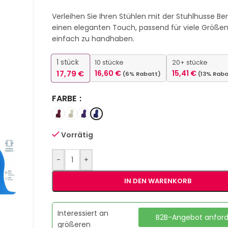
Verleihen Sie Ihren Stühlen mit der Stuhlhusse Ber
einen eleganten Touch, passend für viele Größe
einfach zu handhaben.
1
stück
10 stücke
20+ stücke
17,79
€
16,60
€
15,41
€
(6% Rabatt)
(13% Raba
FARBE
Vorrätig
-
+
IN DEN WARENKORB
Interessiert an
B2B-Angebot anfor
größeren