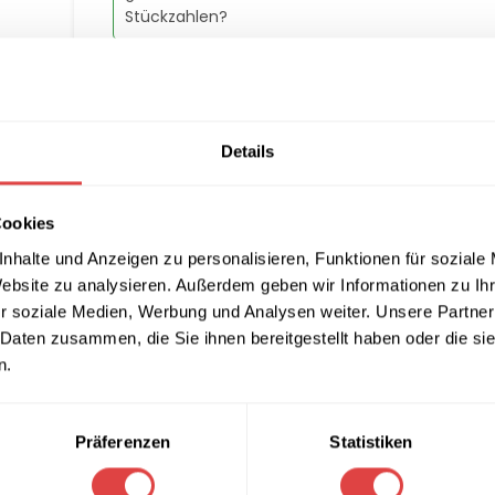
Stückzahlen?
Artikelnummer:
BerlinB
Kategorie:
Stuhlhussen
Marke:
Gastro Uzal
Details
Teilen:
Cookies
nhalte und Anzeigen zu personalisieren, Funktionen für soziale
Website zu analysieren. Außerdem geben wir Informationen zu I
ATIONEN
LIEFERUNG & RÜCKGABE
ZAHLUNGSARTEN
FAQ
r soziale Medien, Werbung und Analysen weiter. Unsere Partner
 Daten zusammen, die Sie ihnen bereitgestellt haben oder die s
n.
 Blau
in Hingucker, die jede Veranstaltung oder Ihr Zuhause opti
Präferenzen
Statistiken
ch stilvolles Design und ist die perfekte Wahl für diverse Anläss