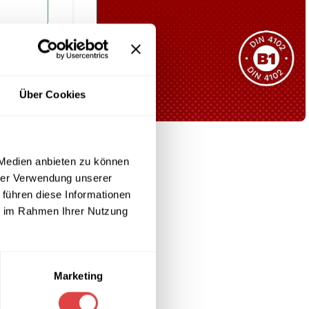
Sie haben nicht das passende
Produkt gefunden?
Wir helfen Ihnen gerne weiter!
Über Cookies
B1 Zertifiziert
 Medien anbieten zu können
Schwer entflammbar
produkten
hrer Verwendung unserer
 führen diese Informationen
Kollektion ansehen
ie im Rahmen Ihrer Nutzung
sch aufwerten.
Marketing
e.