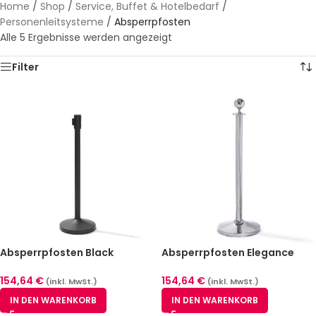
Home
/
Shop
/
Service, Buffet & Hotelbedarf
/
Personenleitsysteme
/
Absperrpfosten
Alle 5 Ergebnisse werden angezeigt
Filter
Absperrpfosten Black
Absperrpfosten Elegance
Mattschwarz 2er Pack mit
Edelstahl poliert 2er Pack
Gurt
154,64
€
154,64
€
(inkl. MwSt.)
(inkl. MwSt.)
IN DEN WARENKORB
IN DEN WARENKORB