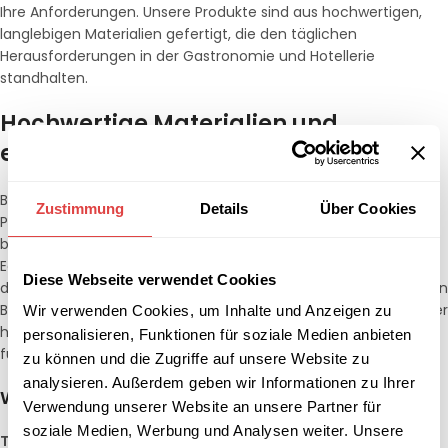
Ihre Anforderungen. Unsere Produkte sind aus hochwertigen,
langlebigen Materialien gefertigt, die den täglichen
Herausforderungen in der Gastronomie und Hotellerie
standhalten.
Hochwertige Materialien und
exzellente Verarbeitung
Bei Gastro Uzal legen wir großen Wert auf die Qualität unserer
Zustimmung
Details
Über Cookies
Produkte. Unsere Absperrpfosten und Personenleitsysteme
bestehen aus robusten, strapazierfähigen Materialien wie
Edelstahl und hochwertigem Kunststoff. Sie sind so konzipiert,
Diese Webseite verwendet Cookies
dass sie auch bei häufigem Gebrauch und unter verschiedenen
Bedingungen ihre Stabilität und Funktionalität behalten. Darüber
Wir verwenden Cookies, um Inhalte und Anzeigen zu
hinaus sind sie leicht zu reinigen und zu pflegen, was sie ideal
personalisieren, Funktionen für soziale Medien anbieten
für den Einsatz in stark frequentierten Bereichen macht.
zu können und die Zugriffe auf unsere Website zu
analysieren. Außerdem geben wir Informationen zu Ihrer
Warum Gastro Uzal?
Verwendung unserer Website an unsere Partner für
soziale Medien, Werbung und Analysen weiter. Unsere
Top-Qualität:
Unsere Absperrpfosten und