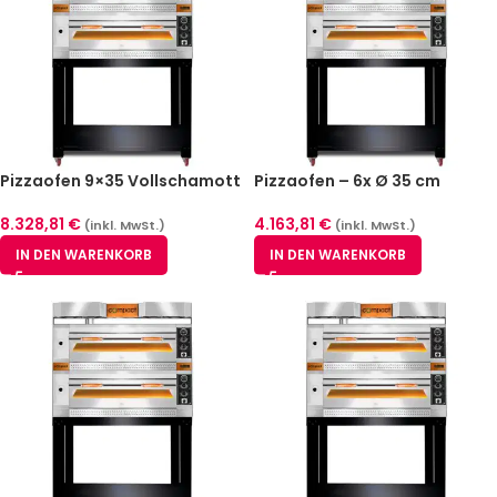
Pizzaofen 9×35 Vollschamott
Pizzaofen – 6x Ø 35 cm
Vollschamott – 1
Backkammer
8.328,81
€
4.163,81
€
(inkl. MwSt.)
(inkl. MwSt.)
IN DEN WARENKORB
IN DEN WARENKORB