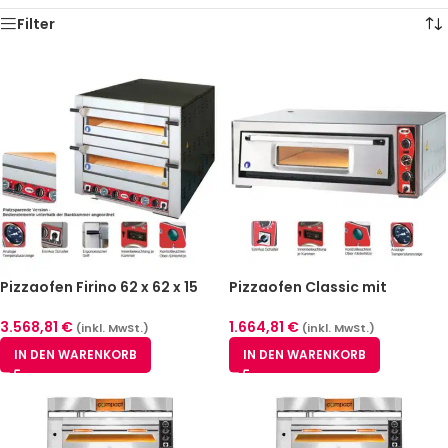
Filter
Pizzaofen Firino 62 x 62 x 15
Pizzaofen Classic mit
cm
Thermometer – 4x Ø 34 cm | 5
kW
3.568,81
€
1.664,81
€
(inkl. MwSt.)
(inkl. MwSt.)
IN DEN WARENKORB
IN DEN WARENKORB