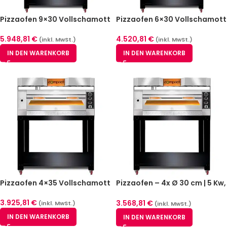
Pizzaofen 9×30 Vollschamott
Pizzaofen 6×30 Vollschamott
5.948,81
€
4.520,81
€
(inkl. MwSt.)
(inkl. MwSt.)
IN DEN WARENKORB
IN DEN WARENKORB
Pizzaofen 4×35 Vollschamott
Pizzaofen – 4x Ø 30 cm | 5 Kw,
3NAC| 400V | Stapelbar –
Vollschamott – 1
3.925,81
€
3.568,81
€
(inkl. MwSt.)
(inkl. MwSt.)
Backkammer
IN DEN WARENKORB
IN DEN WARENKORB