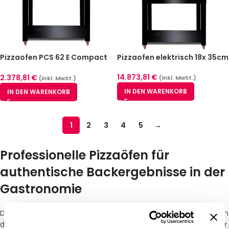
Pizzaofen PCS 62 E Compact
Pizzaofen elektrisch 18x 35cm
S Serie
14.873,81
€
2.378,81
€
(inkl. MwSt.)
(inkl. MwSt.)
IN DEN WARENKORB
IN DEN WARENKORB
1
2
3
4
5
→
Professionelle Pizzaöfen für
authentische Backergebnisse in der
Gastronomie
Das Herzstück jeder Pizzeria ist ein leistungsstarker
Pizzaofen
. In
der professionellen Gastronomie kommt es darauf an, dass der