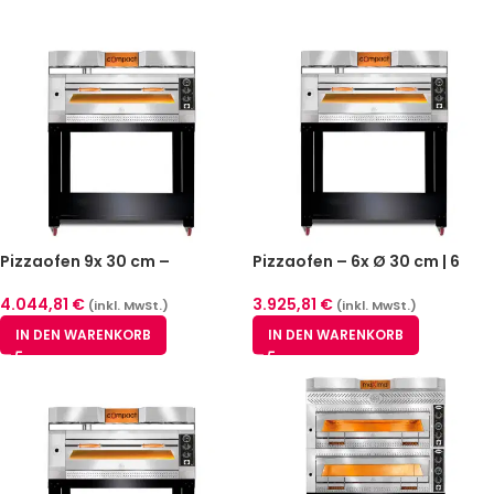
Pizzaofen 9x 30 cm –
Pizzaofen – 6x Ø 30 cm | 6
Maximale Backkapazität mit
kW,3NAC| 400V | Stapelbar –
8 kW & 400V
mit Schamottsteinboden – 1
4.044,81
€
3.925,81
€
(inkl. MwSt.)
(inkl. MwSt.)
Backkammer
IN DEN WARENKORB
IN DEN WARENKORB