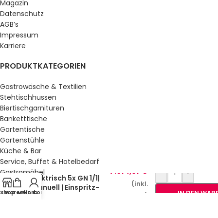
Magazin
Datenschutz
AGB’s
Impressum
Karriere
PRODUKTKATEGORIEN
Gastrowäsche & Textilien
Stehtischhussen
Biertischgarnituren
Banketttische
Gartentische
Gartenstühle
Küche & Bar
Service, Buffet & Hotelbedarf
Kombidämpfer
7.614,81
€
Gastromöbel
-
+
Elektrisch 5x GN 1/1|
Schulmöbel
(inkl.
Manuell | Einspritz-
Shop
Warenkorb
Mein Konto
IN DEN WAR
Sale %
MwSt.)
System
GESETZLICHE INFORMATIONEN