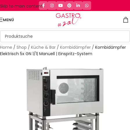
Skip to main content
MENÜ
Home
/
Shop
/
Küche & Bar
/
Kombidämpfer
/
Kombidämpfer
Elektrisch 5x GN 1/1| Manuell | Einspritz-System