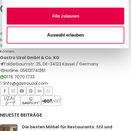
Alle zulassen
Gastro Uzal – Ihr Spezialist für Gastronomiemöbel und -textilien. Wir
Auswahl erlauben
bieten maßgeschneiderte Lösungen für Restaurants, Hotels und
Veranstaltungen. Qualität und Service, auf die Sie sich verlassen
können.
Gastro Uzal GmbH & Co. KG
Falderbaumstr. 25, DE-34123 Kassel / Germany
Hotline: 056131741361
0176 7070 1733
info@gastrouzal.com
NEUESTE BEITRÄGE
Die besten Möbel für Restaurants: Stil und