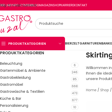
Skip to main content
BER UNS
INFO-CENTER
BLOG
MAGAZIN
SHOP
KARRIERE
KONTAKT
BIERZELTGARNITUREN
BANKE
PRODUKTKATEGORIEN
PRODUKTKATEGORIEN
Skirtin
Beleuchtung
6
Willkommen in 
Gartenmöbel & Ambiente
246
Ihnen die ideal
Gastrobekleidung
unsere Produkt
85
Gastromöbel
668
Home
/
Shop
Gastrowäsche & Textilien
473
Küche & Bar
677
Personalisierung
10