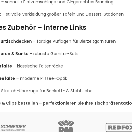
– schnelle Platzumschläge und CI-gerechtes Branding
t
– stilvolle Verkleidung großer Tafeln und Dessert-Stationen
s Zubehör – interne Links
turtischdecken
– farbige Auflagen für Bierzeltgarnituren
turen & Bänke
– robuste Garnitur-Sets
rfalte
– klassische Faltenröcke
ee­falte
– moderne Plissee-Optik
 Stretch-Überzüge für Bankett- & Stehtische
s & Clips bestellen – perfektionieren Sie Ihre Tischpräsentat