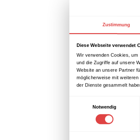
Zustimmung
Diese Webseite verwendet 
Wir verwenden Cookies, um I
und die Zugriffe auf unsere 
Website an unsere Partner fü
Tisch- und Sk
| Glasklar | 2
möglicherweise mit weiteren
Plattenstärke
23,74
€
(inkl. M
der Dienste gesammelt habe
IN DEN WARE
Einwilligungsauswahl
Notwendig
Skirting
Verleihen Sie 
Unsere
Skirtin
Catering, Hoch