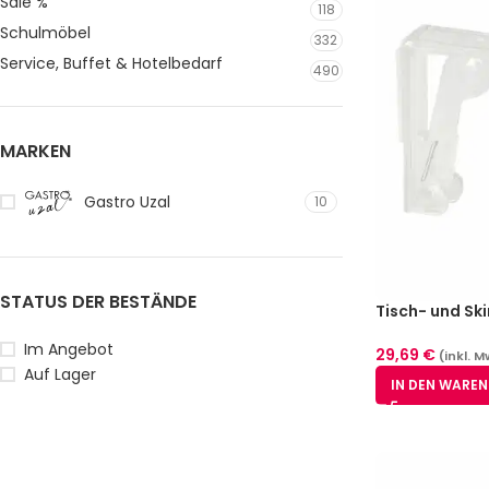
Sale %
118
Schulmöbel
332
Service, Buffet & Hotelbedarf
490
MARKEN
Gastro Uzal
10
STATUS DER BESTÄNDE
Tisch- und Sk
– glasklar 25 
Im Angebot
5-35 mm
29,69
€
(inkl. M
Auf Lager
IN DEN WARE