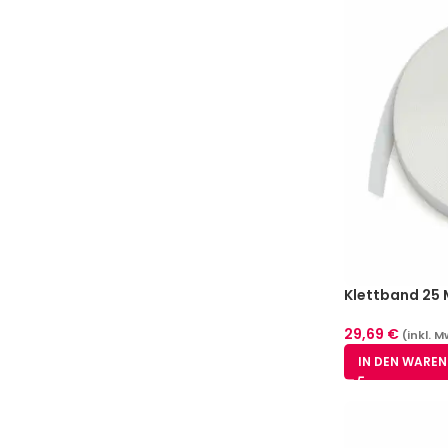
Klettband 25 
29,69
€
(inkl. M
IN DEN WARE