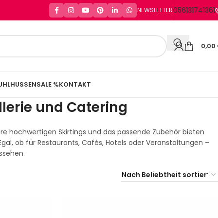
056131741361
NEWSLETTER
0,00
UHLHUSSEN
SALE %
KONTAKT
llerie und Catering
sere hochwertigen Skirtings und das passende Zubehör bieten
 Egal, ob für Restaurants, Cafés, Hotels oder Veranstaltungen –
ussehen.