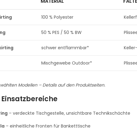
MATERIAL
FALT
rting
100 % Polyester
Keller
ing
50 % PES / 50 % BW
Plisse
irting
schwer entflammbar*
Keller
Mischgewebe Outdoor*
Plisse
wählten Modellen – Details auf den Produktseiten.
 Einsatzbereiche
ring
– verdeckte Tischgestelle, unsichtbare Technik­schächte
la
– einheitliche Fronten für Banketttische