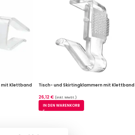
 mit Klettband
Tisch- und Skirtingklammern mit Klettband
hplattendicke
– glasklar 25 Stück für Tischplattendicke
21-25 mm
26,12
€
(inkl. MwSt.)
IN DEN WARENKORB