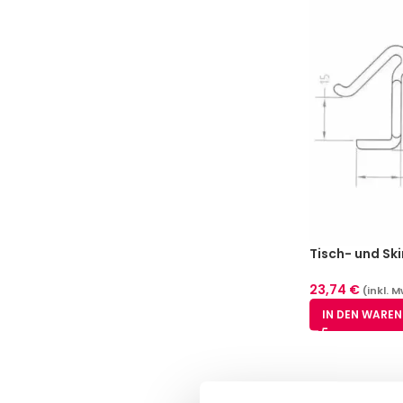
Tisch- und Sk
– glasklar 25-
15-20 mm
23,74
€
(inkl. M
IN DEN WARE