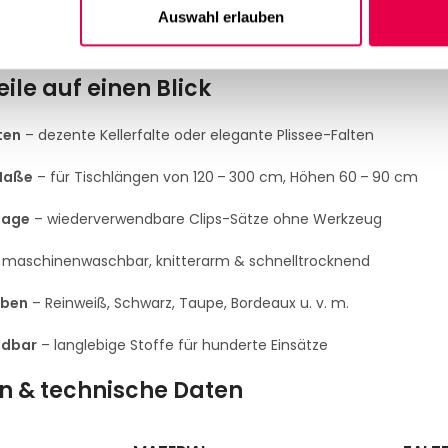
Auswahl erlauben
ßen. Mit unseren
Montage-Clips
sitzen Tischröcke schnell und 
hbar, farbecht und knitterarm.
eile auf einen Blick
ten
– dezente Kellerfalte oder elegante Plissee-Falten
Maße
– für Tischlängen von 120 – 300 cm, Höhen 60 – 90 cm
tage
– wiederverwendbare Clips-Sätze ohne Werkzeug
maschinenwaschbar, knitterarm & schnelltrocknend
rben
– Reinweiß, Schwarz, Taupe, Bordeaux u. v. m.
ndbar
– langlebige Stoffe für hunderte Einsätze
n & technische Daten