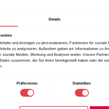
Details
Cookies
nhalte und Anzeigen zu personalisieren, Funktionen für soziale
Website zu analysieren. Außerdem geben wir Informationen zu I
r soziale Medien, Werbung und Analysen weiter. Unsere Partner
irtingklammern mit Klettband
5 Stück | Für 21–25 mm
 Daten zusammen, die Sie ihnen bereitgestellt haben oder die s
wSt.)
n.
NKORB
Präferenzen
Statistiken
s & Clips – professionelle Tischröck
Ihren Buffets und Theken ein sauberes, elegantes Finish.
gs
, oft auch
Tischröcke
oder
Buffet-Faltenröcke
genannt, kaschier
zeit, Messe und Event. Wählen Sie zwischen klassischer
Kellerfal