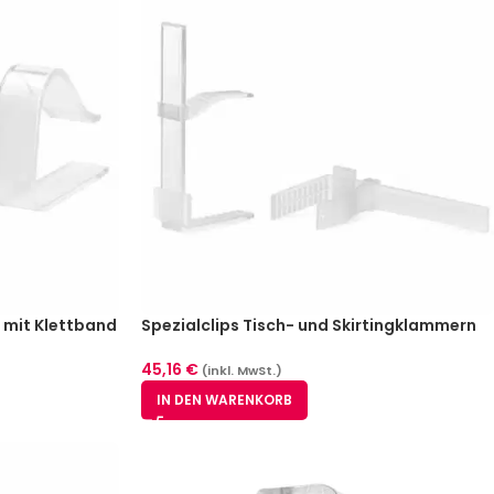
 mit Klettband
Spezialclips Tisch- und Skirtingklammern
hplattendicke
mit Klettband – glasklar 25 Stück
45,16
€
(inkl. MwSt.)
IN DEN WARENKORB