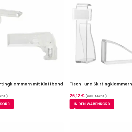
irtingklammern mit Klettband
Tisch- und Skirtingklammern
Stück für Tischplattendicke
– glasklar 25 Stück für Tisc
15-20 mm
26,12
€
wSt.)
(inkl. MwSt.)
NKORB
IN DEN WARENKORB