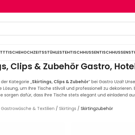
TTTISCHE
HOCHZEITSSTÜHLE
STEHTISCHHUSSEN
TISCHHUSSEN
ST
gs, Clips & Zubehör Gastro, Hote
der Kategorie „
Skirtings, Clips & Zubehör
“ bei Gastro Uzal! Un
e Lösung, um Ihre Tische stilvoll und professionell zu dekorieren.
e sorgen dafür, dass Ihre Tische stets elegant und einladend a
/
Gastrowäsche & Textilien
/
Skirtings
/
Skirtingzubehör