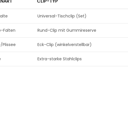
ENART
CLIP-TYP
falte
Universal-Tischclip (Set)
e-Falten
Rund-Clip mit Gummireserve
-/Plissee
Eck-Clip (winkelverstellbar)
e
Extra-starke Stahlclips