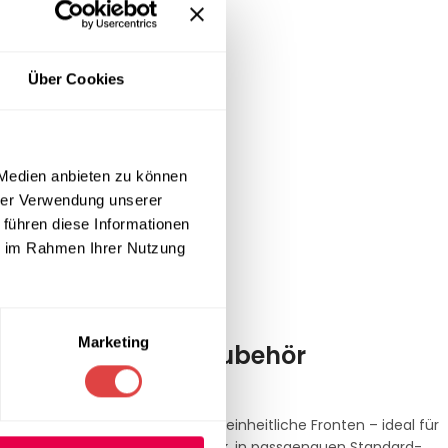
Über Cookies
 Medien anbieten zu können
hrer Verwendung unserer
 führen diese Informationen
ie im Rahmen Ihrer Nutzung
Marketing
e und Befestigungszubehör
en Tischgestelle und schaffen einheitliche Fronten – ideal für
te
oder moderner
Plissee-Optik
, in passgenauen Standard-