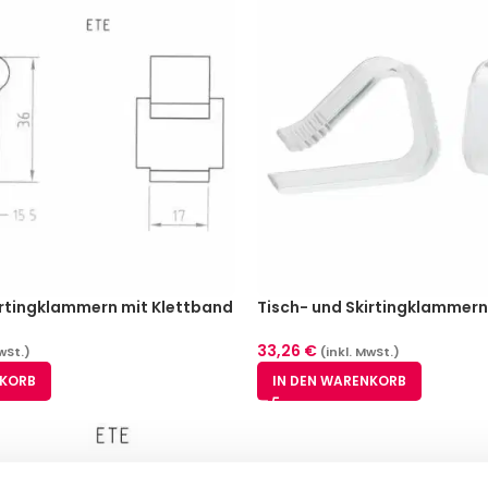
irtingklammern mit Klettband
Tisch- und Skirtingklammern
Stück für Tischplattendicke
– glasklar 25 Stück für Tisc
15-30 mm
33,26
€
wSt.)
(inkl. MwSt.)
NKORB
IN DEN WARENKORB