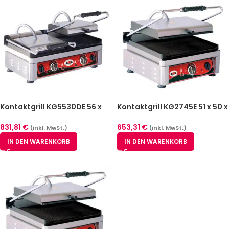
Kontaktgrill KG5530DE 56 x
Kontaktgrill KG2745E 51 x 50 x
44 x 30 cm
30 cm
831,81
€
653,31
€
(inkl. MwSt.)
(inkl. MwSt.)
IN DEN WARENKORB
IN DEN WARENKORB