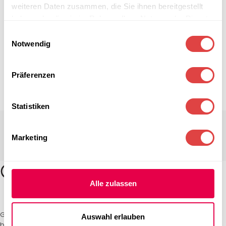
weiteren Daten zusammen, die Sie ihnen bereitgestellt
haben oder die sie im Rahmen Ihrer Nutzung der Dienste
gesammelt haben.
Einwilligungsauswahl
Notwendig
Präferenzen
Statistiken
Marketing
Alle zulassen
Gastro Uzal – Ihr Spezialist für Gastronomiemöbel und -textilien. Wir
Auswahl erlauben
bieten maßgeschneiderte Lösungen für Restaurants, Hotels und