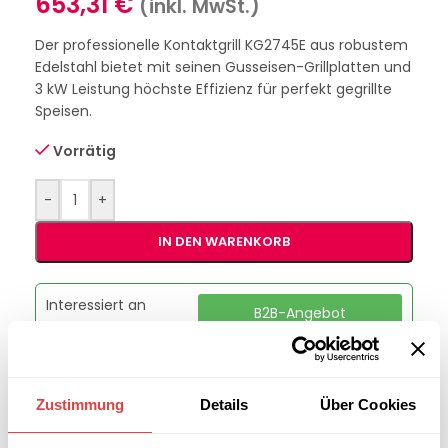
653,31
€
(inkl. MwSt.)
Der professionelle Kontaktgrill KG2745E aus robustem
Edelstahl bietet mit seinen Gusseisen-Grillplatten und
3 kW Leistung höchste Effizienz für perfekt gegrillte
Speisen.
Vorrätig
-
+
IN DEN WARENKORB
Interessiert an
B2B-Angebot
größeren
anfordern
Stückzahlen?
Zustimmung
Details
Über Cookies
Artikelnummer:
KG2745E
Kategorie:
Grills & Toaster