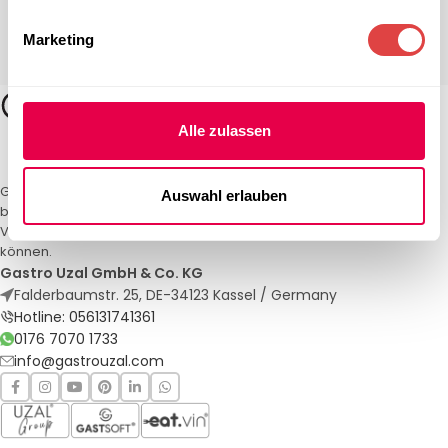
Marketing
Alle zulassen
Gastro Uzal – Ihr Spezialist für Gastronomiemöbel und -textilien. Wir
Auswahl erlauben
bieten maßgeschneiderte Lösungen für Restaurants, Hotels und
Veranstaltungen. Qualität und Service, auf die Sie sich verlassen
können.
Gastro Uzal GmbH & Co. KG
Falderbaumstr. 25, DE-34123 Kassel / Germany
Hotline: 056131741361
0176 7070 1733
info@gastrouzal.com