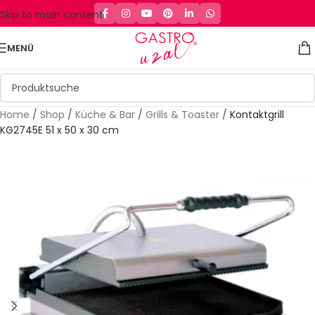
Skip to main content
MENÜ
Home
/
Shop
/
Küche & Bar
/
Grills & Toaster
/
Kontaktgrill
KG2745E 51 x 50 x 30 cm