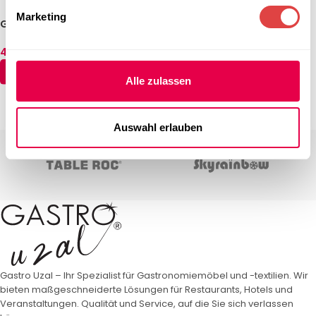
Marketing
Gastronomie Toaster &
Kontaktgrill KG2745GDT 51 x
Durchlauftoaster
50 x 30 cm
475,94
€
831,81
€
(inkl. MwSt.)
(inkl. MwSt.)
IN DEN WARENKORB
IN DEN WARENKORB
Alle zulassen
←
1
2
3
4
5
6
7
→
Auswahl erlauben
Gastro Uzal – Ihr Spezialist für Gastronomiemöbel und -textilien. Wir
bieten maßgeschneiderte Lösungen für Restaurants, Hotels und
Veranstaltungen. Qualität und Service, auf die Sie sich verlassen