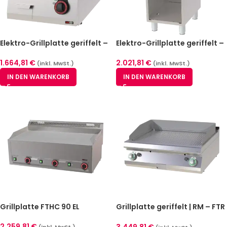
Elektro-Grillplatte geriffelt –
Elektro-Grillplatte geriffelt –
REDFOX FTR-70/04 E
REDFOX FTR-70/40 E
1.664,81
€
2.021,81
€
(inkl. MwSt.)
(inkl. MwSt.)
IN DEN WARENKORB
IN DEN WARENKORB
Grillplatte FTHC 90 EL
Grillplatte geriffelt | RM – FTR
708 G
2.259,81
€
3.449,81
€