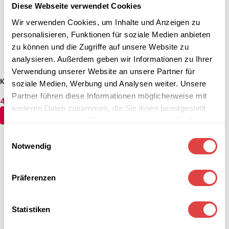
Diese Webseite verwendet Cookies
Wir verwenden Cookies, um Inhalte und Anzeigen zu
personalisieren, Funktionen für soziale Medien anbieten
zu können und die Zugriffe auf unsere Website zu
analysieren. Außerdem geben wir Informationen zu Ihrer
Verwendung unserer Website an unsere Partner für
Kontaktgrill 580 x 410 x 190
Kontaktgrill 440 x 410 x 190
soziale Medien, Werbung und Analysen weiter. Unsere
(mm)
(mm)
Partner führen diese Informationen möglicherweise mit
474,81
€
272,51
€
(inkl. MwSt.)
(inkl. MwSt.)
weiteren Daten zusammen, die Sie ihnen bereitgestellt
IN DEN WARENKORB
IN DEN WARENKORB
haben oder die sie im Rahmen Ihrer Nutzung der Dienste
gesammelt haben.
Einwilligungsauswahl
Notwendig
Präferenzen
Statistiken