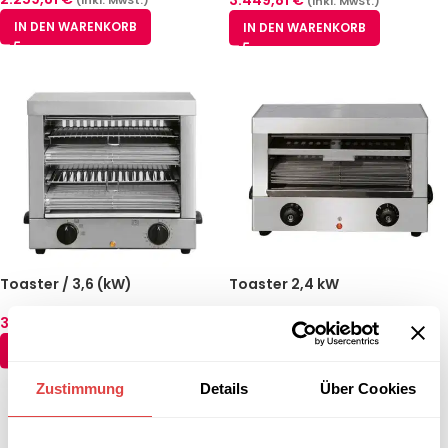
(inkl. MwSt.)
(inkl. MwSt.)
IN DEN WARENKORB
IN DEN WARENKORB
Toaster / 3,6 (kW)
Toaster 2,4 kW
355,81
€
260,61
€
(inkl. MwSt.)
(inkl. MwSt.)
IN DEN WARENKORB
IN DEN WARENKORB
Zustimmung
Details
Über Cookies