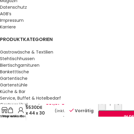
Magazin
Datenschutz
AGB’s
Impressum
Karriere
PRODUKTKATEGORIEN
Gastrowäsche & Textilien
Stehtischhussen
Biertischgarnituren
Banketttische
Gartentische
Gartenstühle
Küche & Bar
Service, Buffet & Hotelbedarf
Kontaktgrill
831,81
€
-
+
Gastromöbel
KG5530DE
Vorrätig
(inkl.
Schulmöbel
56 x 44 x 30
Shop
Warenkorb
Mein Konto
IN D
Sale %
MwSt.)
cm
GESETZLICHE INFORMATIONEN