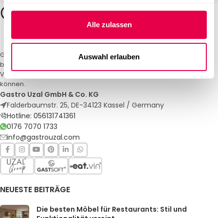
Alle zulassen
Gastro Uzal – Ihr Spezialist für Gastronomiemöbel und -textilien. Wir
Auswahl erlauben
bieten maßgeschneiderte Lösungen für Restaurants, Hotels und
Veranstaltungen. Qualität und Service, auf die Sie sich verlassen
können.
Gastro Uzal GmbH & Co. KG
Falderbaumstr. 25, DE-34123 Kassel / Germany
Hotline: 056131741361
0176 7070 1733
info@gastrouzal.com
NEUESTE BEITRÄGE
Die besten Möbel für Restaurants: Stil und