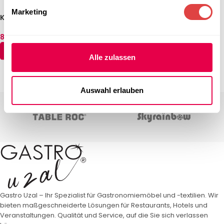
Marketing
Kontaktgrill PM 2015 LL
Kontaktgrill PS 2010 L
831,81
€
831,81
€
(inkl. MwSt.)
(inkl. MwSt.)
IN DEN WARENKORB
IN DEN WARENKORB
Alle zulassen
←
1
2
3
4
5
6
7
→
Auswahl erlauben
Gastro Uzal – Ihr Spezialist für Gastronomiemöbel und -textilien. Wir
bieten maßgeschneiderte Lösungen für Restaurants, Hotels und
Veranstaltungen. Qualität und Service, auf die Sie sich verlassen