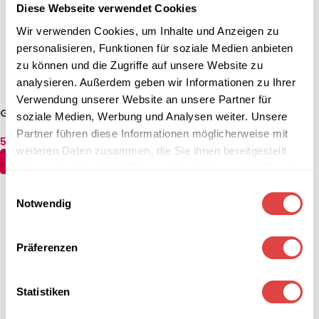
Diese Webseite verwendet Cookies
Wir verwenden Cookies, um Inhalte und Anzeigen zu
personalisieren, Funktionen für soziale Medien anbieten
zu können und die Zugriffe auf unsere Website zu
analysieren. Außerdem geben wir Informationen zu Ihrer
Verwendung unserer Website an unsere Partner für
Grillplatte elektrisch geriffelt
Kontaktgrill kombiniert
soziale Medien, Werbung und Analysen weiter. Unsere
Tisch 230 V | REDFOX – PD
elektrisch 57×24 400 V |
Partner führen diese Informationen möglicherweise mit
2020 RB
REDFOX – PD 2020 M
593,81
€
1.426,81
€
(inkl. MwSt.)
(inkl. MwSt.)
weiteren Daten zusammen, die Sie ihnen bereitgestellt
IN DEN WARENKORB
IN DEN WARENKORB
haben oder die sie im Rahmen Ihrer Nutzung der Dienste
gesammelt haben.
Einwilligungsauswahl
Notwendig
Präferenzen
Statistiken