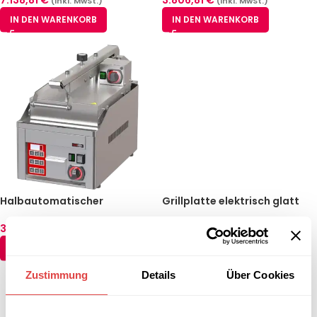
(inkl. MwSt.)
(inkl. MwSt.)
IN DEN WARENKORB
IN DEN WARENKORB
Halbautomatischer
Grillplatte elektrisch glatt
Steakgrill | REDFOX – KDA 33
Tisch 230 V | REDFOX – PM
ED
2015 BL
3.806,81
€
392,64
€
(inkl. MwSt.)
(inkl. MwSt.)
IN DEN WARENKORB
IN DEN WARENKORB
Zustimmung
Details
Über Cookies