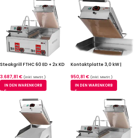
Steakgrill FTHC 60 ED + 2x KD
Kontaktplatte 3,0 kW |
30 T
REDFOX – KD 30T
3.687,81
€
950,81
€
(inkl. MwSt.)
(inkl. MwSt.)
IN DEN WARENKORB
IN DEN WARENKORB