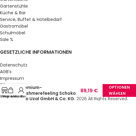
Gartenstühle
Küche & Bar
Service, Buffet & Hotelbedarf
Gastromöbel
Schulmöbel
Sale %
GESETZLICHE INFORMATIONEN
Datenschutz
AGB’s
41,59
€
Impressum
Mikroflauschdecke
–
Sitemap
Premium-
OPTIONEN
89,19
€
Über uns
Cashmerefeeling Schoko
WÄHLEN
Shop
Warenkorb
Mein Konto
© Gastro Uzal GmbH & Co. KG.
2026 All Rights Reserved.
(inkl.
(3 Größen)
MwSt.)