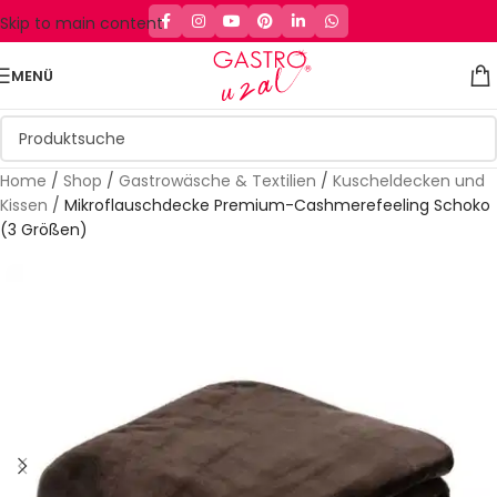
Skip to main content
MENÜ
Home
/
Shop
/
Gastrowäsche & Textilien
/
Kuscheldecken und
Kissen
/
Mikroflauschdecke Premium-Cashmerefeeling Schoko
(3 Größen)