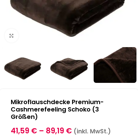
Klick zum Vergrößern
Mikroflauschdecke Premium-
Cashmerefeeling Schoko (3
Größen)
41,59
€
–
89,19
€
(inkl. MwSt.)