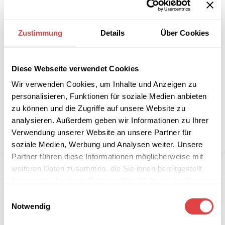
IN DEN WARENKORB
Zustimmung
Details
Über Cookies
Interessiert an
B2B-Angebot
größeren
anfordern
Stückzahlen?
Diese Webseite verwendet Cookies
Wir verwenden Cookies, um Inhalte und Anzeigen zu
personalisieren, Funktionen für soziale Medien anbieten
Artikelnummer:
n. v.
zu können und die Zugriffe auf unsere Website zu
Kategorie:
Kuscheldecken und Kissen
analysieren. Außerdem geben wir Informationen zu Ihrer
Marke:
Gözze
Verwendung unserer Website an unsere Partner für
Teilen:
soziale Medien, Werbung und Analysen weiter. Unsere
Partner führen diese Informationen möglicherweise mit
weiteren Daten zusammen, die Sie ihnen bereitgestellt
haben oder die sie im Rahmen Ihrer Nutzung der Dienste
gesammelt haben.
Einwilligungsauswahl
Notwendig