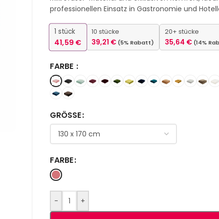
professionellen Einsatz in Gastronomie und Hotelle
1
stück
10 stücke
20+ stücke
41,59
€
39,21
€
35,64
€
(5% Rabatt)
(14% Ra
FARBE
GRÖSSE
FARBE
-
+