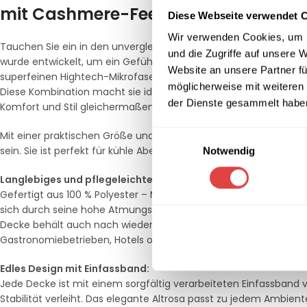
mit Cashmere-Feeling
Diese Webseite verwendet 
Wir verwenden Cookies, um I
Tauchen Sie ein in den unvergleichlichen Komfort der
Mikrofla
und die Zugriffe auf unsere 
wurde entwickelt, um ein Gefühl von purer Weichheit und Wärme
Website an unsere Partner fü
superfeinen Hightech-Mikrofaser ist diese Decke nicht nur ung
möglicherweise mit weiteren
Diese Kombination macht sie ideal für den Einsatz in professi
der Dienste gesammelt habe
Komfort und Stil gleichermaßen gefragt sind.
Einwilligungsauswahl
Mit einer praktischen Größe und einem Gewicht von 500 g/m² b
sein. Sie ist perfekt für kühle Abende in Außenbereichen, Loung
Notwendig
Langlebiges und pflegeleichtes Material:
Gefertigt aus 100 % Polyester – Mikrofaser, ist die Decke nicht
sich durch seine hohe Atmungsaktivität und Feuchtigkeitsreguli
Decke behält auch nach wiederholtem Waschen ihre Form und Wei
Gastronomiebetrieben, Hotels oder bei Veranstaltungen macht.
Edles Design mit Einfassband:
Jede Decke ist mit einem sorgfältig verarbeiteten Einfassband 
Stabilität verleiht. Das elegante Altrosa passt zu jedem Ambie