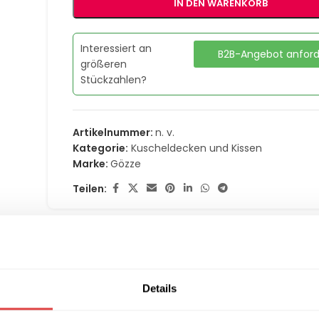
IN DEN WARENKORB
Interessiert an
B2B-Angebot anfor
größeren
Stückzahlen?
Artikelnummer:
n. v.
Kategorie:
Kuscheldecken und Kissen
Marke:
Gözze
Teilen:
MATIONEN
LIEFERUNG & RÜCKGABE
ZAHLUNGSARTEN
Details
efeeling Altrosa – Luxuriöse Kusc