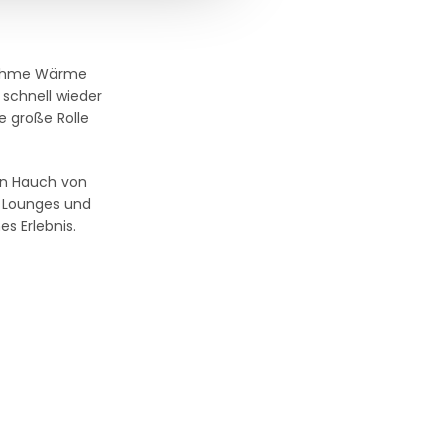
enehme Wärme
schnell wieder
e große Rolle
ein Hauch von
in Lounges und
s Erlebnis.