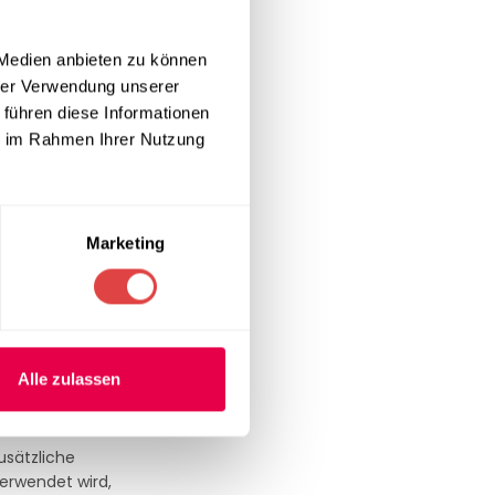
 Medien anbieten zu können
tige Decke
hrer Verwendung unserer
nk der
 führen diese Informationen
gleichend.
ie im Rahmen Ihrer Nutzung
ment, wo
zu schwer zu
en.
Marketing
rial zeichnet
stet. Die
z in
Alle zulassen
usätzliche
verwendet wird,