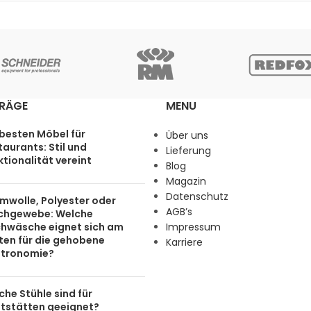
TRÄGE
MENU
 besten Möbel für
Über uns
aurants: Stil und
Lieferung
tionalität vereint
Blog
Magazin
Datenschutz
mwolle, Polyester oder
AGB’s
chgewebe: Welche
chwäsche eignet sich am
Impressum
ten für die gehobene
Karriere
tronomie?
he Stühle sind für
tstätten geeignet?