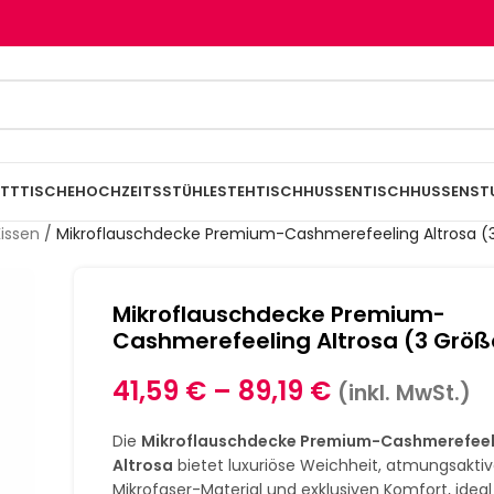
TTTISCHE
HOCHZEITSSTÜHLE
STEHTISCHHUSSEN
TISCHHUSSEN
ST
issen
/
Mikroflauschdecke Premium-Cashmerefeeling Altrosa (
Mikroflauschdecke Premium-
Cashmerefeeling Altrosa (3 Größ
41,59
€
–
89,19
€
(inkl. MwSt.)
Die
Mikroflauschdecke Premium-Cashmerefeel
Altrosa
bietet luxuriöse Weichheit, atmungsakti
Mikrofaser-Material und exklusiven Komfort, ideal