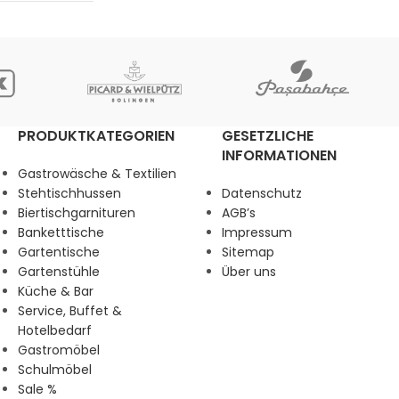
PRODUKTKATEGORIEN
GESETZLICHE
INFORMATIONEN
Gastrowäsche & Textilien
Stehtischhussen
Datenschutz
Biertischgarnituren
AGB’s
Banketttische
Impressum
Gartentische
Sitemap
Gartenstühle
Über uns
Küche & Bar
Service, Buffet &
Hotelbedarf
Gastromöbel
Schulmöbel
Sale %