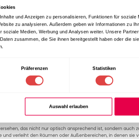
Cookies
nhalte und Anzeigen zu personalisieren, Funktionen für soziale
uschdecke Premium-Cashmerefeeling Altrosa
. Diese hochwer
Website zu analysieren. Außerdem geben wir Informationen zu I
 zu bieten, das an das luxuriöse Cashmere-Feeling erinnert. Da
r soziale Medien, Werbung und Analysen weiter. Unsere Partner
laublich weich, sondern auch atmungsaktiv und feuchtigkeitsaus
 Daten zusammen, die Sie ihnen bereitgestellt haben oder die s
onellen Bereichen wie Gastronomie, Hotellerie oder Eventmanage
n.
ietet die Decke genau das richtige Maß an Wärme, ohne dabei 
es oder als zusätzlicher Komfort für Gäste bei besonderen Anläss
Präferenzen
Statistiken
 nur extrem weich, sondern auch besonders pflegeleicht. Das Mate
erung aus, was den Komfort auch bei längerer Nutzung gewährlei
chheit bei, was sie zur idealen Wahl für den intensiven Einsat
Auswahl erlauben
versehen, das nicht nur optisch ansprechend ist, sondern auch z
nte und verleiht den Räumen oder Außenbereichen, in denen sie 