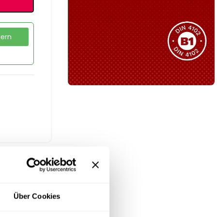
Sie haben nicht das passende
Produkt gefunden?
Wir helfen Ihnen gerne weiter!
dern
B1 Zertifiziert
Schwer entflammbar
produkten
Kollektion ansehen
Über Cookies
heldecke