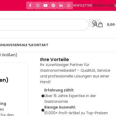
056131741361
NEWSLETTER
0,00
UHLHUSSEN
SALE %
KONTAKT
3 Größen)
Ihre Vorteile
Ihr zuverlässiger Partner für
Gastronomiebedarf – Qualität, Service
und professionelle Lösungen aus einer
en)
Hand!
Erfahrung zählt:
Über 15 Jahre Expertise in der
Gastronomie
ing
Riesige Auswahl:
ves
10.000+ Profi-Artikel zu Top-Preisen
 für den