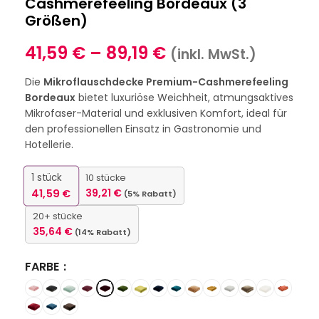
Cashmerefeeling Bordeaux (3
Größen)
41,59
€
–
89,19
€
(inkl. MwSt.)
Die
Mikroflauschdecke Premium-Cashmerefeeling
Bordeaux
bietet luxuriöse Weichheit, atmungsaktives
Mikrofaser-Material und exklusiven Komfort, ideal für
den professionellen Einsatz in Gastronomie und
Hotellerie.
1
stück
10 stücke
41,59
€
39,21
€
(5% Rabatt)
20+ stücke
35,64
€
(14% Rabatt)
FARBE