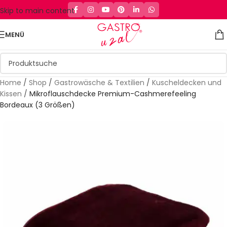
Skip to main content
MENÜ
Home
/
Shop
/
Gastrowäsche & Textilien
/
Kuscheldecken und
Kissen
/
Mikroflauschdecke Premium-Cashmerefeeling
Bordeaux (3 Größen)