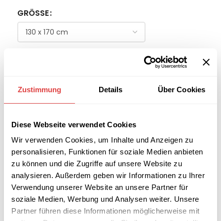
GRÖSSE
FARBE
Zustimmung
Details
Über Cookies
-
+
IN DEN WARENKORB
Diese Webseite verwendet Cookies
Wir verwenden Cookies, um Inhalte und Anzeigen zu
Interessiert an
personalisieren, Funktionen für soziale Medien anbieten
B2B-Angebot
größeren
anfordern
zu können und die Zugriffe auf unsere Website zu
Stückzahlen?
analysieren. Außerdem geben wir Informationen zu Ihrer
Verwendung unserer Website an unsere Partner für
soziale Medien, Werbung und Analysen weiter. Unsere
Artikelnummer:
n. v.
Partner führen diese Informationen möglicherweise mit
Kategorie:
Kuscheldecken und Kissen