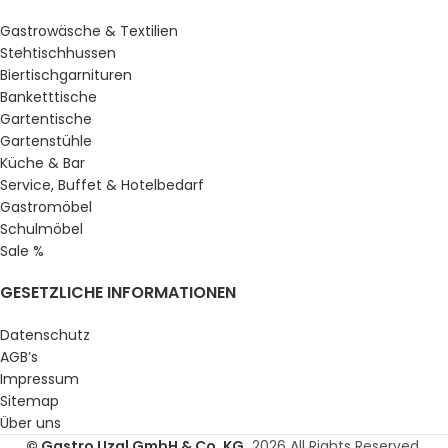
Gastrowäsche & Textilien
Stehtischhussen
Biertischgarnituren
Banketttische
Gartentische
Gartenstühle
Küche & Bar
Service, Buffet & Hotelbedarf
Gastromöbel
Schulmöbel
Sale %
GESETZLICHE INFORMATIONEN
Datenschutz
AGB’s
Impressum
Sitemap
Über uns
© Gastro Uzal GmbH & Co. KG.
2026 All Rights Reserved.