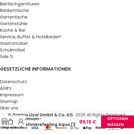
Biertischgarnituren
Banketttische
Gartentische
Gartenstühle
Küche & Bar
Service, Buffet & Hotelbedarf
Gastromöbel
Schulmöbel
Sale %
GESETZLICHE INFORMATIONEN
Datenschutz
AGB’s
Impressum
Sitemap
41,59
€
Über uns
Mikroflauschdecke
–
© Gastro Uzal GmbH & Co. KG.
2026 All Rights Reserved.
Premium-
OPTIONEN
89,19
€
Cashmerefeeling Aqua (3
WÄHLEN
Shop
Warenkorb
Mein Konto
(inkl.
Größen)