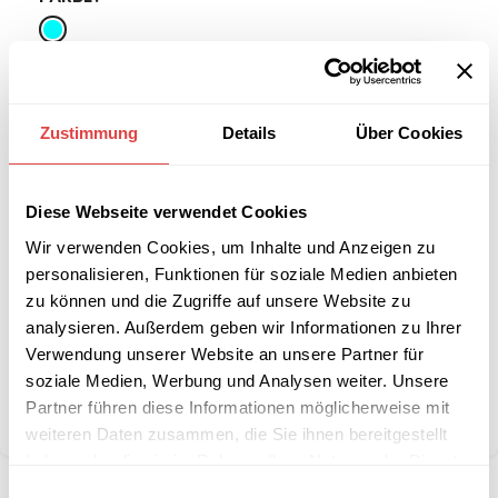
-
+
Zustimmung
Details
Über Cookies
IN DEN WARENKORB
Interessiert an
Diese Webseite verwendet Cookies
B2B-Angebot
größeren
anfordern
Wir verwenden Cookies, um Inhalte und Anzeigen zu
Stückzahlen?
personalisieren, Funktionen für soziale Medien anbieten
zu können und die Zugriffe auf unsere Website zu
analysieren. Außerdem geben wir Informationen zu Ihrer
Artikelnummer:
n. v.
Verwendung unserer Website an unsere Partner für
Kategorie:
Kuscheldecken und Kissen
soziale Medien, Werbung und Analysen weiter. Unsere
Marke:
Gözze
Partner führen diese Informationen möglicherweise mit
Teilen:
weiteren Daten zusammen, die Sie ihnen bereitgestellt
haben oder die sie im Rahmen Ihrer Nutzung der Dienste
gesammelt haben.
Einwilligungsauswahl