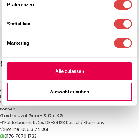
Präferenzen
Statistiken
Marketing
Alle zulassen
Gastro Uzal – Ihr Spezialist für Gastronomiemöbel und -textilien. Wir
Auswahl erlauben
bieten maßgeschneiderte Lösungen für Restaurants, Hotels und
Veranstaltungen. Qualität und Service, auf die Sie sich verlassen
können.
Gastro Uzal GmbH & Co. KG
Falderbaumstr. 25, DE-34123 Kassel / Germany
Hotline: 056131741361
0176 7070 1733