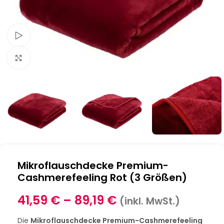
Schau Video
Klick zum Vergrößern
Mikroflauschdecke Premium-
Cashmerefeeling Rot (3 Größen)
41,59
€
–
89,19
€
(inkl. MwSt.)
Die
Mikroflauschdecke Premium-Cashmerefeeling