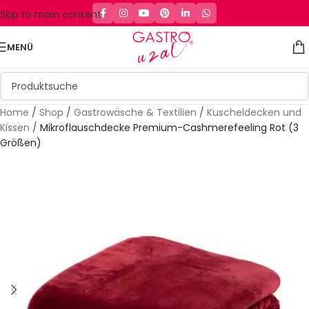
Skip to main content
MENÜ
Home
/
Shop
/
Gastrowäsche & Textilien
/
Kuscheldecken und
Kissen
/
Mikroflauschdecke Premium-Cashmerefeeling Rot (3
Größen)