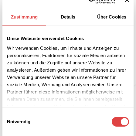
Interessiert an
Zustimmung
Details
Über Cookies
B2B-Angebot
größeren
anfordern
Stückzahlen?
Diese Webseite verwendet Cookies
Wir verwenden Cookies, um Inhalte und Anzeigen zu
Artikelnummer:
n. v.
personalisieren, Funktionen für soziale Medien anbieten
Kategorie:
Kuscheldecken und Kissen
zu können und die Zugriffe auf unsere Website zu
Marke:
Gözze
analysieren. Außerdem geben wir Informationen zu Ihrer
Teilen:
Verwendung unserer Website an unsere Partner für
soziale Medien, Werbung und Analysen weiter. Unsere
Partner führen diese Informationen möglicherweise mit
weiteren Daten zusammen, die Sie ihnen bereitgestellt
haben oder die sie im Rahmen Ihrer Nutzung der Dienste
gesammelt haben.
Einwilligungsauswahl
Notwendig