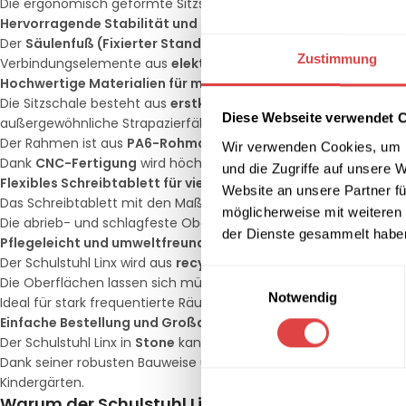
Die ergonomisch geformte Sitzschale mit integrierten Armlehne
Hervorragende Stabilität und Belastbarkeit
Der
Säulenfuß (Fixierter Standfuß)
sorgt für eine platzsparend
Zustimmung
Verbindungselemente aus
elektrostatisch lackiertem Alumin
Hochwertige Materialien für maximale Langlebigkeit
Die Sitzschale besteht aus
erstklassigem PPC- und PPH-Rohma
Diese Webseite verwendet 
außergewöhnliche Strapazierfähigkeit sorgt.
Der Rahmen ist aus
PA6-Rohmaterial mit 25 % Glasfaserzusa
Wir verwenden Cookies, um I
Dank
CNC-Fertigung
wird höchste Präzision und Verarbeitungsqu
und die Zugriffe auf unsere 
Flexibles Schreibtablett für vielseitige Nutzung
Website an unsere Partner fü
Das Schreibtablett mit den Maßen
60 x 35 cm
ist großzügig bem
möglicherweise mit weiteren
Die abrieb- und schlagfeste Oberfläche aus
PC- und ASA-Rohm
der Dienste gesammelt habe
Pflegeleicht und umweltfreundlich
Der Schulstuhl Linx wird aus
recycelbaren, umweltfreundlichen
Einwilligungsauswahl
Die Oberflächen lassen sich mühelos mit einem feuchten Tuch 
Notwendig
Ideal für stark frequentierte Räume wie Klassenzimmer, Bespre
Einfache Bestellung und Großaufträge
Der Schulstuhl Linx in
Stone
kann problemlos
auf Rechnung
best
Dank seiner robusten Bauweise und vielseitigen Funktionen ist d
Kindergärten.
Warum der Schulstuhl Linx in Stone-Farbe?