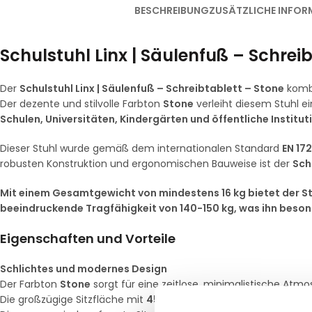
BESCHREIBUNG
ZUSÄTZLICHE INFOR
Schulstuhl Linx | Säulenfuß – Schrei
Der
Schulstuhl Linx | Säulenfuß – Schreibtablett – Stone
kombi
Der dezente und stilvolle Farbton
Stone
verleiht diesem Stuhl e
Schulen, Universitäten, Kindergärten und öffentliche Institu
Dieser Stuhl wurde gemäß dem internationalen Standard
EN 17
robusten Konstruktion und ergonomischen Bauweise ist der
Sch
Mit einem Gesamtgewicht von mindestens 16 kg bietet der Stu
beeindruckende Tragfähigkeit von 140-150 kg, was ihn beso
Eigenschaften und Vorteile
Schlichtes und modernes Design
Der Farbton
Stone
sorgt für eine zeitlose, minimalistische Atmos
Die großzügige Sitzfläche mit
45 cm Breite
,
43 cm Tiefe
und ei