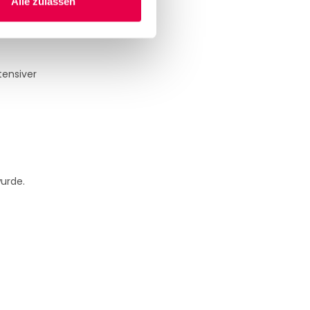
Alle zulassen
tensiver
wurde.