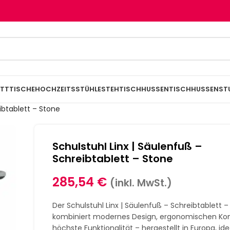
TTTISCHE
HOCHZEITSSTÜHLE
STEHTISCHHUSSEN
TISCHHUSSEN
ST
ibtablett – Stone
Schulstuhl Linx | Säulenfuß –
Schreibtablett – Stone
285,54
€
(inkl. MwSt.)
Der Schulstuhl Linx | Säulenfuß – Schreibtablett 
kombiniert modernes Design, ergonomischen Ko
höchste Funktionalität – hergestellt in Europa, ide