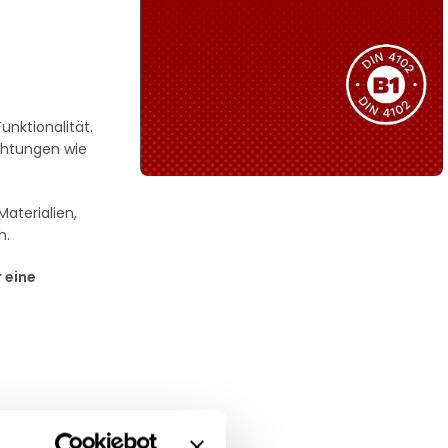
Sie haben nicht das passende
Produkt gefunden?
Wir helfen Ihnen gerne weiter!
nktionalität.
ichtungen wie
Materialien,
B1 Zertifiziert
h.
Schwer entflammbar
produkten
 eine
Kollektion ansehen
nd Erwachsene.