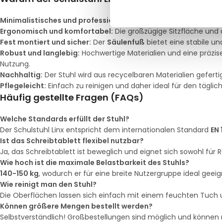
Minimalistisches und professionelles Design:
Der dezente Fa
Ergonomisch und komfortabel:
Die großzügige Sitzfläche und
Fest montiert und sicher:
Der
Säulenfuß
bietet eine stabile un
Robust und langlebig:
Hochwertige Materialien und eine präzise
Nutzung.
Nachhaltig:
Der Stuhl wird aus recycelbaren Materialien gefert
Pflegeleicht:
Einfach zu reinigen und daher ideal für den tägli
Häufig gestellte Fragen (FAQs)
Welche Standards erfüllt der Stuhl?
Der Schulstuhl Linx entspricht dem internationalen Standard
EN 
Ist das Schreibtablett flexibel nutzbar?
Ja, das Schreibtablett ist beweglich und eignet sich sowohl für 
Wie hoch ist die maximale Belastbarkeit des Stuhls?
140-150 kg
, wodurch er für eine breite Nutzergruppe ideal geeign
Wie reinigt man den Stuhl?
Die Oberflächen lassen sich einfach mit einem feuchten Tuch 
Können größere Mengen bestellt werden?
Selbstverständlich! Großbestellungen sind möglich und können m