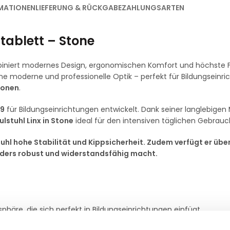
MATIONEN
LIEFERUNG & RÜCKGABE
ZAHLUNGSARTEN
btablett – Stone
niert modernes Design, ergonomischen Komfort und höchste Fu
ine moderne und professionelle Optik – perfekt für Bildungseinr
tionen
.
29
für Bildungseinrichtungen entwickelt. Dank seiner langlebigen 
ulstuhl Linx in Stone
ideal für den intensiven täglichen Gebrauc
hl hohe Stabilität und Kippsicherheit. Zudem verfügt er über
nders robust und widerstandsfähig macht.
phäre, die sich perfekt in Bildungseinrichtungen einfügt.
ner
Sitzhöhe von 46 cm
bietet optimalen Komfort für Schüler u