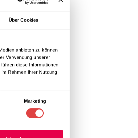
n Komfort.
Über Cookies
higkeit.
eisten.
 Medien anbieten zu können
hrer Verwendung unserer
 führen diese Informationen
t.
ie im Rahmen Ihrer Nutzung
s entsprechen.
Marketing
en vereinfacht.
ersitäten oder