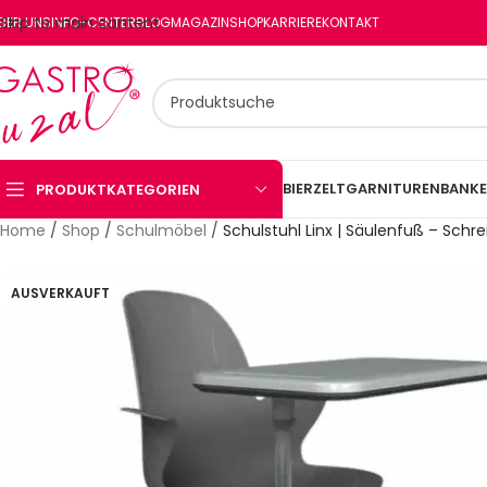
Skip to main content
BER UNS
INFO-CENTER
BLOG
MAGAZIN
SHOP
KARRIERE
KONTAKT
BIERZELTGARNITUREN
BANKE
PRODUKTKATEGORIEN
Home
/
Shop
/
Schulmöbel
/
Schulstuhl Linx | Säulenfuß – Schre
AUSVERKAUFT