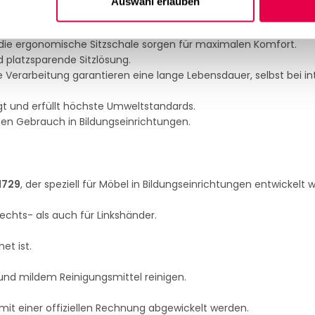
Auswahl erlauben
rbton
Stone
sorgt für eine schlichte und elegante Atmosphäre.
 die ergonomische Sitzschale sorgen für maximalen Komfort.
d platzsparende Sitzlösung.
 Verarbeitung garantieren eine lange Lebensdauer, selbst bei in
igt und erfüllt höchste Umweltstandards.
chen Gebrauch in Bildungseinrichtungen.
1729
, der speziell für Möbel in Bildungseinrichtungen entwickelt 
Rechts- als auch für Linkshänder.
et ist.
und mildem Reinigungsmittel reinigen.
it einer offiziellen Rechnung abgewickelt werden.