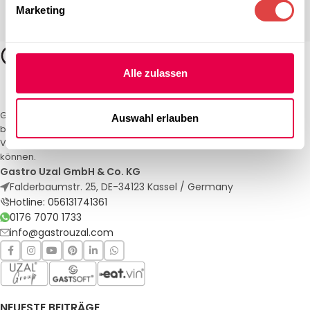
Marketing
Alle zulassen
Gastro Uzal – Ihr Spezialist für Gastronomiemöbel und -textilien. Wir
Auswahl erlauben
bieten maßgeschneiderte Lösungen für Restaurants, Hotels und
Veranstaltungen. Qualität und Service, auf die Sie sich verlassen
können.
Gastro Uzal GmbH & Co. KG
Falderbaumstr. 25, DE-34123 Kassel / Germany
Hotline: 056131741361
0176 7070 1733
info@gastrouzal.com
NEUESTE BEITRÄGE