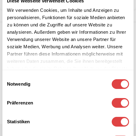
Diese Webseite verwendet Cookies
Teilen:
Wir verwenden Cookies, um Inhalte und Anzeigen zu
personalisieren, Funktionen für soziale Medien anbieten
zu können und die Zugriffe auf unsere Website zu
analysieren. Außerdem geben wir Informationen zu Ihrer
Verwendung unserer Website an unsere Partner für
soziale Medien, Werbung und Analysen weiter. Unsere
Partner führen diese Informationen möglicherweise mit
weiteren Daten zusammen, die Sie ihnen bereitgestellt
haben oder die sie im Rahmen Ihrer Nutzung der Dienste
gesammelt haben.
Einwilligungsauswahl
Notwendig
Präferenzen
Statistiken