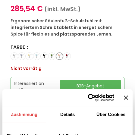
285,54
€
(inkl. MwSt.)
Ergonomischer Säulenfuß-Schulstuhl mit
integriertem Schreibtablett in energetischem
Spice für flexibles und platzsparendes Lernen.
FARBE
Nicht vorrätig
Interessiert an
B2B-Angebot
größeren
anfordern
Stückzahlen?
Zustimmung
Details
Über Cookies
Kategorien:
Schulmöbel
,
Schulstühle
Marke:
Gastro Uzal